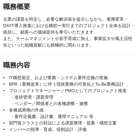
職務概要
企業の課題を特定し、必要な解決策を提示しながら、業務変革・
DX/IT導入推進における構想〜実行までのプロジェクト全体を設計・
統括し、顧客への価値提供を牽引いただきます。
また、チームマネジメントや若手育成に加え、事業拡大や風土活性
化といった組織貢献にも積極的に関わります。
職務内容
• IT構想策定、および業務・システム要件定義の実施
• BPR（業務改革）に伴う現状業務の可視化とTo-Be業務設計
• プロジェクトマネージャー／PMOとしてのプロジェクト推進
- 進捗管理・課題管理
- ベンダー／関係者との各種調整・連携
• 各種成果物の作成
- 要件定義書、設計書、運用マニュアル 等
• 部門長クラスとの対話による課題整理・提案・構想立案
• メンバーの指導・育成、役割設計・評価