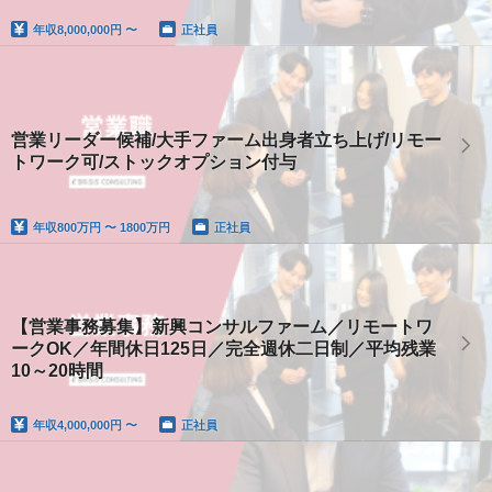
年収
8,000,000円 〜
正社員
営業リーダー候補/大手ファーム出身者立ち上げ/リモー
トワーク可/ストックオプション付与
年収
800万円 〜 1800万円
正社員
【営業事務募集】新興コンサルファーム／リモートワ
ークOK／年間休日125日／完全週休二日制／平均残業
10～20時間
年収
4,000,000円 〜
正社員