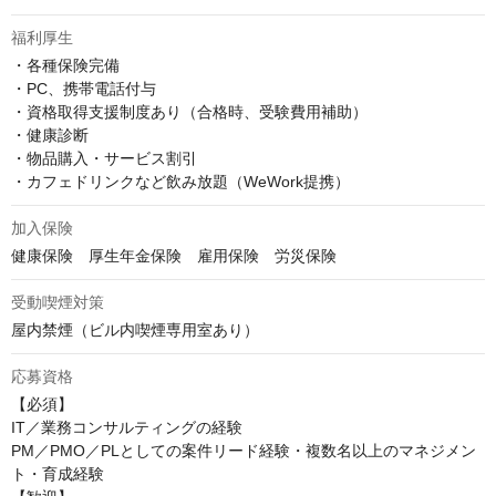
福利厚生
・各種保険完備

・PC、携帯電話付与

・資格取得支援制度あり（合格時、受験費用補助）

・健康診断

・物品購入・サービス割引

・カフェドリンクなど飲み放題（WeWork提携）
加入保険
健康保険　厚生年金保険　雇用保険　労災保険
受動喫煙対策
屋内禁煙（ビル内喫煙専用室あり）
応募資格
【必須】

IT／業務コンサルティングの経験

PM／PMO／PLとしての案件リード経験・複数名以上のマネジメン
ト・育成経験
