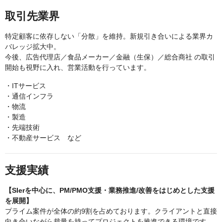
取引先業界
特定顧客に依存しない「分散」を維持。新規引き合いによる業界カ
バレッジ拡大中。
今後、広告代理店／食品メーカー／金融（生保）／総合商社 の取引
開始も視野に入れ、営業活動を行っています。
・ITサービス
・通信インフラ
・物流
・製造
・先端技術
・不動産サービス など
支援実績
【SIerを中心に、PM/PMO支援・業務推進/改善をはじめとした支援
を展開】
プライム案件が全体の約9割を占めております。クライアントと直接
向き合いながら裁量を持ってプロジェクトを推進できる環境です。