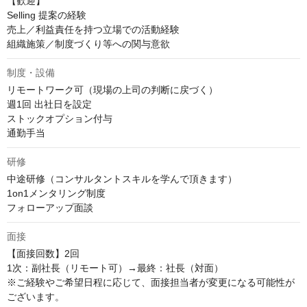
【歓迎】

Selling 提案の経験

売上／利益責任を持つ立場での活動経験

組織施策／制度づくり等への関与意欲
制度・設備
リモートワーク可（現場の上司の判断に戻づく）

週1回 出社日を設定

ストックオプション付与

通勤手当
研修
中途研修（コンサルタントスキルを学んで頂きます）

1on1メンタリング制度

フォローアップ面談
面接
【面接回数】2回

1次：副社長（リモート可）→最終：社長（対面）

※ご経験やご希望日程に応じて、面接担当者が変更になる可能性が
ございます。
