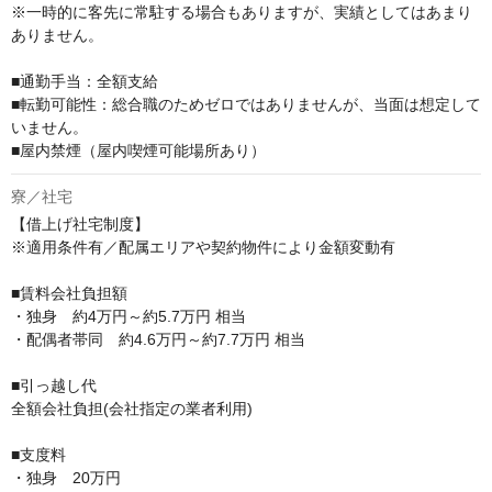
※一時的に客先に常駐する場合もありますが、実績としてはあまり
ありません。

■通勤手当：全額支給

■転勤可能性：総合職のためゼロではありませんが、当面は想定して
いません。

■屋内禁煙（屋内喫煙可能場所あり）
寮／社宅
【借上げ社宅制度】

※適用条件有／配属エリアや契約物件により金額変動有

■賃料会社負担額

・独身　約4万円～約5.7万円 相当

・配偶者帯同　約4.6万円～約7.7万円 相当

■引っ越し代

全額会社負担(会社指定の業者利用)

■支度料

・独身　20万円
