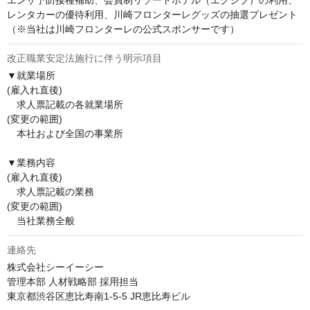
エンザ予防接種補助、会員制リゾートホテル（エクシブ）の利用、
レンタカーの優待利用、川崎フロンターレグッズの抽選プレゼント
改正職業安定法施行に伴う明示項目
▼就業場所

(雇入れ直後)

　求人票記載の各就業場所

(変更の範囲)

　本社および全国の事業所

▼業務内容

(雇入れ直後)

　求人票記載の業務

(変更の範囲)

　当社業務全般
連絡先
株式会社シーイーシー

管理本部 人材戦略部 採用担当

東京都渋谷区恵比寿南1-5-5 JR恵比寿ビル
