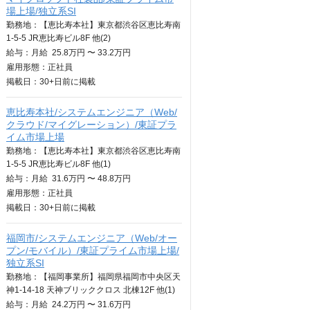
場上場/独立系SI
勤務地：【恵比寿本社】東京都渋谷区恵比寿南
1-5-5 JR恵比寿ビル8F 他(2)
給与：
月給
25.8万円 〜 33.2万円
雇用形態：正社員
掲載日：
30+日
前に掲載
恵比寿本社/システムエンジニア（Web/
クラウド/マイグレーション）/東証プラ
イム市場上場
勤務地：【恵比寿本社】東京都渋谷区恵比寿南
1-5-5 JR恵比寿ビル8F 他(1)
給与：
月給
31.6万円 〜 48.8万円
雇用形態：正社員
掲載日：
30+日
前に掲載
福岡市/システムエンジニア（Web/オー
プン/モバイル）/東証プライム市場上場/
独立系SI
勤務地：【福岡事業所】福岡県福岡市中央区天
神1-14-18 天神ブリッククロス 北棟12F 他(1)
給与：
月給
24.2万円 〜 31.6万円