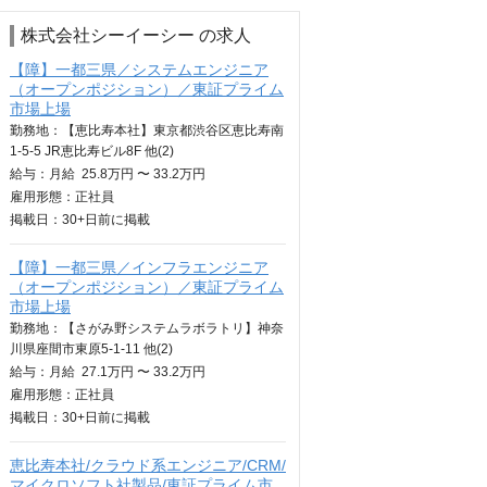
株式会社シーイーシー の求人
【障】一都三県／システムエンジニア
（オープンポジション）／東証プライム
市場上場
勤務地：【恵比寿本社】東京都渋谷区恵比寿南
1-5-5 JR恵比寿ビル8F 他(2)
給与：
月給
25.8万円 〜 33.2万円
雇用形態：正社員
掲載日：
30+日
前に掲載
【障】一都三県／インフラエンジニア
（オープンポジション）／東証プライム
市場上場
勤務地：【さがみ野システムラボラトリ】神奈
川県座間市東原5-1-11 他(2)
給与：
月給
27.1万円 〜 33.2万円
雇用形態：正社員
掲載日：
30+日
前に掲載
恵比寿本社/クラウド系エンジニア/CRM/
マイクロソフト社製品/東証プライム市