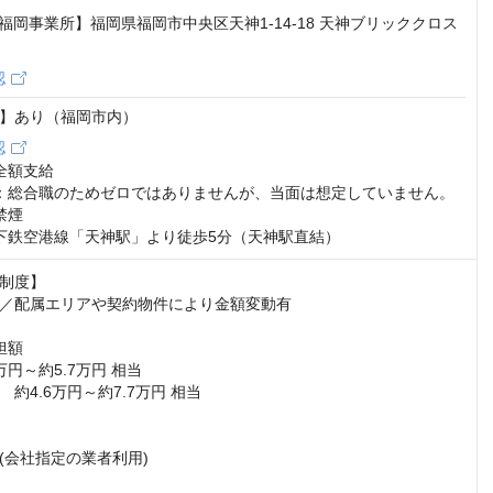
1 【福岡事業所】福岡県福岡市中央区天神1-14-18 天神ブリッククロス
認
】あり（福岡市内）
認
全額支給

：総合職のためゼロではありませんが、当面は想定していません。

煙

下鉄空港線「天神駅」より徒歩5分（天神駅直結）
制度】

／配属エリアや契約物件により金額変動有

額

円～約5.7万円 相当

約4.6万円～約7.7万円 相当

(会社指定の業者利用)
