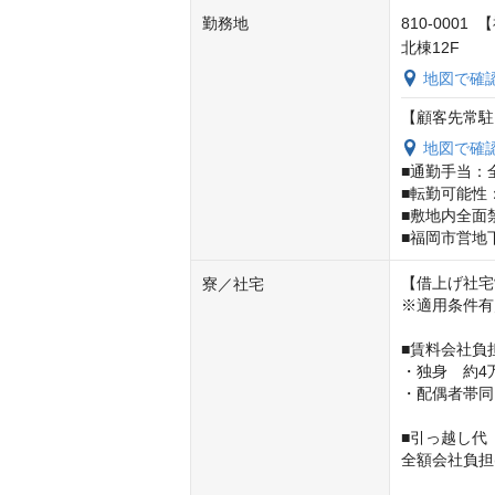
勤務地
810-000
北棟12F
地図で確
【顧客先常駐
地図で確
■通勤手当：
■転勤可能性
■敷地内全面禁
■福岡市営地
【借上げ社宅
寮／社宅
※適用条件有
■賃料会社負担
・独身　約4万
・配偶者帯同　
■引っ越し代

全額会社負担