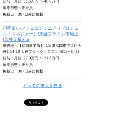
給与：
月給
31.6万円 〜 48.8万円
雇用形態：正社員
掲載日：
30+日
前に掲載
福岡市/システムエンジニア（プロジェ
クトマネジャー）/東証プライム市場上
場/独立系SIer
勤務地：【福岡事業所】福岡県福岡市中央区天
神1-14-18 天神ブリッククロス 北棟12F 他(1)
給与：
月給
27.9万円 〜 31.6万円
雇用形態：正社員
掲載日：
30+日
前に掲載
すべての求人を見る