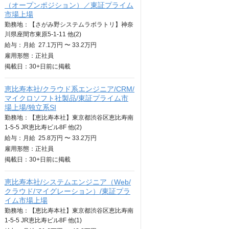
（オープンポジション）／東証プライム
市場上場
勤務地：【さがみ野システムラボラトリ】神奈
川県座間市東原5-1-11 他(2)
給与：
月給
27.1万円 〜 33.2万円
雇用形態：正社員
掲載日：
30+日
前に掲載
恵比寿本社/クラウド系エンジニア/CRM/
マイクロソフト社製品/東証プライム市
場上場/独立系SI
勤務地：【恵比寿本社】東京都渋谷区恵比寿南
1-5-5 JR恵比寿ビル8F 他(2)
給与：
月給
25.8万円 〜 33.2万円
雇用形態：正社員
掲載日：
30+日
前に掲載
恵比寿本社/システムエンジニア（Web/
クラウド/マイグレーション）/東証プラ
イム市場上場
勤務地：【恵比寿本社】東京都渋谷区恵比寿南
1-5-5 JR恵比寿ビル8F 他(1)