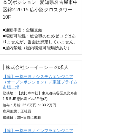
■通勤手当：全額支給

■転勤可能性：総合職のためゼロではあ
りませんが、当面は想定していません。

■屋内禁煙（屋内喫煙可能場所あり）
株式会社シーイーシー の求人
【障】一都三県／システムエンジニア
（オープンポジション）／東証プライム
市場上場
勤務地：【恵比寿本社】東京都渋谷区恵比寿南
1-5-5 JR恵比寿ビル8F 他(2)
給与：
月給
25.8万円 〜 33.2万円
雇用形態：正社員
掲載日：
30+日
前に掲載
【障】一都三県／インフラエンジニア