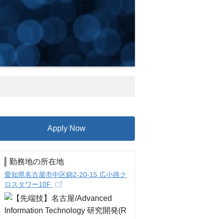
Apply Now
勤務地の所在地
愛知県名古屋市中区錦2‐20‐15 広小路ク
ロスタワー10F