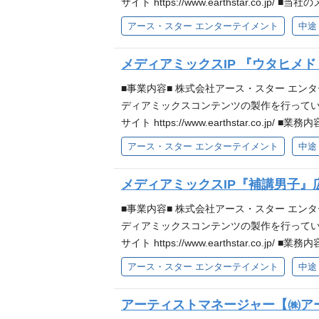
人Aは悪役令嬢をどうしても救いたい』など
変更無し 【社内の雰囲気】 社員の多くが
サイト https://www.earthstar
ョンも活発です。 エンターテイメント業界
た上で、アニメ化・ゲーム化・声優による
アース・スター エンターテイメント
中途
Oを目指しており、IPOに向けた重要なフェ
画～拡大までワンストップで、コンテンツに関わ
務（在庫管理、売上・返品管理等）と経理業
テンツをリリースしております。他にも発表を控えて
メディアミックスIP 『ウタヒメ
れる方 マルチタスクを得意とし、柔軟に対
男子】 https://www.hokodan.com/ 【T
積極的に挑戦できる方 ■人気作品のご紹介
社で企画開発を行い、原作を自社に確保し
■事業内容■ 株式会社アース・スター エ
たよね！』 『冒険者になりたいと都に出て
スコンテンツの企画・開発業務を行っていた
ディアミックスコンテンツの製作を行ってい
『俺は全てを【パリイ】する』 『ヘルモー
表を控えている新規オリジナルIPの企画を進めてお
サイト https://www.earthstar
卵だった』 『転生した大聖女は聖女である
成の総合プロデュース (変更の範囲) 変更
ディアミックス事業を一緒に盛り上げてくれ
アース・スター エンターテイメント
中途
に力を垂れ流す』 『悠久の愚者アズリーの
案、意見ができる方 【求める人物像】 企
ディアミックス事業部専任2名、出版事業部専
行しております。
換・協力し、迅速で柔軟な対応ができる方 
（公式サイト：https://www.utad
メディアミックスIP『補講男子』
る気に溢れた方 【アース・スターエンターテイメント
ご対応いただきます。 本IPの全体施策に
員インタビューを掲載しております！こちらも是非ご覧く
具体的な業務内容 ＞ (雇い入れ直後) ★
■事業内容■ 株式会社アース・スター エ
表会、リリースイベント、各種プラットフォ
ディアミックスコンテンツの製作を行ってい
ィ施策と露出管理・広告出稿など） 上記３点
サイト https://www.earthstar
ウンド・X・TikTok等）での広報宣伝企
ディアミックス事業を一緒に盛り上げてくれ
アース・スター エンターテイメント
中途
ア・エンタテインメントグループ内でのインナ
名、メディアミックス事業部専任2名、出版事
トは数年以内のIPOを目指しており、IPO
式サイト：https://www.hokoda
アーティストマネージャー【㈱ア
くは宣伝に関する業務経験2年以上（業界不
対応いただきます。 本IPの全体施策につ