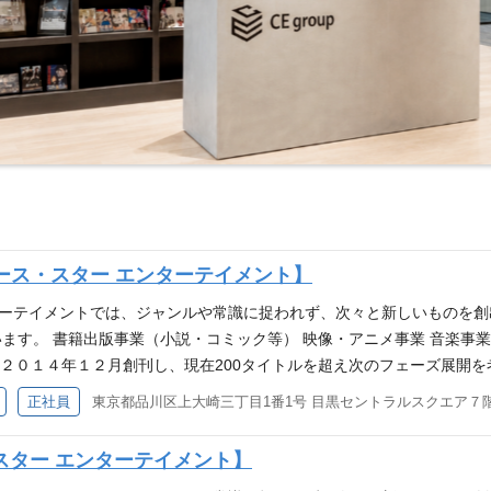
ース・スター エンターテイメント】
ンターテイメントでは、ジャンルや常識に捉われず、次々と新しいものを
す。 書籍出版事業（小説・コミック等） 映像・アニメ事業 音楽事業 
ルは２０１４年１２月創刊し、現在200タイトルを超え次のフェーズ展開
是非、弊社で自ら提案し実現してみませんか！ 【従事する業務】 (雇
正社員
東京都品川区上大崎三丁目1番1号 目黒セントラルスクエア７
ポジションの魅力】 ・カルチュア・エンタテインメントは数年以内のIPO
が求める素養】 「どのようなものが売れるのか」という観点から読者
スター エンターテイメント】
なく、時代の動きを敏感に捉える観察力。 常識に捉われずに次々と新