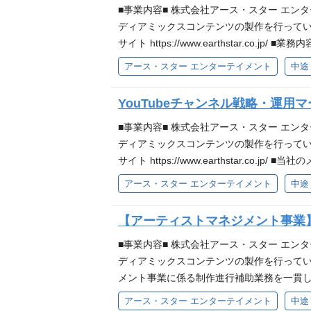
年以上は必須となります。 デジタルプロモーション（
体的な業務内容 ＞ (雇い入れ直後) ★入社
■事業内容■ 株式会社アース・スター エ
の基本操作（初級程度） 【求める人物像】
事（ライブ、発表会、リリースイベント、各
ディアミックスコンテンツの製作を行ってい
ら、率先して計画を立てられる方 アニメやア
IP運営グランドラインに基づいた広報宣伝年
サイト https://www.earthstar
る方 遊び心があって、ファンをワクワクさ
材誘致・記事仕込み・露出管理） 社外とのタイ
およびタレント事務所との折衝を横断的に
アース・スター エンターテイメント
中途
ョンが取れる方 【アース・スターエンターテイメント
ション（静止画、動画、広告等） 各種解析
ただきます。 具体的な業務 (雇い入れ直後
員インタビューを掲載しております！こちらも是非ご覧く
変更無し プロジェクトの広報・宣伝戦略立
オーディション案件の情報収集および出演交
YouTubeチャンネル戦略・運
力】 ・カルチュア・エンタテインメントは数
約、請求、精算など活動に伴う事務業務 (変
社、SP会社、事業会社などで広報もしくは
社で企画開発・原作を創出した上で、アニ
■事業内容■ 株式会社アース・スター エ
採用となる場合もございます。経験年数が満た
を開発しています。 現在、【ウタヒメドリーム
ディアミックスコンテンツの製作を行ってい
運用、②YouTube運用）①②両方のご経験・
ます。他にも発表を控えている新規オリジナルIPの企画
サイト https://www.earthstar
～完了および効果検証まで、事業部内外のメ
dan.com/ 【Toxic-a-Holic（トキシ
た上で、アニメ化・ゲーム化・声優による
アース・スター エンターテイメント
中途
ンターテイメント作品をこよなく愛している
【求める人物像】 コミュニケーションが迅
画～拡大までワンストップで、コンテンツに関わ
アに溢れた人 当事者意識を持ち、周囲に対
ら喜ぶことができる方 現場の状況に合わせ
テンツをリリースしております。他にも発表を控えている新
【アーティストマネジメント事業
▼アース・スター エンターテイメント コーポレート
ト コーポレートサイト https://www.earth
ヒメドリーム】 https://www.utadori
https://note.com/earthstar
コンテンツおよび所属アーティストのYou
■事業内容■ 株式会社アース・スター エ
案、制作進行、公開後の効果分析・改善提案
ディアミックスコンテンツの製作を行っていま
(雇い入れ直後) ※◎はメインでご担当いた
メント事業に係る制作進行補助業務を一貫し
社との折衝 撮影現場への立ち会い・進行管
整・連携、業務進捗の管理 サポート業務：
アース・スター エンターテイメント
中途
欄の設定、タグ・ハッシュタグ、プレイリスト