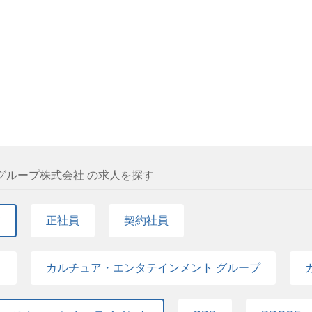
メドリーム』に愛情と向上心をもって、人生の目標の一部として全力を
に関心が高く、情熱とこだわりを持ち、そして成長意欲に溢れた方 プ
方 作品の世界観とお客様のニーズを理解しようと努められる方 信頼
ントについて】 ▼アース・スター エンターテイメント コーポレートサイト http
覧ください！ https://note.com/earthstar
グループ株式会社 の求人を探す
て
正社員
契約社員
て
カルチュア・エンタテインメント グループ