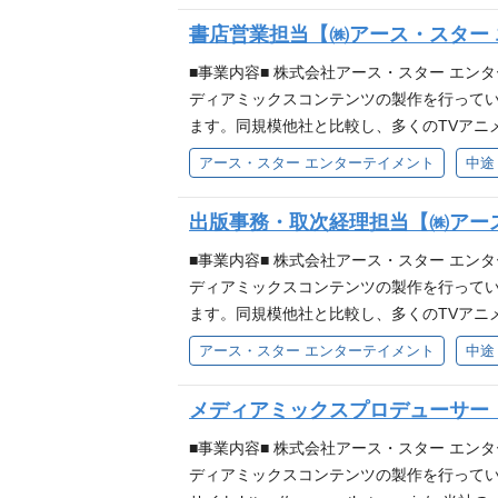
た！』 『転生したらドラゴンの卵だった』
はの「好き」を共有できる仲間と一緒に働け
ーベルの発足など、事業規模拡大に伴い営業
書店営業担当【㈱アース・スター
様』 『無自覚聖女は今日も無意識に力を垂
ことができます 【アース・スターが求める
制作ディレクションから、販促営業や販促物
いたい』など話題の作品を続々刊行しており
のか」と常に情報収集を怠らないエンタメの
子書店との商談を行い、売上分析・新たな営
■事業内容■ 株式会社アース・スター エ
ト https://www.earthstar.co.jp/ 
立した瞬間から動き出せる人。 【人間力】
験してみませんか？ 当社の作品は【人気作品
ディアミックスコンテンツの製作を行ってい
係者と連携しながらプロジェクトを推進した
電子取次会社、電子書店への営業提案(定例
ます。同規模他社と比較し、多くのTVアニ
テイメントでしかできないエンタメを立ち上
策連携 電子書籍化の進行管理 (電子書籍制作
ルの作品を多く取り扱う中で培ったノウハ
アース・スター エンターテイメント
中途
ミック編集経験もしくは編プロ・出版社での
代で、若手が活躍する活気ある職場です。 
て作られた読切作品を多数掲載していき、そ
め、先輩社員の指導のもと、基本的な編集ス
の「好き」を共有できる仲間と一緒に働けます
メ事業 音楽事業 ▼アース・スター エンターテイメ
出版事務・取次経理担当【㈱アー
たりから先輩の指導のもとで漫画家先生の編
界における事業部門の業務経験 【歓迎条件
非ご覧ください！ https://note.co
持った方が複数人おります。 ■人気作品の
姿勢で業務に取り組める方 エンターテイメ
場拡大を図っていただきます。 店頭の平台
■事業内容■ 株式会社アース・スター エ
て言ったよね！』 『冒険者になりたいと都
られ、情報キャッチアップの能力が高い方 
い入れ直後) 新刊・既刊書籍の受注促進活動
ディアミックスコンテンツの製作を行ってい
が。』 『俺は全てを【パリイ】する』 『ヘ
は平均値でって言ったよね！』 『冒険者に
作成 (変更の範囲) 変更無し 【社内の雰
ます。同規模他社と比較し、多くのTVアニ
ゴンの卵だった』 『転生した大聖女は聖女
らないんですが。』 『俺は全てを【パリイ】
のコミュニケーションも活発です。 エンタ
ルの作品を多く取り扱う中で培ったノウハ
アース・スター エンターテイメント
中途
無意識に力を垂れ流す』 『悠久の愚者アズ
生したらドラゴンの卵だった』 『転生した
を満たす方 出版業界での事業部門の業務経験
て作られた読切作品を多数掲載していき、そ
続々刊行しております。
聖女は今日も無意識に力を垂れ流す』 『悠
品が続々と進行しております。 『私、能力
メ事業 音楽事業 ▼アース・スター エンターテイメ
メディアミックスプロデューサー
話題の作品を続々刊行しております。
すぎて、異世界のやつらがまるで相手になら
非ご覧ください！ https://note.co
だが』 『野生のラスボスが現れた！』 『
経理業務を担当いただきます。 具体的な業務
■事業内容■ 株式会社アース・スター エ
『領民0人スタートの辺境領主様』 『無自
売上、返品管理・伝票管理） 請求業務全般（
ディアミックスコンテンツの製作を行ってい