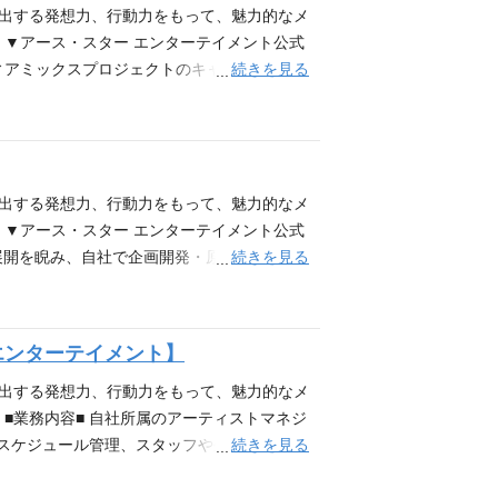
年以上 Word、Excel、PowerPoint
ok等）での広報宣伝企画の立案実施 ★各種催
創出する発想力、行動力をもって、魅力的なメ
バーと双方向コミュニケーションを取りなが
のほか、以下の業務もご担当いただきます。
 ▼アース・スター エンターテイメント公式
 当社のマインド及びビジョンへ共感してくれ
等のライティング・配信 PR（新規開拓・取
続きを見る
営するメディアミックスプロジェクトのキャスティング
る思いやりとスピード感のあるコミュニケーシ
/紙/OOH/交通/TVなど） 宣材ディレク
積極的に獲得するための営業活動もご担当い
//www.earthstar.co.jp/ ▼社
ループ内でのインナー広報 (変更の範囲)
・メディアとのアライアンス営業 イベント・
る方を歓迎いたします。 【ポジションの魅
案件パイプライン管理・実績レポート作成 契
とができます 【必須条件】 広告会社、PR会
企画当初よりメディアミックス展開を睨み、自
がある方を優遇いたします。 ※ポテンシャル
走らせていく、メディアミックスコンテンツ
創出する発想力、行動力をもって、魅力的なメ
ジタルプロモーション（①Twitter(X)
メディアミックスコンテンツをリリースしており
 ▼アース・スター エンターテイメント公式
級程度） 【求める人物像】 宣伝広報企画立ち上げ
m/ 【補講男子】 https://www.hoko
続きを見る
アミックス展開を睨み、自社で企画開発・原作を創出し
る方 アニメやアイドル、Vtuberなどエ
ティスト（音楽・タレント・芸能）の現場対応、案件獲得経験
クスコンテンツを開発しています。自社で企
、ファンをワクワクさせるのが好きなアイディ
サポートすることが得意な方 人の成長を心か
ーム】【補講男子】というメディアミックスコン
ース・スターエンターテイメントについて】
いて】 ▼アース・スター エンターテイメン
://www.toxicaholic.com/ 【ウタ
エンターテイメント】
ューを掲載しております！こちらも是非ご覧ください！
ps://note.com/earthstar
本ポジションでは、当社で開発・運営するメディアミックス
で一貫して携わっていただきます。 戦略立
創出する発想力、行動力をもって、魅力的なメ
に責任を持つポジションです。 具体的な業務
■業務内容■ 自社所属のアーティストマネジ
よび構成作成 制作チームの組成・外部制作会
続きを見る
：スケジュール管理、スタッフや外注先との調
の運用 （動画アップロード、サムネ・概要
 予算/調整管理：スタジオ利用料、スタッ
ャンネル登録者数・視聴回数・CPA改善に向