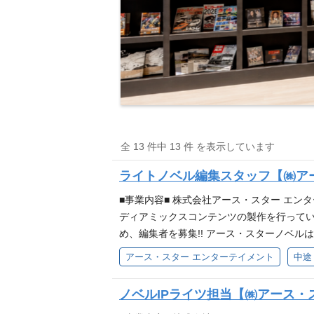
全 13 件中 13 件 を表示しています
ライトノベル編集スタッフ【㈱ア
■事業内容■ 株式会社アース・スター エ
ディアミックスコンテンツの製作を行っていま
め、編集者を募集!! アース・スターノベ
心となって行える人材を募集しております。 
アース・スター エンターテイメント
中途
の企画・編集 (変更の範囲) 変更無し 【
に関わることができます 【アース・スター
ノベルIPライツ担当【㈱アース・
ける企画力。 及びジャンルに捉われること