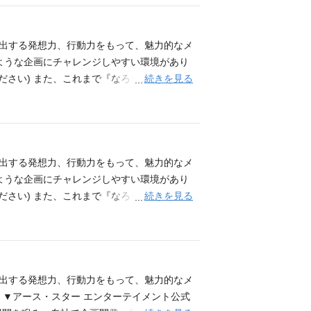
0万部突破 『領民0人スタートの辺境領主
おり、IPOに向けた重要なフェーズに関わる
ミックス・ライトノベル文芸等の電子書籍の
苦労譚』、『町人Aは悪役令嬢をどうしても救
案できる人。 【観察力】「何がヒットする
業活動全般をお任せします。 電子取次・電
ター エンターテイメント コーポレートサイ
イデアを生み出せる人。 【行動力】企画が成
社でIPコンテンツの大きな成長を一緒に体
創出する発想力、行動力をもって、魅力的なメ
/earthstar
ンテンツの企画・編集・制作経験 社内外の関
ご担当は適性を見ながら割り振りを行います)
ような企画にチャレンジしやすい環境があり
方 【歓迎条件】 アース・スター エンター
・実行、進行管理 各部署との打ち合わせ、施
続きを見る
ださい) また、これまで『なろう系』ジャン
いという「野心」と「意欲」に溢れる方。 コ
 【社内の雰囲気】 社員の多くが20代～30
には、編集と漫画家先生との打ち合わせを経
、入社後３か月間は仕事に慣れていただくた
活発です。 エンターテイメント業界ならでは
籍出版事業（小説・コミック等） 映像・アニ
前後いたしますが、おおよそ半年を過ぎるあ
の業務経験(営業・制作・管理など) 出版業
 ▼社員インタビューを掲載しております！こちらも是
の入社後１年で３作品程度の作品担当を受け
ライトノベルをこよなく愛している方 明るい
！ 全国の書店へ訪店し、当社作品の受注促進・売り
進行しております。 『私、能力は平均値でっ
業務対応ができる方 物事を素直に受け止め
ていただくお仕事です。 具体的な業務 (雇
創出する発想力、行動力をもって、魅力的なメ
世界のやつらがまるで相手にならないんです
作品が続々と進行しております。 『私、能力
画・運営全般 販売促進用のPOPや販促物の
ような企画にチャレンジしやすい環境があり
野生のラスボスが現れた！』 『転生したらドラ
強すぎて、異世界のやつらがまるで相手にな
 意見交換や相談がしやすい雰囲気で、社員同士
続きを見る
ださい) また、これまで『なろう系』ジャン
タートの辺境領主様』 『無自覚聖女は今日も
んだが』 『野生のラスボスが現れた！』 『転
。 【必須条件】 ※下記いずれかのご経験
には、編集と漫画家先生との打ち合わせを経
嬢をどうしても救いたい』など話題の作品を
『領民0人スタートの辺境領主様』 『無自覚
作品がTVアニメ化しており、他にもアニメ化作
籍出版事業（小説・コミック等） 映像・アニ
人Aは悪役令嬢をどうしても救いたい』など
がSランクになってた』 『即死チートが最強
 ▼社員インタビューを掲載しております！こちらも是
無職の英雄 別にスキルなんか要らなかったん
に広めていただくお仕事の一つとして、出版事務と取次
た隠す』※シリーズ発行部数400万部突破
託先倉庫管理） 取次売上管理業務全般（取次
創出する発想力、行動力をもって、魅力的なメ
のすゝめ』 また、『戦国小町苦労譚』、『町
力業務 その他付随する業務 (変更の範囲)
 ▼アース・スター エンターテイメント公式