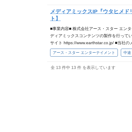
フ報酬、外注費など予算進捗の把握や調整 
けた施策運用） ▼分析・改善 ◎公開後の視
ト補助：アーティストの魅力を引き出す企画立
メディアミックスIP『ウタヒメド
して関われる環境です。 20代～30代の
しています。仕事内容の相談事・意見交換も
ト】
す。 カルチュア・エンタテインメントは数年以
ーサーとして全体を統括するポジションへの
ネルの企画・運営に関わる業務経験を3年以上 
件】 Word/Excel/PowerPointが使
■事業内容■ 株式会社アース・スター エ
に施策を立案した経験 【歓迎条件】 動画
できる方 Premiere Proなど映像編
ディアミックスコンテンツの製作を行ってい
たは実務経験 【求める人物像】 コミック
折衝などの進行管理スキル 【求める人物像
サイト https://www.earthstar
無い方 事業実績、数値実績に対して真摯に
きる方 人をサポートすることが得意な方 
た上で、アニメ化・ゲーム化・声優による
アース・スター エンターテイメント
中途
関係者と相互に情報交換・協力し、迅速で柔
イメントについて】 ▼アース・スター エンターテイ
画～拡大までワンストップで、コンテンツに関わ
ポレートサイト https://www.earthstar
是非ご覧ください！ https://note.com/earthst
テンツをリリースしております。他にも発表を控えて
全 13 件中 13 件 を表示しています
男子】 https://www.hokodan.com/ 【
補助業務を一貫してご担当いただきます。 具
ーチや新規アイデア提案 収録現場での制作進
理 物流の調整 など (変更の範囲) 変更
業務を経験できるポジションです。 さまざ
在籍しています。仕事内容の相談事・意見交
な調査やヒアリングをいとわない方 自ら考え、主
どの制作進行経験をお持ちの方 楽曲制作に携わっ
集ソフト(Premiere Proなど)が使