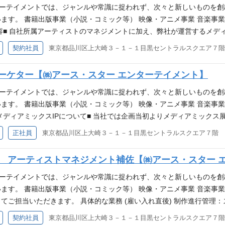
①Twitter(X)運用、②YouTube運用）①②両方のご経験・実績が継続で1
後の具体的な業務(即時) ★各種プラットフォーム（オウンド・X・TikT
ンターテイメントでは、ジャンルや常識に捉われず、次々と新しいものを
 宣伝広報企画立ち上げ～完了および効果検証まで、事業部内外のメン
種プラットフォーム生配信等）における広報宣伝計画の立案実施 上記
ます。 書籍出版事業（小説・コミック等） 映像・アニメ事業 音楽事業
イドル、Vtuberなどエンターテイメント作品をこよなく愛している方
間計画の立案実施 プレスリリース（PRTIMESなど）、ニュースレター
.co.jp/ ■業務内容■ 自社所属アーティストのマネジメントに加え、弊社が運
せるのが好きなアイディアに溢れた人 当事者意識を持ち、周囲に対す
アップ、コラボレーション、クロスプロモーション 広告出稿（WEB/SNS
ご担当いただきます。また、イベント・オーディション等の出演機会を
契約社員
東京都品川区上大崎３－１－１目黒セントラルスクエア７階
について】 ▼アース・スター エンターテイメント コーポレートサイト https:
ツールを活用した効果測定と戦略策定 カルチュア・エンタテインメントグ
) アーティストの年間／月間スケジュール管理・調整 企業・スポンサー
ださい！ https://note.com/earthstar
案にチャレンジしてみたい方、 スキルアップを目指して転職活動してい
渉 収録・リハーサル・ライブ当日の制作現場サポート 営業KPI設定・
用マーケター【㈱アース・スター エンターテイメント】
年以内のIPOを目指しており、IPOに向けた重要なフェーズに関わるこ
更の範囲) 変更無し ■当社のメディアミックスIPについて■ 当社では
宣伝に関する業務経験2年以上（業界不問） ※特に事業会社でのご経験
メ化・ゲーム化・声優によるライブ等をパートナーを組んで同時並行で
ンターテイメントでは、ジャンルや常識に捉われず、次々と新しいものを
ない方でも是非ご応募ください。なお、最低1年以上は必須となります。 デ
】【補講男子】【Toxic-a-Holic（トキシカホリック）】という
ます。 書籍出版事業（小説・コミック等） 映像・アニメ事業 音楽事業
実績が継続で1年以上 Word、Excel、PowerPointの基本操作（初
を進めております。 【ウタヒメドリーム】 https://www.utadori.co
.co.jp/ ■当社のメディアミックスIPについて■ 当社では企画当初よりメディ
ンバーと双方向コミュニケーションを取りながら、率先して計画を立てられ
カホリック）】https://www.toxicaholic.com/ 【必須条件】 アー
ライブ等をパートナーを組んで同時並行で走らせていく、メディアミッ
正社員
東京都品川区上大崎３－１－１目黒セントラルスクエア７階
方 当社のマインド及びビジョンへ共感してくれる方 遊び心があって
速かつ丁寧に行える方 関係者に対して、心理的な配慮ができる方 人を
ることができます。 現在、【Toxic-a- holic】【ウタヒメドリ
する思いやりとスピード感のあるコミュニケーションが取れる方 【ア
て、臨機応変に対応できる方 【アース・スターエンターテイメントにつ
規オリジナルIPの企画を進めております。 【Toxic-a- holic】 https
】 アーティストマネジメント補佐【㈱アース・スター 
サイト https://www.earthstar.co.jp/ ▼社員インタビ
star.co.jp/ ▼社員インタビューを掲載しております！こちらも是非ご覧ください！ htt
.com/ 【補講男子】 https://www.hokodan.com/ ■業務内容■ 
Tubeチャンネルにおいて、コンテンツの企画から制作ディレクションま
ンターテイメントでは、ジャンルや常識に捉われず、次々と新しいものを
まで、YouTubeを中心とした動画コンテンツ全体のクオリティと成果
す。 書籍出版事業（小説・コミック等） 映像・アニメ事業 音楽事業 
だく領域 ▼企画・制作ディレクション ◎YouTube動画の企画立案お
てご担当いただきます。 具体的な業務 (雇い入れ直後) 制作進行管理
理 編集内容の確認、修正指示、納品管理 ▼運用 ◎チャンネル全体
アーティストマネージャーやプロデューサーの補佐、資料作成、会議準備
契約社員
東京都品川区上大崎３－１－１目黒セントラルスクエア７階
作成、コメント管理等） ◎YouTube（Google）広告の運用 （チ