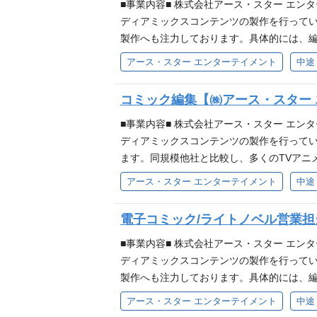
ディアを形にしていく行動力。 自社作品を
■事業内容■ 株式会社アース・スター エ
ストーリーものの経験があれば尚可） ※ジ
ディアミックスコンテンツの製作を行ってい
ョン能力をお持ちの方 情熱とこだわり、そ
製作へも注力しております。具体的には、
おります。 『私、能力は平均値でって言っ
いく取り組みを進めております。 書籍出版事
アース・スター エンターテイメント
中途
つらがまるで相手にならないんですが。』 
務していたメディアミックス業務を専門で担う
ボスが現れた！』 『転生したらドラゴンの
ールナは2022年6月に創刊し、現在700
コミック編集【㈱アース・スター
辺境領主様』 『無自覚聖女は今日も無意識
の出版タイトルのIPライセンスのさらなる
しても救いたい』など話題の作品を続々刊行
みませんか？ 当社の作品は【人気作品のご紹
■事業内容■ 株式会社アース・スター エ
ートサイト https://www.earthstar.co
ックス展開の問い合わせ対応 ２．各種プロジ
ディアミックスコンテンツの製作を行ってい
い】 メディアミックス展開などIPコンテ
ます。同規模他社と比較し、多くのTVアニ
ッズ制作、コラボ、ポップアップストアの出
ルの作品を多く取り扱う中で培ったノウハ
アース・スター エンターテイメント
中途
なフェーズに関わることができます 【必須条
て作られた読切作品を多数掲載していき、そ
※ジャンル不問 一般文芸、ライト文芸、ラ
メ事業 音楽事業 ▼アース・スター エンターテイメ
電子コミック/ライトノベル営業担
ックスに携わった経験 【アース・スターが
非ご覧ください！ https://note.co
企画力 ジャンルに捉われることなく、時代
募集します！ (雇い入れ直後) WEB漫画
■事業内容■ 株式会社アース・スター エ
アを形にしていく行動力のある方 自社作品
っていただきます。 コミック誌の編集者と
ディアミックスコンテンツの製作を行ってい
とれる方 多くの小説作品を手掛けたい意欲
メディアミックス展開（アニメ化やグッズ制
製作へも注力しております。具体的には、
『私、能力は平均値でって言ったよね！』 
の刊行作業 ○漫画連載の担当業務 ○その他、
いく取り組みを進めております。 書籍出版事
アース・スター エンターテイメント
中途
で相手にならないんですが。』 『俺は全て
で、若手が活躍する活気ある職場です。 ・
ttps://www.earthstar.co.jp/ ▼