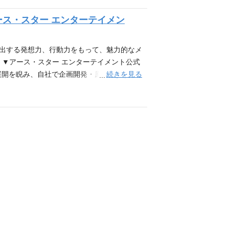
手配、クオリティ確認 A&R/マネジメン
ミックスIPを軸に、企画～制作～運用まで一貫
気について■ 20代～40代の社員が多く在籍
ース・スター エンターテイメン
員同士コミュニケーションがとれる環境で
人の適性や志向に応じて、将来的にはプロデュ
きます。 【必須条件】 YouTubeチャン
るキャリアの両方が可能です。 【必須条
たはGoogle広告の運用経験 データ分析を基
】 Illustrator/Photoshopが使用
創出する発想力、行動力をもって、魅力的なメ
クトマネジメントに関する知識・スキル、ま
ト経験 予算管理やスケジュール調整、渉外・外注
 ▼アース・スター エンターテイメント公式
心が高く、ハイエンドのノウハウ探求に余念が
 関係者に対して、思いやりを持って行動で
続きを見る
アミックス展開を睨み、自社で企画開発・原作を創出し
軟に思考、発想、対応ができる方 社内外の
に対応できる方 【アース・スターエンターテ
クスコンテンツを開発しています。自社で企
▼アース・スター エンターテイメント コー
p/ ▼社員インタビューを掲載しております！こちらも
a- holic】というメディアミックスコン
note.com/earthstar
s://www.utadori.com/ 【補講
容■ 本ポジションでは、『ウタヒメドリーム』チームでの制作進行
との窓口業務 作品づくりに必要な情報のリサ
グッズの企画立案・制作進行 ECサイトの管
て、自社コンテンツに深く関わりながら、幅広い
る環境です。 20代～30代の社員が多く
須条件】 未経験の業務や物事に対する積極的
本機能が使用できる方 【歓迎条件】 AP、PMな
tor/Photoshopが使用できる方 映像編
して開発・運営〜回収まで推進する『コンテンツ