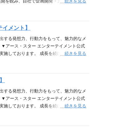
しやすい雰囲気で、社員同士のコミュニケーシ
続きを見る
アミックス展開を睨み、自社で企画開発・原作を創出し
エンタテインメントグループは数年以内のIP
クスコンテンツを開発しています。自社で企
種不問) 【歓迎条件】 取次・書店との流通業
a- holic】というメディアミックスコン
外の関係者と円滑にコミュニケーションを図
s://www.utadori.com/ 【補講
テイメント】
ントへの興味・関心が高く、新しいことにも
 (雇い入れ直後) 企画当初よりメディアミックス展開を睨み、自
ております。 『私、能力は平均値でって言っ
で同時並行で走らせていく、メディアミック
創出する発想力、行動力をもって、魅力的なメ
やつらがまるで相手にならないんですが。』
テンツのリリース実績があります。他にも発
 ▼アース・スター エンターテイメント公式
スボスが現れた！』 『転生したらドラゴンの
発業務 パートナー企業への営業及びプロジェクト組
続きを見る
制の強化を実施しております。 成長を続ける当社のメ
の辺境領主様』 『無自覚聖女は今日も無意識
験がある方 ユーザー目線を持ち、積極的に提
報宣伝課：課長１名、イベント専任１名、メ
うしても救いたい』など話題の作品を続々刊
できる方 社内外の関係者と相互に情報交
のメディアミックスIP【ウタヒメドリーム
全てに関心が高く情熱とこだわり、そしてや
で、プロジェクトを盛り上げるための一連の業務を
】
//www.earthstar.co.jp/ ▼社
ア提案を行なうチャンスもございます。 ＜
宣伝計画の立案実施 ★各種催事（ライブ、発
創出する発想力、行動力をもって、魅力的なメ
ョン構築（新規開拓・取材誘致・パブリシテ
 ▼アース・スター エンターテイメント公式
イティング・配信 各種プラットフォーム（オ
続きを見る
制の強化を実施しております。 成長を続ける当社のメ
ルを活用した効果測定と戦略策定 カルチュ
報宣伝課 ／ 課長１名、イベント専任１
ョンの魅力】 カルチュア・エンタテインメン
ジナルのメディアミックスIP 【補講男子（公
、PR会社、SP会社、事業会社などで広報もし
、プロジェクトを盛り上げるための一連の業務をご
い方でも是非ご応募ください。なお、最低1
案を行なうチャンスもございます。 ＜ 具