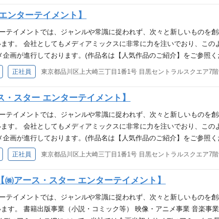
 『転生した大聖女は聖女であることをひた隠す』※シリーズ発行部数40
ます。 ・カルチュア・エンタテインメントは数年以内のIPOを目指して
実働のリソース増強を図るため、電子書籍営業を募集！！ 当社刊行コ
 エンターテイメント】
れ流す』 『悠久の愚者アズリーの、賢者のすゝめ』 また、『戦国小町
素養】 【企画力】次から次へとエンタメ企画を尽きることなく数多く提
の作成、担当編集との打ち合わせを基にした営業企画など、電子書籍営
ます。 ■アース・スターエンターテインメントについて■ ▼アース・ス
鬼。 【発想力】独りよがりにならずに万人を喜ばせることができるア
業提案など、当社作品の売上拡大を図っていただく予定です。 是非、当
ンターテイメントでは、ジャンルや常識に捉われず、次々と新しいものを
▼社員インタビューを掲載しております！こちらも是非ご覧ください！ https://note.com
他人を気遣い、チームの和を大事にする人。 【必須条件】 エンタメコ
のご紹介】をご参照ください。 具体的な業務 ((雇い入れ直後/業務の
ます。 会社としてもメディアミックスに非常に力を注いでおり、この
経験 新たな作品やコンテンツを生み出したいという強い意欲をお持ちの
商談) 電子書籍売上データの分析、共有 販促施策及び大型フェアの企画
メ企画が進行しております。(作品名は【人気作品のご紹介】をご参照く
げたいという熱い意思がある方 とにかくヒット作品を手掛けていきた
会社への発注作業・素材納品・データ確認など) (変更の範囲) 変更無し
ウを元に、現在はオリジナル作品の製作へも注力しております。具体的
正社員
東京都品川区上大崎三丁目1番1号 目黒セントラルスクエア7階
編集経験をお持ちの方 中途入社でのキャリア形成 未経験の方の場合
意見交換や相談がしやすい雰囲気で、社員同士のコミュニケーションも
の中からヒット作品を生み出していく取り組みを進めております。 書
キルの取得を行っていただきます。 そこでの習熟度により時期は多少
。 【必須条件】 ※下記いずれかのご経験をお持ちの方 電子書籍関連
ント コーポレートサイト https://www.earthstar.co.jp/
ス・スター エンターテイメント】
集担当をしていただくようになります。 弊社では過去に、未経験から
】 無形商材の営業経験・広告業界の経験 【求める人物像】 コミックや
m/earthstar ■業務内容■ 人員の更なる拡充のため、書店営業を募集します
ご紹介■ 複数作品がTVアニメ化しており、他にもアニメ化作品が続々と
ントへの関心が高く、コミュニケーション能力が高い方 丁寧で細やかな
や棚の拡大を行い、アース・スターエンターテイメントの作品を世に広め
ンターテイメントでは、ジャンルや常識に捉われず、次々と新しいものを
に出て行った娘がSランクになってた』 『即死チートが最強すぎて、異
■人気作品のご紹介■ 複数作品がTVアニメ化しており、他にもアニメ化
 書店での売り場作りの提案と売場拡大交渉 コミック、ノベルフェアの企
ます。 会社としてもメディアミックスに非常に力を注いでおり、この
ルモード』 『無職の英雄 別にスキルなんか要らなかったんだが』 『
なりたいと都に出て行った娘がSランクになってた』 『即死チートが最
囲気】 社員の多くが20代～30代で、若手が活躍する活気ある職場です。
メ企画が進行しております。(作品名は【人気作品のご紹介】をご参照く
であることをひた隠す』※シリーズ発行部数400万部突破 『領民0人ス
する』 『ヘルモード』 『無職の英雄 別にスキルなんか要らなかった
ーテイメント業界ならではの「好き」を共有できる仲間と一緒に働けます
ウを元に、現在はオリジナル作品の製作へも注力しております。具体的
正社員
東京都品川区上大崎三丁目1番1号 目黒セントラルスクエア7階
リーの、賢者のすゝめ』 また、『戦国小町苦労譚』、『町人Aは悪役令
大聖女は聖女であることをひた隠す』※シリーズ発行部数400万部突破 
(職種不問) 5年以上の営業経験(業界不問) ■人気作品のご紹介■ 複数
の中からヒット作品を生み出していく取り組みを進めております。 書
久の愚者アズリーの、賢者のすゝめ』 また、『戦国小町苦労譚』、『町
は平均値でって言ったよね！』 『冒険者になりたいと都に出て行った娘
ント コーポレートサイト https://www.earthstar.co.jp/
【㈱アース・スター エンターテイメント】
ないんですが。』 『俺は全てを【パリイ】する』 『ヘルモード』 『
m/earthstar ■業務内容■ アース・スターエンターテイメントの作品を世
転生したらドラゴンの卵だった』 『転生した大聖女は聖女であることをひ
 (雇い入れ直後) 書籍出版流通業務全般（在庫管理、出入庫指示、委
ンターテイメントでは、ジャンルや常識に捉われず、次々と新しいものを
覚聖女は今日も無意識に力を垂れ流す』 『悠久の愚者アズリーの、賢者
取次売上、直販売上） 電話対応及び営業サポート業務 注文書作成及び入
ます。 書籍出版事業（小説・コミック等） 映像・アニメ事業 音楽事業