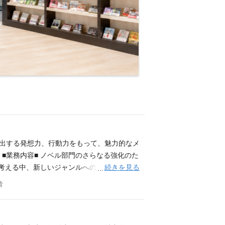
創出する発想力、行動力をもって、魅力的なメ
■業務内容■ ノベル部門のさらなる強化のた
続きを見る
を考える中、新しいジャンルへの展開を自ら中
い入れ直後) なろう小説・ファンタジー小説
階
を目指しており、IPOに向けた重要なフェーズ
に支持される、あらゆる企画・作品を出し続
しいものを生み出していく発想力と、そのアイ