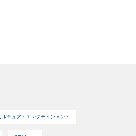
注げる方 アニメ・ゲーム・音楽ライブ・イベ
ロジェクトの状況に応じて、当事者意識をも
関係を大切にし、社内外の関係者と相互に情報
s://www.earthstar.co.jp/
カルチュア・エンタテインメント