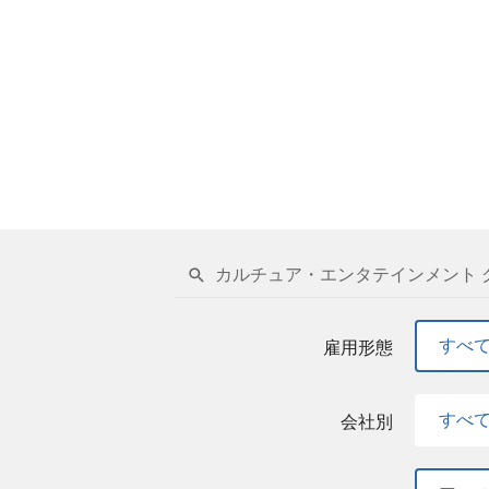
プロデューサー』を志している方 『ウタヒ
ント等、エンターテイメント産業のいずれか
って迅速・柔軟に思考、発想、対応ができる
交換・協力できる方 【アース・スターエンターテイメ
▼社員インタビューを掲載しております！こちらも是非ご
カルチュア・エンタテインメント 
すべ
雇用形態
すべ
会社別