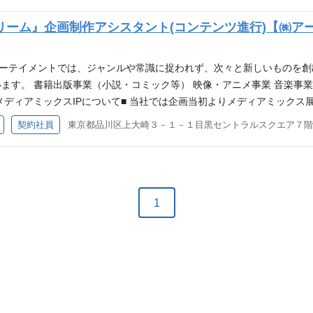
制作ディレクション補助：楽曲制作の進捗チェック、スタジオやスタッフの
聴データ分析 (変更の範囲) 変更無し 【ポジションの魅力】 メディア
案や宣伝戦略、素材制作補助 など (変更の範囲) 変更無し ■社内の雰囲
リーム』企画制作アシスタント(コンテンツ進行)【㈱ア
社員が多く在籍しています。 仕事内容の相談事・意見交換もしやすく、社
しやすい、風通しの良い環境です。 ■キャリアアップについて■ ご本
内のIPOを目指しており、IPOに向けた重要なフェーズに関わることがで
ステップアップや、アシスタントプロデューサーとしての専門性を高め
コンテンツのプロデュースまたはディレクション業務経験 YouTubeま
用できる方 未経験の業務や物事に対する積極的な調査やヒアリングをいとわない方 【歓迎条件
ンターテイメントでは、ジャンルや常識に捉われず、次々と新しいものを
制作や編集など、ご自身でクリエイティブ業務に携わった経験 プロジェ
集ソフトが使用できる方 音楽制作/ライブ/グッズ/イベントなどのマネジメン
ます。 書籍出版事業（小説・コミック等） 映像・アニメ事業 音楽事業
、アニメ、ゲーム、音楽、イベント等エンターテイメント産業全てに関
】 サポート力やコミュニケーション能力が高く、制作の補佐が得意な方
.co.jp/ ■当社のメディアミックスIPについて■ 当社では企画当初よりメディ
向き合い、取り組めむことができる方 プロジェクトの状況に応じて、柔
人の成長を心から喜ぶことができる方 現場の状況に合わせて、臨機応変
ライブ等をパートナーを組んで同時並行で走らせていく、メディアミッ
契約社員
東京都品川区上大崎３－１－１目黒セントラルスクエア７階
軟な対応ができる方 【アース・スターエンターテイメントについて】 
メント コーポレートサイト https://www.earthstar.co.j
ることができます。 現在、【ウタヒメドリーム】【補講男子】【Toxic-
.co.jp/ ▼社員インタビューを掲載しております！こちらも是非ご覧ください！ https://
ar
いる新規オリジナルIPの企画を進めております。 【ウタヒメドリーム】 http
Toxic-a- holic】 https://www.toxicaholic.com/ ■業務内
体的な業務 (雇い入れ直後) 企画書、提案書などの資料作成 各取引先
行補助業務 予算管理補助業務 事業部にまつわる発送業務 オリジナル
1
無し 【ポジションの魅力】 エンタメ業界でキャリアを築きたい方にとっ
まな部署と関わる機会が多く、コミュニケーションを通じて視野を広げられ
換もしやすく、社員同士コミュニケーションがとれる環境です。 【必
体的にプロジェクトを動かせる方 Word/Excel/PowerPointの基
たことがある方 アーティスト、声優のマネジメント経験がある方 Illustra
用できる方 【求める人物像】 将来、ご自身の企画を立ち上げ、事業責任者と