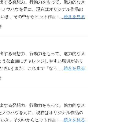
】 編集経験者の方。（小説、コミックなど
創出する発想力、行動力をもって、魅力的なメ
ャーへの関心が高く、 高いコミュニケーシ
たノウハウを元に、現在はオリジナル作品の
ており、他にもアニメ化作品が続々と進行して
続きを見る
ていき、その中からヒット作品を生み出して
た』 『即死チートが最強すぎて、異世界のや
Pビジネス事業拡大につき、これまで編集者が兼
階
ルなんか要らなかったんだが』 『野生のラス
4年12月、派生レーベルであるアース・スタ
行部数400万部突破 『領民0人スタートの
グッズ制作などの展開が広がっています。 こ
戦国小町苦労譚』、『町人Aは悪役令嬢をどう
IPコンテンツの大きな成長を一緒に体験して
ース・スター エンターテイメント コーポレ
ミカライズ、アニメ化、実写化等のメディアミ
創出する発想力、行動力をもって、魅力的なメ
e.com/earthstar
囲) 変更無し 【アース・スターでのやりが
ような企画にチャレンジしやすい環境があり
橋渡し役として、コミカライズ、アニメ化、グ
続きを見る
ださい) また、これまで『なろう系』ジャン
のIPOを目指しており、IPOに向けた重要
には、編集と漫画家先生との打ち合わせを経
階
 【歓迎条件】 書籍の編集経験をお持ちの方
籍出版事業（小説・コミック等） 映像・アニ
ミカライズ、アニメ化、実写化等のメディアミ
 ▼社員インタビューを掲載しております！こちらも是
支持される、あらゆる企画・作品を出し続ける
立ち上げる人員の更なる拡充のため、コミック編集者を
ものを生み出していく発想力と、そのアイディ
作家の獲得や育成等、編集者としての業務を行
創出する発想力、行動力をもって、魅力的なメ
様々な立場の方と柔軟にコミュニケーションが
作まで担当いたします。 作品の展開次第では
たノウハウを元に、現在はオリジナル作品の
もアニメ化作品が続々と進行しております。
漫画の企画立ち上げ ○紙単行本・電子単行本
続きを見る
ていき、その中からヒット作品を生み出して
チートが最強すぎて、異世界のやつらがまる
ションの魅力】 ・社員の多くが20代～30代
 エンターテイメント コーポレートサイト h
らなかったんだが』 『野生のラスボスが現れ
活発です。 ・エンターテイメント業界ならで
m/earthstar ■業務内容■ 刊行点数の増加、新レ