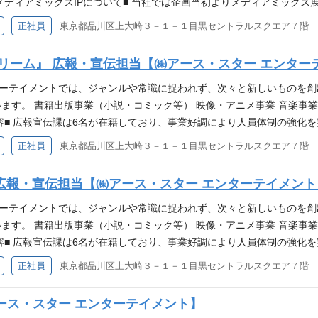
話題の作品を続々刊行しております。
20代～30代で、若手が活躍する活気ある職場です。 意見交換や相談が
.co.jp/ ■当社のメディアミックスIPについて■ 当社では企画当初よりメディ
ならではの「好き」を共有できる仲間と一緒に働けます。 カルチュア・
ライブ等をパートナーを組んで同時並行で走らせていく、メディアミッ
正社員
東京都品川区上大崎３－１－１目黒セントラルスクエア７階
ーズに関わることができます。 【必須条件】 出版業界での業務経験(職
ることができます。 現在、【ウタヒメドリーム】【補講男子】【Toxic-
務の経験 【求める人物像】 丁寧かつ正確に業務を進められる方 社内
いる新規オリジナルIPの企画を進めております。 【ウタヒメドリーム】 http
ドリーム』 広報・宣伝担当【㈱アース・スター エンター
応できる方 サポート業務にやりがいを感じられる方 エンターテインメ
oxic-a- holic】 https://www.toxicaholic.com/ ■業務内容■
■ 複数作品がTVアニメ化しており、他にもアニメ化作品が続々と進行し
た上で、アニメ化・ゲーム化・声優によるライブ等をパートナーを組ん
ンターテイメントでは、ジャンルや常識に捉われず、次々と新しいものを
行った娘がSランクになってた』 『即死チートが最強すぎて、異世界の
だきます。 現在、【ウタヒメドリーム】というメディアミックスコン
ます。 書籍出版事業（小説・コミック等） 映像・アニメ事業 音楽事業
ド』 『無職の英雄 別にスキルなんか要らなかったんだが』 『野生のラ
ります。 https://www.utadori.com/ オリジナル企画の開
.co.jp/ ■業務内容■ 広報宣伝課は6名が在籍しており、事業好調により人員体
ことをひた隠す』※シリーズ発行部数400万部突破 『領民0人スタート
無し 【必須条件】 アニメ、ゲーム、音楽業界いずれかのプロデュース経
るメンバーを募集いたします。 ※組織体制 クロスメディア事業部 広
正社員
東京都品川区上大崎３－１－１目黒セントラルスクエア７階
、賢者のすゝめ』 また、『戦国小町苦労譚』、『町人Aは悪役令嬢をど
画立ち上げから回収までプロジェクトの全体を見ながら業務を行うことが
任2名（2026年5月時点） 今回ご入社いただく方には当社オリジナル
コミック、アニメ、ゲーム、音楽、イベント等エンターテイメント産業
ori.com/）】の宣伝と広報領域における戦略立案・実施・効果測定・報告ま
広報・宣伝担当【㈱アース・スター エンターテイメント
について】 ▼アース・スター エンターテイメント コーポレートサイト https:
ついて、プロジェクトメンバーと協力しながら制作チームと上流でアイデ
ださい！ https://note.com/earthstar
ご入社後すぐ特に期待する領域 ★IP運営グランドラインに基づいた年間
ンターテイメントでは、ジャンルや常識に捉われず、次々と新しいものを
ーム生配信等）における広報宣伝計画の立案実施 ★メディアリレーシ
ます。 書籍出版事業（小説・コミック等） 映像・アニメ事業 音楽事業
のほか、 プレスリリース（PRTIMESなど）、ニュースレター等のラ
.co.jp/ ■業務内容■ 広報宣伝課は6名が在籍しており、事業好調により人員体
画の立案実施 宣材ディレクション（静止画、動画、広告等） 各種解析ツー
るメンバーを募集いたします。 ※組織体制 クロスメディア事業部 広
正社員
東京都品川区上大崎３－１－１目黒セントラルスクエア７階
ー広報 等もご担当いただきます。 (変更の範囲) 変更無し 【ポジシ
業部専任2名（2026年5月時点） 今回ご入社いただく方には当社オリ
に向けた重要なフェーズに関わることができます 【必須条件】 広告会社
n.com/）】の宣伝と広報領域における戦略立案・実施・効果測定・報告まで
ース・スター エンターテイメント】
問） ※ポテンシャル採用となる場合もございます。経験年数が満たな
いて、プロジェクトメンバーと協力しながら制作チームと上流でアイデア提