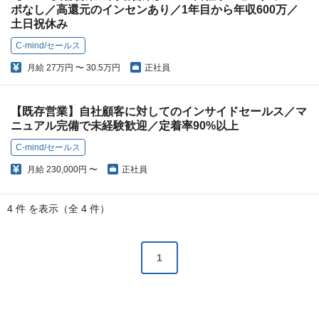
ポなし／高還元のインセンあり／1年目から年収600万／
土日祝休み
C-mind/セールス
月給
27万円 〜 30.5万円
正社員
【既存営業】自社顧客に対してのインサイドセールス／マ
ニュアル完備で未経験歓迎／定着率90%以上
C-mind/セールス
月給
230,000円 〜
正社員
4 件 を表示（全 4 件）
1