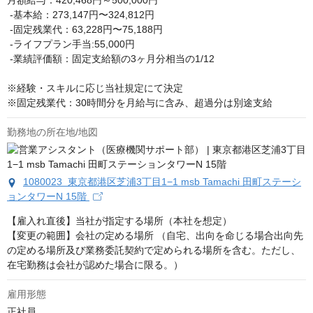
月額給与：420,468円～500,000円

 -基本給：273,147円〜324,812円

 -固定残業代：63,228円〜75,188円

 -ライフプラン手当:55,000円

 -業績評価額：固定支給額の3ヶ月分相当の1/12

※経験・スキルに応じ当社規定にて決定

※固定残業代：30時間分を月給与に含み、超過分は別途支給
勤務地の所在地/地図
1080023 東京都港区芝浦3丁目1−1 msb Tamachi 田町ステーシ
ョンタワーN 15階
【雇入れ直後】当社が指定する場所（本社を想定）

【変更の範囲】会社の定める場所 （自宅、出向を命じる場合出向先
の定める場所及び業務委託契約で定められる場所を含む。ただし、
在宅勤務は会社が認めた場合に限る。）
雇用形態
正社員
