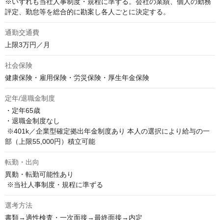
※いずれも当社人事制度・規程に準ずる。会社の業績、個人の勤務
評定、勤怠等を総合的に勘案し各人ごとに決定する。
通勤交通費
上限3万円／月
社会保険
健康保険・雇用保険・労災保険・厚生年金保険
定年/退職金制度
・定年65歳 

・退職金制度なし

 ※401k／企業型確定拠出年金制度あり 本人の選択により給与の一
部（上限55,000円）積立可能
転勤・出向
異動・転勤可能性あり

 ※当社人事制度・規程に準ずる
選考方法
書類→適性検査・一次面接→最終面接→内定
