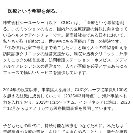
「医療という希望を創る。」
株式会社シーユーシー（以下：CUC）は、「医療という希望を創
る。」のミッションのもと、国内外の医療課題の解決に向き合って
いるヘルスケアベンチャーです。超高齢社会である日本において、
私たちが取り組むのは、世の中にある医療の「負」の解決です。
「住み慣れた家で最期まで過ごしたい」と願う人々の希望を叶える
訪問診療クリニックの経営支援から、病院や透析クリニック、外来
クリニックの経営支援、訪問看護ステーション・ホスピス、メディ
カルケアレジデンスの運営まで、人々が医療を必要とするあらゆる
フェーズで幅広いサービスを提供しています。
2014年の設立以来、事業拡大を続け、CUCグループ従業員5,100名
を超える組織に成長しています（2025年3月時点）。海外事業へも
力を入れており、2019年にはベトナム、インドネシアに進出。2023
年12月からはアメリカでも医療機関事業を展開しています。
子どもたちの世代に、持続可能な医療をつなぐために。私たちは「
患者視点の医療の普及」を決してあきらめることなく、新たな挑戦