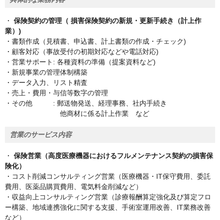
・
保険契約の管理（ 損害保険契約の新規・更新手続き（計上作
業）)
・書類作成（見積書、申込書、計上書類の作成・チェック)
・顧客対応（事故受付の初期対応などや電話対応)
・営業サポート: 各種資料の準備（提案資料など)
・新規事業の管理体制構築
・データ入力、リスト精査
・売上・費用・与信等数字の管理
・その他 : 郵送物発送、経理事務、社内手続き
他商材に係る計上作業 など
営業のサービス内容
・
保険営業（高度医療機器におけるフルメンテナンス契約の損害保
険化）
・コスト削減コンサルティング営業（医療機器・IT保守費用、委託
費用、医薬品購買費用、電気料金削減など）
・収益向上コンサルティング営業（診療報酬算定強化及び算定フロ
ー構築、地域連携強化に関する支援、手術室運用改善、IT業務改善
など）