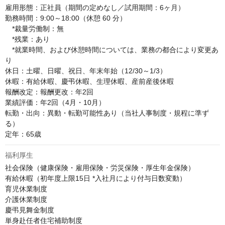
雇用形態：正社員（期間の定めなし／試用期間：6ヶ月）

勤務時間：9:00～18:00（休憩 60 分）

　*裁量労働制：無

　*残業：あり

　*就業時間、および休憩時間については、業務の都合により変更あ
り

休日：土曜、日曜、祝日、年末年始（12/30～1/3）

休暇：有給休暇、慶弔休暇、生理休暇、産前産後休暇

報酬改定：報酬更改：年2回

業績評価：年2回（4月・10月）

転勤・出向：異動・転勤可能性あり（当社人事制度・規程に準ず
る）

定年：65歳
福利厚生
社会保険（健康保険・雇用保険・労災保険・厚生年金保険）

有給休暇（初年度上限15日 *入社月により付与日数変動）

育児休業制度

介護休業制度

慶弔見舞金制度

単身赴任者住宅補助制度
