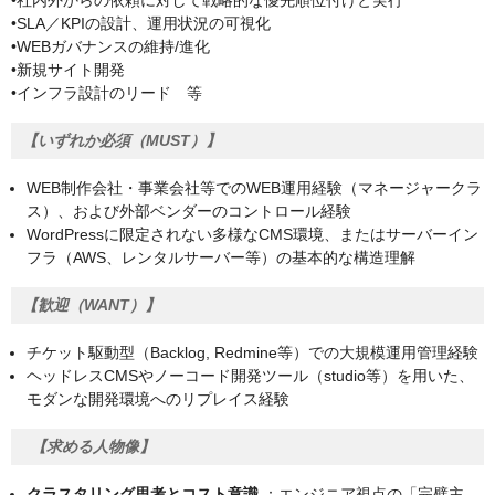
•社内外からの依頼に対して戦略的な優先順位付けと実行
•SLA／KPIの設計、運用状況の可視化
•WEBガバナンスの維持/進化
•新規サイト開発
•インフラ設計のリード 等
【いずれか必須（MUST）】
WEB制作会社・事業会社等でのWEB運用経験（マネージャークラ
ス）、および外部ベンダーのコントロール経験
WordPressに限定されない多様なCMS環境、またはサーバーイン
フラ（AWS、レンタルサーバー等）の基本的な構造理解
【歓迎（WANT）】
チケット駆動型（Backlog, Redmine等）での大規模運用管理経験
ヘッドレスCMSやノーコード開発ツール（studio等）を用いた、
モダンな開発環境へのリプレイス経験
【求める人物像】
クラスタリング思考とコスト意識
：エンジニア視点の「完璧主