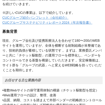
を続けていきます。
※詳しいCUCの事業は、以下で紹介しています。
CUCグループ紹介パンフレット（会社紹介）
CUCグループサステナビリティレポート2024（年次報告書）
募集背景
現在、グループ会社及び提携医療法人を合わせて180〜200のWEB
サイトを運用していますが、全体を横断する統制組織が未整備であ
り、技術的負債が蓄積している状態です 。まずは、業務委託メンバ
ーと共に「チケット駆動型」の運用フローを標準化し、ベンダーを
コントロールできる基盤を構築していただきます 。安定稼働後は、
サイト群を「グループの武器」へと変えるWEB戦略を担っていただ
くことを期待します。
お任せする主な業務内容
•複数Webサイトの保守運用体制の構築（チケット駆動型を想定）
•Web運用フローの設計、整理、改善
•品質、納期、コストを踏まえて外部ベンダーの戦略的コントロール