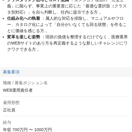
義」に陥らず、事業上の重要度に応じた「最適な選択肢（クラス
タ別対応）」を自ら判断し、社内に提示できる方 。
仕組み化への執着
：属人的な対応を排除し、マニュアルやフロ
ー、カタログ化によって「自分がいなくても回る状態」を作るこ
とに価値を感じる方 。
変革を楽しむ姿勢
：現状の負債を整理するだけでなく、医療業界
のWEBサイトのあり方を再定義するような新しいチャレンジにワ
クワクできる方 。
募集要項
職種 / 募集ポジション名
WEB運用責任者
雇用形態
正社員
給与
年収
700万円 〜 1000万円