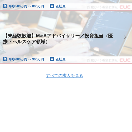
年収
500万円 〜 800万円
正社員
【未経験歓迎】M&Aアドバイザリー／投資担当（医
療・ヘルスケア領域）
年収
600万円 〜 900万円
正社員
すべての求人を見る