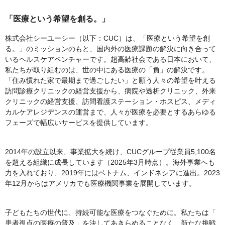
「医療という希望を創る。」
株式会社シーユーシー（以下：CUC）は、「医療という希望を創
る。」のミッションのもと、国内外の医療課題の解決に向き合って
いるヘルスケアベンチャーです。超高齢社会である日本において、
私たちが取り組むのは、世の中にある医療の「負」の解決です。
「住み慣れた家で最期まで過ごしたい」と願う人々の希望を叶える
訪問診療クリニックの経営支援から、病院や透析クリニック、外来
クリニックの経営支援、訪問看護ステーション・ホスピス、メディ
カルケアレジデンスの運営まで、人々が医療を必要とするあらゆる
フェーズで幅広いサービスを提供しています。
2014年の設立以来、事業拡大を続け、CUCグループ従業員5,100名
を超える組織に成長しています（2025年3月時点）。海外事業へも
力を入れており、2019年にはベトナム、インドネシアに進出。2023
年12月からはアメリカでも医療機関事業を展開しています。
子どもたちの世代に、持続可能な医療をつなぐために。私たちは「
患者視点の医療の普及」を決してあきらめることなく、新たな挑戦