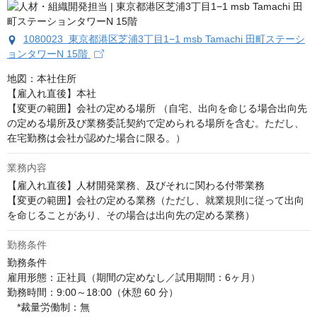
1080023 東京都港区芝浦3丁目1−1 msb Tamachi 田町ステーシ
ョンタワーN 15階
地図：本社住所

【雇入れ直後】本社

【変更の範囲】会社の定める場所 （自宅、出向を命じる場合出向先
の定める場所及び業務委託契約で定められる場所を含む。ただし、
在宅勤務は会社が認めた場合に限る。）
業務内容
【雇入れ直後】人材開発業務、及びそれに関わる付帯業務

【変更の範囲】会社の定める業務（ただし、就業規則に従って出向
を命じることがあり、その場合は出向先の定める業務）
勤務条件
勤務条件

雇用形態：正社員（期間の定めなし／試用期間：6ヶ月）

勤務時間：9:00～18:00（休憩 60 分）

　*裁量労働制：無
