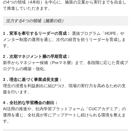
の4つの領域（4本柱）を中心に、施策の立案から実行までを自走し
て推進していただきます。
注力する4つの領域（施策の柱）
1．変革を牽引するリーダーの育成：
選抜プログラム「HOPE」や
メンター制度の運用を通じ、次代の経営を担うリーダーを育成しま
す。
2．次期マネジメント層の早期育成：
新卒からマネジャー候補（Preマネ層）まで、各段階に応じた育成プ
ログラムの構築・強化。
3．理念に基づく事業成長支援：
理念の浸透を利益創出に結びつけ、現場の実行力を高めるための支
援を行います。
4．全社的な学習機会の創出：
AI活用の推進や、社内学習プラットフォーム「CUCアカデミア」の
運用を通じ、全社員が常にアップデートし続けられる環境を整えま
す。