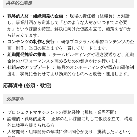
具体的な業務
戦略的人材・組織開発の企画
： 現場の責任者（組織長）と対話
し、事業計画から逆算して「どのような人材がいつまでに必要
か」という課題を特定。解決に向けた仮説を立て、施策をゼロか
ら組み立てます。
コンテンツの制作と実行
： 研修プログラムや学習コンテンツの企
画・制作、当日の運営までを一貫してリードします。
組織開発施策の推進
： チームビルディングや理念浸透など、組織
全体のパフォーマンスを高めるための働きかけを行います。
仕組みのアップデート
： 毎月のオンボーディングや既存の研修制
度を、状況に合わせてより効果的なものへと改善・運用します。
応募資格 (必須・歓迎)
必須要件
プロジェクトマネジメントの実務経験（規模・業界不問）
論理的・戦略的思考： 正解のない課題に対して仮説を立て、構造
的に物事を捉えられる方
人材開発・組織開発の領域に強い関心があり、挑戦したいという