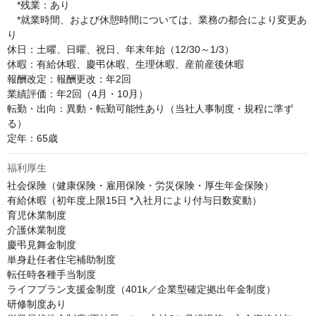
　*残業：あり

　*就業時間、および休憩時間については、業務の都合により変更あ
り

休日：土曜、日曜、祝日、年末年始（12/30～1/3）

休暇：有給休暇、慶弔休暇、生理休暇、産前産後休暇

報酬改定：報酬更改：年2回

業績評価：年2回（4月・10月）

転勤・出向：異動・転勤可能性あり（当社人事制度・規程に準ず
る）

定年：65歳
福利厚生
社会保険（健康保険・雇用保険・労災保険・厚生年金保険）

有給休暇（初年度上限15日 *入社月により付与日数変動）

育児休業制度

介護休業制度

慶弔見舞金制度

単身赴任者住宅補助制度

転任時各種手当制度

ライフプラン支援金制度（401k／企業型確定拠出年金制度）

研修制度あり
