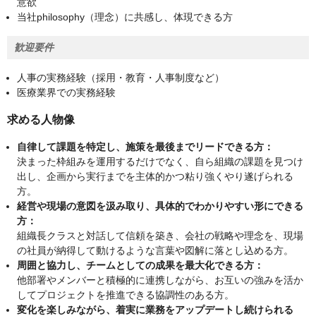
意欲
当社philosophy（理念）に共感し、体現できる方
歓迎要件
人事の実務経験（採用・教育・人事制度など）
医療業界での実務経験
求める人物像
自律して課題を特定し、施策を最後までリードできる方：
決まった枠組みを運用するだけでなく、自ら組織の課題を見つけ
出し、企画から実行までを主体的かつ粘り強くやり遂げられる
方。
経営や現場の意図を汲み取り、具体的でわかりやすい形にできる
方：
組織長クラスと対話して信頼を築き、会社の戦略や理念を、現場
の社員が納得して動けるような言葉や図解に落とし込める方。
周囲と協力し、チームとしての成果を最大化できる方：
他部署やメンバーと積極的に連携しながら、お互いの強みを活か
してプロジェクトを推進できる協調性のある方。
変化を楽しみながら、着実に業務をアップデートし続けられる