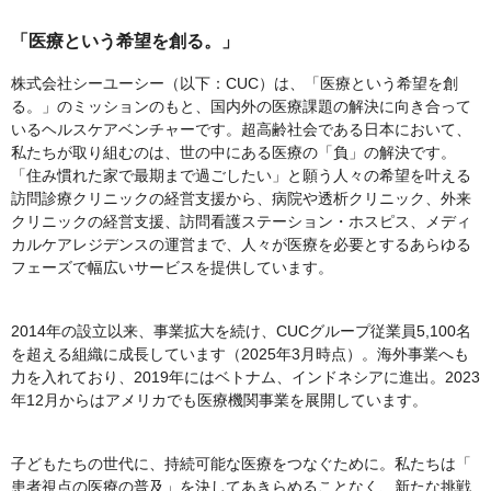
「医療という希望を創る。」
株式会社シーユーシー（以下：CUC）は、「医療という希望を創
る。」のミッションのもと、国内外の医療課題の解決に向き合って
いるヘルスケアベンチャーです。超高齢社会である日本において、
私たちが取り組むのは、世の中にある医療の「負」の解決です。
「住み慣れた家で最期まで過ごしたい」と願う人々の希望を叶える
訪問診療クリニックの経営支援から、病院や透析クリニック、外来
クリニックの経営支援、訪問看護ステーション・ホスピス、メディ
カルケアレジデンスの運営まで、人々が医療を必要とするあらゆる
フェーズで幅広いサービスを提供しています。
2014年の設立以来、事業拡大を続け、CUCグループ従業員5,100名
を超える組織に成長しています（2025年3月時点）。海外事業へも
力を入れており、2019年にはベトナム、インドネシアに進出。2023
年12月からはアメリカでも医療機関事業を展開しています。
子どもたちの世代に、持続可能な医療をつなぐために。私たちは「
患者視点の医療の普及」を決してあきらめることなく、新たな挑戦