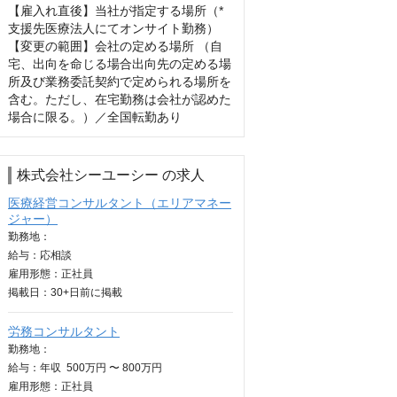
【雇入れ直後】当社が指定する場所（*
支援先医療法人にてオンサイト勤務）

【変更の範囲】会社の定める場所 （自
宅、出向を命じる場合出向先の定める場
所及び業務委託契約で定められる場所を
含む。ただし、在宅勤務は会社が認めた
場合に限る。）／全国転勤あり
株式会社シーユーシー の求人
医療経営コンサルタント（エリアマネー
ジャー）
勤務地：
給与：
応相談
雇用形態：正社員
掲載日：
30+日
前に掲載
労務コンサルタント
勤務地：
給与：
年収
500万円 〜 800万円
雇用形態：正社員