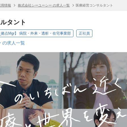
採用情報
株式会社シーユーシー の求人一覧
医療経営コンサルタント
サルタント
拠点Mgr】 病院・外来・透析・在宅事業部
正社員
 の求人一覧