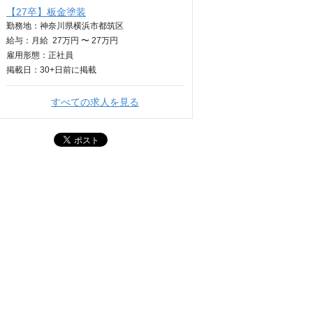
【27卒】板金塗装
勤務地：神奈川県横浜市都筑区
給与：
月給
27万円 〜 27万円
雇用形態：正社員
掲載日：
30+日
前に掲載
すべての求人を見る