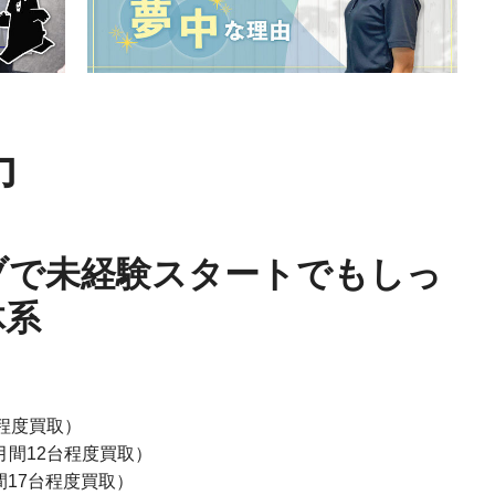
力
ブで未経験スタートでもしっ
体系
台程度買取）
月間12台程度買取）
月間17台程度買取）