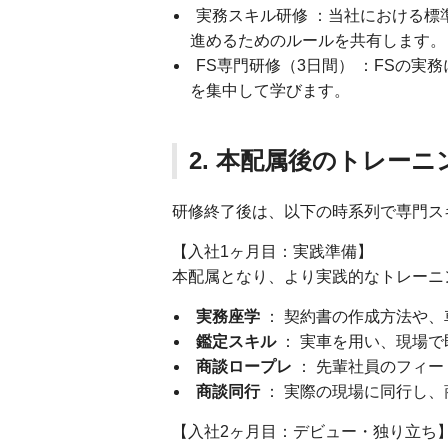
実務スキル研修 ：当社における標
進めるためのルールを共有します。
FS専門研修（3日間） ：FSの
を集中して学びます。
2. 本配属後のトレー
研修終了後は、以下の時系列で専門ス
【入社1ヶ月目：実践準備】
本配属となり、より実践的なトレーニ
実務座学
： 契約書の作成方法や
鑑定スキル
： 実車を用い、現場
商談ロープレ
： 先輩社員のフィ
商談同行
： 実際の現場に同行し
【入社2ヶ月目：デビュー・独り立ち