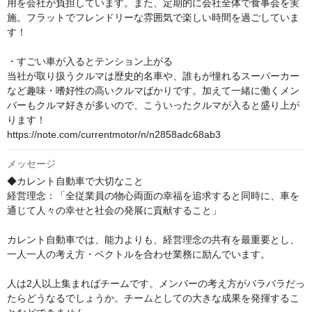
用を会社が負担しています。また、定期的に会社全体で食事会を実
施。フラットでフレンドリーな雰囲気で楽しい時間を過ごしていま
す！

・すごい車が入るとテンション上がる

当社が取り扱うクルマは歴史的名車や、誰もが憧れるスーパーカー
など趣味・嗜好性の高いクルマばかりです。加えて一緒に働くメン
バーもクルマ好きが多いので、こういったクルマが入ると盛り上が
ります！

https://note.com/currentmotor/n/n2858adc68ab3
メッセージ
◆カレント自動車で大切なこと

経営理念：「全従業員の物心両面の幸福を追求すると同時に、車を
通じて人々の幸せと社会の発展に貢献すること」

カレント自動車では、能力よりも、経営理念の共有を最重要とし、
一人一人の考え方・ベクトルを合わせ業務に励んでいます。

人は2人以上集まればチームです。メンバーの考え方がバラバラだっ
たらどうなるでしょうか。チームとしての大きな成果を発揮するこ