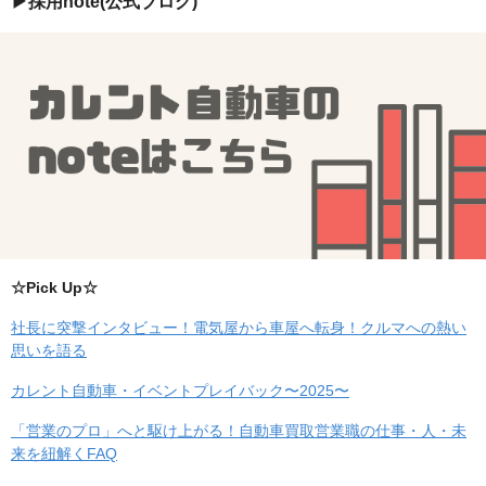
▶︎採用note(公式ブログ)
☆Pick Up☆
社長に突撃インタビュー！電気屋から車屋へ転身！クルマへの熱い
思いを語る
カレント自動車・イベントプレイバック〜2025〜
「営業のプロ」へと駆け上がる！自動車買取営業職の仕事・人・未
来を紐解くFAQ