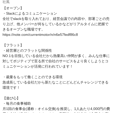
社風
【オープン】

・Slackによるコミュニケーション

全社でslackを取り入れており、経営会議での内容や、部署ごとの売
り上げ、他メンバーが何をしているかなどがリアルタイムに把握で
きるオープンな職場です。

https://note.com/currentmotor/n/n6e57fedf86c8

【フラット】

・経営層とのフラットな関係性

NO.1を目指している会社だから熱量高い仲間が多く、みんな仕事に
対してポジティブで至る所で自社のサービスをより良くしようとコ
ミュニケーションが活発に行われています！

・裁量をもって働くことのできる環境

急成長している会社だから新たなことにどんどんチャレンジできる
環境です！

【遊び心】

・毎月の食事補助

月1回の食事会(通称：オイル交換)を推奨し、1人あたり4,000円の費