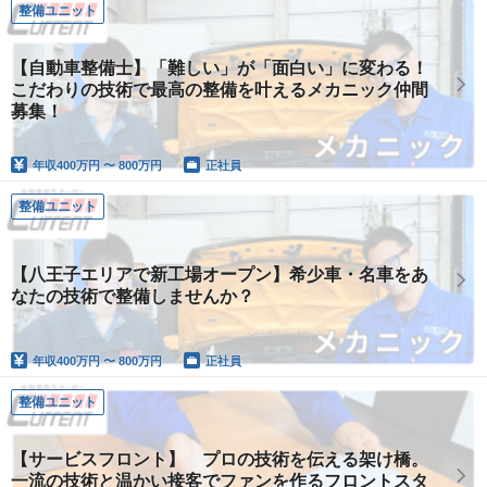
整備ユニット
【自動車整備士】「難しい」が「面白い」に変わる！
こだわりの技術で最高の整備を叶えるメカニック仲間
募集！
年収
400万円 〜 800万円
正社員
整備ユニット
【八王子エリアで新工場オープン】希少車・名車をあ
なたの技術で整備しませんか？
年収
400万円 〜 800万円
正社員
整備ユニット
【サービスフロント】 プロの技術を伝える架け橋。
一流の技術と温かい接客でファンを作るフロントスタ