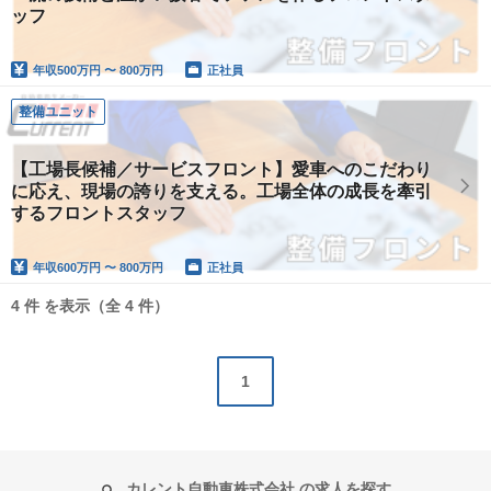
ッフ
年収
500万円 〜 800万円
正社員
整備ユニット
【工場長候補／サービスフロント】愛車へのこだわり
に応え、現場の誇りを支える。工場全体の成長を牽引
するフロントスタッフ
年収
600万円 〜 800万円
正社員
4 件 を表示（全 4 件）
1
カレント自動車株式会社 の求人を探す