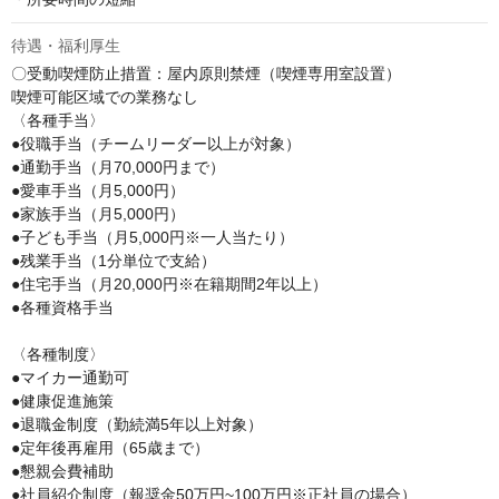
待遇・福利厚生
〇受動喫煙防止措置：屋内原則禁煙（喫煙専用室設置）

喫煙可能区域での業務なし

〈各種手当〉

●役職手当（チームリーダー以上が対象）

●通勤手当（月70,000円まで）

●愛車手当（月5,000円）

●家族手当（月5,000円）

●子ども手当（月5,000円※一人当たり）

●残業手当（1分単位で支給）

●住宅手当（月20,000円※在籍期間2年以上）

●各種資格手当

〈各種制度〉

●マイカー通勤可

●健康促進施策

●退職金制度（勤続満5年以上対象）

●定年後再雇用（65歳まで）

●懇親会費補助

●社員紹介制度（報奨金50万円~100万円※正社員の場合）
