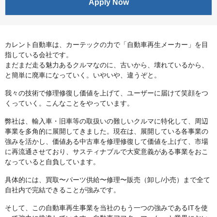
Apply Now
カレント自動車は、カーテックの力で「自動車再生メーカー」を目
指している会社です。
まだまだ走る魅力あるクルマなのに、古いから、壊れているから、
と簡単に廃車になっていく。いやいや、違うぞと。
我々の技術で修理修復し価値を上げて、ユーザーに届けて笑顔をつ
くっていく。こんなことをやっています。
弊社は、輸入車・旧車等の取扱いの難しいクルマに特化して、周辺
事業を多角的に展開してきました。現在は、展開している各事業の
強みを活かし、価値ある中古車を修理修復して価値を上げて、市場
に再流通させており、サスティナブルで大変意義がある事業をおこ
なっていると自負しています。
具体的には、買取〜パーツ供給〜修理〜販売（卸し/小売）まで全て
自社内で完結できることが強みです。
そして、この自動車再生事業を当社のもう一つの強みであるITを使