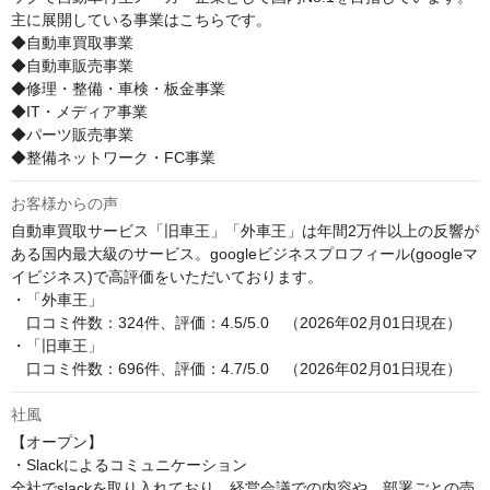
主に展開している事業はこちらです。

◆自動車買取事業

◆自動車販売事業

◆修理・整備・車検・板金事業

◆IT・メディア事業

◆パーツ販売事業

◆整備ネットワーク・FC事業
お客様からの声
自動車買取サービス「旧車王」「外車王」は年間2万件以上の反響が
ある国内最大級のサービス。googleビジネスプロフィール(googleマ
イビジネス)で高評価をいただいております。

・「外車王」

　口コミ件数：324件、評価：4.5/5.0　（2026年02月01日現在）

・「旧車王」

　口コミ件数：696件、評価：4.7/5.0　（2026年02月01日現在）
社風
【オープン】

・Slackによるコミュニケーション

全社でslackを取り入れており、経営会議での内容や、部署ごとの売