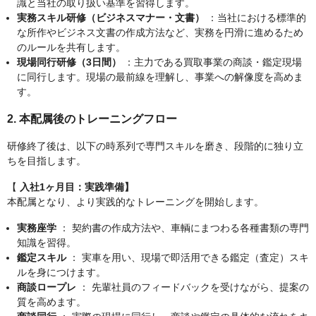
識と当社の取り扱い基準を習得します。
実務スキル研修（ビジネスマナー・文書）
：当社における標準的
な所作やビジネス文書の作成方法など、実務を円滑に進めるため
のルールを共有します。
現場同行研修（3日間）
：主力である買取事業の商談・鑑定現場
に同行します。現場の最前線を理解し、事業への解像度を高めま
す。
2. 本配属後のトレーニングフロー
研修終了後は、以下の時系列で専門スキルを磨き、段階的に独り立
ちを目指します。
【
入社1ヶ月目：実践準備】
本配属となり、より実践的なトレーニングを開始します。
実務座学
： 契約書の作成方法や、車輌にまつわる各種書類の専門
知識を習得。
鑑定スキル
： 実車を用い、現場で即活用できる鑑定（査定）スキ
ルを身につけます。
商談ロープレ
： 先輩社員のフィードバックを受けながら、提案の
質を高めます。