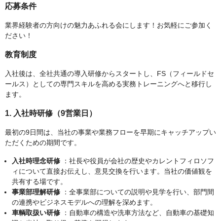
応募条件
業界経験者の方向けの魅力あふれる会にします！お気軽にご参加く
ださい！
教育制度
入社後は、全社共通の導入研修からスタートし、FS（フィールドセ
ールス）としての専門スキルを高める実務トレーニングへと移行し
ます。
1. 入社時研修（9営業日）
最初の9日間は、当社の事業や業務フローを早期にキャッチアップい
ただくための期間です。
入社時理念研修
：社長や役員が会社の歴史やカレントフィロソフ
ィについて直接お伝えし、意見交換を行います。当社の価値観を
共有する場です。
事業部理解研修
：全事業部についての説明や見学を行い、部門間
の連携やビジネスモデルへの理解を深めます。
車輌取扱い研修
：自動車の構造や洗車方法など、自動車の基礎知