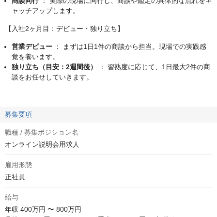
商談同行
： 実際の現場に同行し、商談や鑑定の具体的な流れをキ
ャッチアップします。
【入社2ヶ月目：デビュー・独り立ち】
営業デビュー
： まずは1日1件の商談から担当。現場での実践感
覚を養います。
独り立ち（目安：2週間後）
： 習熟度に応じて、1日最大2件の商
談をお任せしていきます。
募集要項
職種 / 募集ポジション名
オンライン説明会用求人
雇用形態
正社員
給与
年収
400万円 〜 800万円