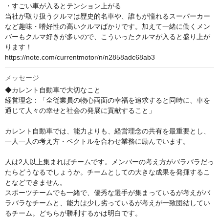
・すごい車が入るとテンション上がる

当社が取り扱うクルマは歴史的名車や、誰もが憧れるスーパーカー
など趣味・嗜好性の高いクルマばかりです。加えて一緒に働くメン
バーもクルマ好きが多いので、こういったクルマが入ると盛り上が
ります！

https://note.com/currentmotor/n/n2858adc68ab3
メッセージ
◆カレント自動車で大切なこと

経営理念：「全従業員の物心両面の幸福を追求すると同時に、車を
通じて人々の幸せと社会の発展に貢献すること」

カレント自動車では、能力よりも、経営理念の共有を最重要とし、
一人一人の考え方・ベクトルを合わせ業務に励んでいます。

人は2人以上集まればチームです。メンバーの考え方がバラバラだっ
たらどうなるでしょうか。チームとしての大きな成果を発揮するこ
となどできません。

スポーツチームでも一緒で、優秀な選手が集まっているが考えがバ
ラバラなチームと、能力は少し劣っているが考えが一致団結してい
るチーム。どちらが勝利するかは明白です。
