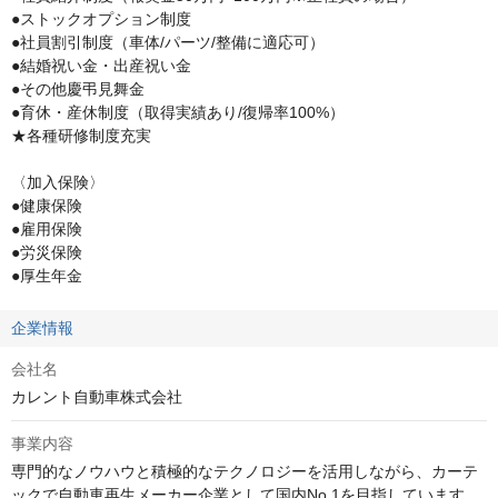
●ストックオプション制度

●社員割引制度（車体/パーツ/整備に適応可）

●結婚祝い金・出産祝い金

●その他慶弔見舞金

●育休・産休制度（取得実績あり/復帰率100%）

★各種研修制度充実

〈加入保険〉

●健康保険

●雇用保険

●労災保険

●厚生年金
企業情報
会社名
カレント自動車株式会社
事業内容
専門的なノウハウと積極的なテクノロジーを活用しながら、カーテ
ックで自動車再生メーカー企業として国内No.1を目指しています。
