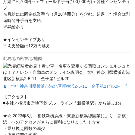
月給216,700円～＋フィールド手当(100,000円)＋各種インセンティ
ブ

※月給には固定残業手当（月20時間分）を含む。超過した場合は別
途時間外手当を支給。

※昇給あり

★インセンティブあり

平均支給額は12万円越え
勤務地の所在地/地図
本社 神奈川県横浜市港北区新横浜2-5-11 金子第1ビル2F
【アクセス】

■本社／横浜市営地下鉄ブルーライン「新横浜駅」から徒歩1分

★☆ 2023年3月　相鉄新横浜線・東急新横浜線開業により「新横
浜」へのアクセスがさらに便利になりました！☆★

・乗り換え回数の減少

・所要時間の短縮