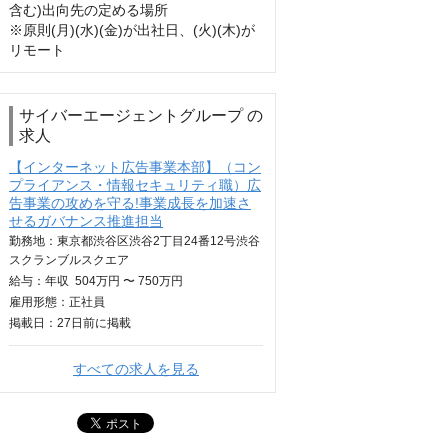
含む)出向先の定める場所

※原則(月)(水)(金)が出社日、(火)(木)が
リモート
サイバーエージェントグループ の
求人
【インターネット広告事業本部】（コン
プライアンス・情報セキュリティ職）広
告事業の攻めを守る!事業成長を加速さ
せるガバナンス推進担当
勤務地：東京都渋谷区渋谷2丁目24番12号渋谷
スクランブルスクエア
給与：
年収
504万円 〜 750万円
雇用形態：正社員
掲載日：
27日
前に掲載
すべての求人を見る