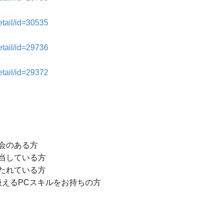
etail/id=30535
etail/id=29736
etail/id=29372
会のある方
当している方
たれている方
扱えるPCスキルをお持ちの方