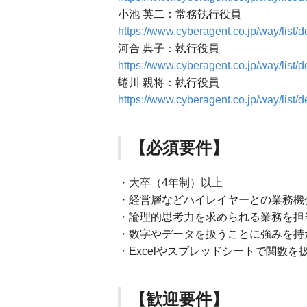
小池 英二：常務執行役員
https://www.cyberagent.co.jp/way/list/d
河合 典子：執行役員
https://www.cyberagent.co.jp/way/list/d
蜷川 親将：執行役員
https://www.cyberagent.co.jp/way/list/d
【必須要件】
・大卒（4年制）以上
・経営層などハイレイヤーとの業務機
・論理的思考力を求められる業務を担
・数字やデータを扱うことに強みを持
・Excelやスプレッドシートで関数を
【歓迎要件】