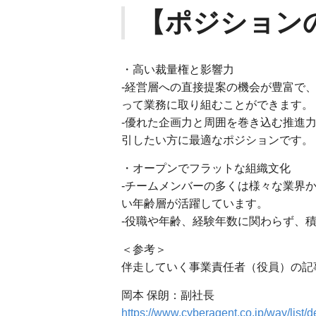
【ポジション
・高い裁量権と影響力
-経営層への直接提案の機会が豊富で
って業務に取り組むことができます。
-優れた企画力と周囲を巻き込む推進
引したい方に最適なポジションです。
・オープンでフラットな組織文化
-チームメンバーの多くは様々な業界か
い年齢層が活躍しています。
-役職や年齢、経験年数に関わらず、
＜参考＞
伴走していく事業責任者（役員）の記
岡本 保朗：副社長
https://www.cyberagent.co.jp/way/list/d