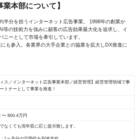
事業本部について】
半分を担うインターネット広告事業。 1998年の創業か
AI等の技術力を強みに顧客の広告効果最大化を追求し、イ
パニーとして市場を牽引しています。
業にも参入。各業界の大手企業との協業を拡大しDX推進に
ィス／インターネット広告事業本部／経営管理】経営管理領域で事
ートナーとして事業を推進！
 〜 800.4万円
でなくても現年収に応じ提示致します。

：1ヶ月分の定期代を別途支給
