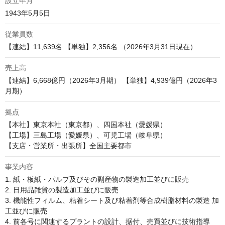
設立年月
1943年5月5日
従業員数
【連結】11,639名 【単独】2,356名 （2026年3月31日現在）
売上高
【連結】6,668億円（2026年3月期） 【単独】4,939億円（2026年3
月期）
拠点
【本社】東京本社（東京都）、四国本社（愛媛県） 

【工場】三島工場（愛媛県）、可児工場（岐阜県）

【支店・営業所・出張所】全国主要都市 
事業内容
1. 紙・板紙・パルプ及びその副産物の製造加工並びに販売 

2. 日用品雑貨の製造加工並びに販売 

3. 機能性フィルム、粘着シート及び粘着剤等合成樹脂材料の製造 加
工並びに販売

4. 前各号に関連するプラントの設計、据付、売買並びに技術指導
