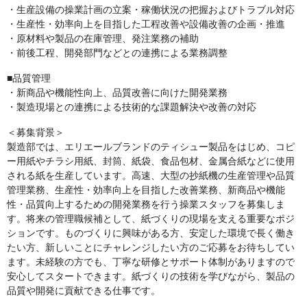
・生産設備の操業計画の立案・稼働状況の把握およびトラブル対応
・生産性・効率向上を目指した工程改善や設備改善の企画・推進
・原材料や製品の在庫管理、発注業務の補助
・前後工程、開発部門などとの連携による業務調整
■品質管理
・新商品や機能性向上、品質改善に向けた開発業務
・製造現場との連携による技術的な課題解決や改善の対応
＜募集背景＞
製造部では、エリエールブランドのティシュー製品をはじめ、コピ
ー用紙やチラシ用紙、封筒、紙袋、食品包材、金属合紙などに使用
される紙を生産しています。高速、大型の抄紙機の生産管理や品質
管理業務、生産性・効率向上を目指した改善業務、新商品や機能
性・品質向上するための開発業務を行う操業スタッフを募集しま
す。将来の管理職候補として、紙づくりの現場を支える重要なポジ
ションです。ものづくりに興味がある方、安定した環境で長く働き
たい方、新しいことにチャレンジしたい方のご応募をお待ちしてい
ます。未経験の方でも、丁寧な研修とサポート体制がありますので
安心してスタートできます。紙づくりの技術を学びながら、製品の
品質や開発に貢献できる仕事です。