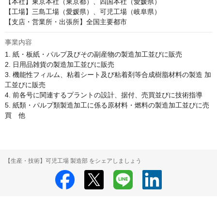
【本社】東京本社（東京都）、四国本社（愛媛県） 

【工場】三島工場（愛媛県）、可児工場（岐阜県）

【支店・営業所・出張所】全国主要都市 
事業内容
1. 紙・板紙・パルプ及びその副産物の製造加工並びに販売 

2. 日用品雑貨の製造加工並びに販売 

3. 機能性フィルム、粘着シート及び粘着剤等合成樹脂材料の製造 加
工並びに販売

4. 前各号に関連するプラントの設計、据付、売買並びに技術指導

5. 紙類・パルプ類製造加工に係る原材料・燃料の製造加工並びに売
買　他
【生産・技術】可児工場 製造部 をシェアしましょう