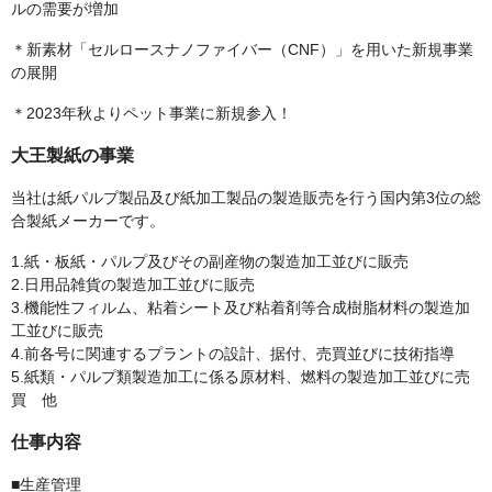
ルの需要が増加
＊新素材「セルロースナノファイバー（CNF）」を用いた新規事業
の展開
＊2023年秋よりペット事業に新規参入！
大王製紙の事業
当社は紙パルプ製品及び紙加工製品の製造販売を行う国内第3位の総
合製紙メーカーです。
1.紙・板紙・パルプ及びその副産物の製造加工並びに販売
2.日用品雑貨の製造加工並びに販売
3.機能性フィルム、粘着シート及び粘着剤等合成樹脂材料の製造加
工並びに販売
4.前各号に関連するプラントの設計、据付、売買並びに技術指導
5.紙類・パルプ類製造加工に係る原材料、燃料の製造加工並びに売
買 他
仕事内容
■生産管理