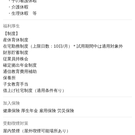
　・子の看護休暇

　・介護休暇

　・生理休暇　等
福利厚生
【制度】

産休育休制度

在宅勤務制度（上限日数：10日/月）＊試用期間中は適用対象外

財形貯蓄制度

従業員持株会

確定拠出年金制度

通信教育費用補助

保養所

子女教育手当

借上げ社宅制度（適用条件有り）
加入保険
健康保険 厚生年金 雇用保険 労災保険
受動喫煙対策
屋内禁煙（屋外喫煙可能場所あり）