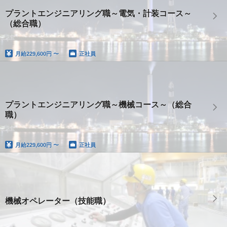
プラントエンジニアリング職～電気・計装コース～
（総合職）
月給
229,600円 〜
正社員
プラントエンジニアリング職～機械コース～（総合
職）
月給
229,600円 〜
正社員
機械オペレーター（技能職）