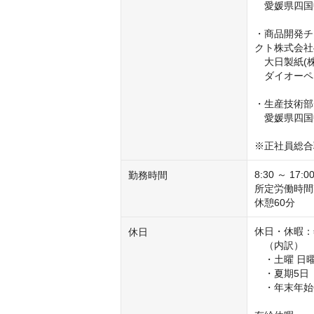
　愛媛県四国
・商品開発チ
クト株式会社
　大日製紙(株
　ダイオーペ
・生産技術部
　愛媛県四国
※正社員総合
8:30 ～ 17:00
勤務時間
所定労働時間7 
休憩60分
休日・休暇：年
休日
　（内訳）

　・土曜 日曜
　・夏期5日
　・年末年始6