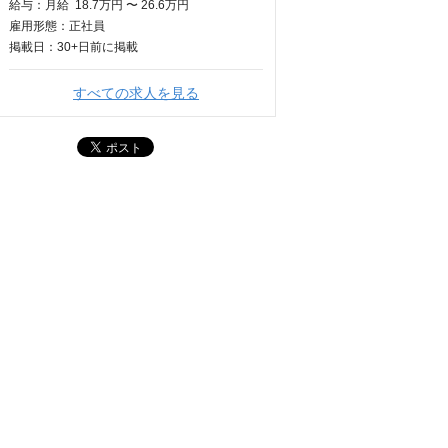
給与：
月給
18.7万円 〜 26.6万円
雇用形態：正社員
掲載日：
30+日
前に掲載
すべての求人を見る