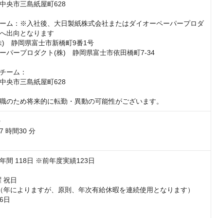
中央市三島紙屋町628

ーム：※入社後、大日製紙株式会社またはダイオーペーパープロダ
へ出向となります

)　静岡県富士市新橋町9番1号

ーパープロダクト(株)　静岡県富士市依田橋町7-34

チーム：

中央市三島紙屋町628

職のため将来的に転勤・異動の可能性がございます。


時間30 分

間 118日 ※前年度実績123日

 祝日

（年によりますが、原則、年次有給休暇を連続使用となります）

日
