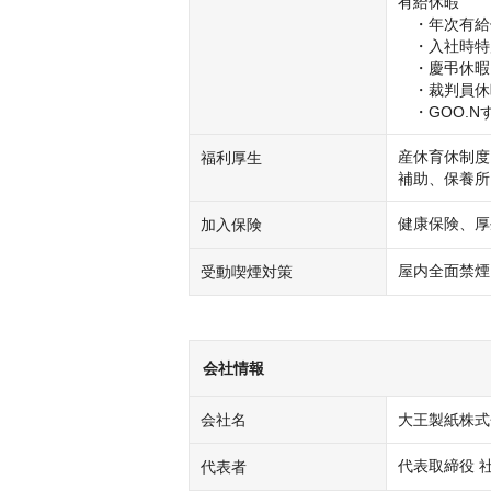
有給休暇

　・年次有給
　・入社時特
　・慶弔休暇

　・裁判員休
　・GOO.
産休育休制度
福利厚生
補助、保養所
健康保険、厚
加入保険
屋内全面禁煙
受動喫煙対策
会社情報
会社名
大王製紙株式
代表取締役 
代表者