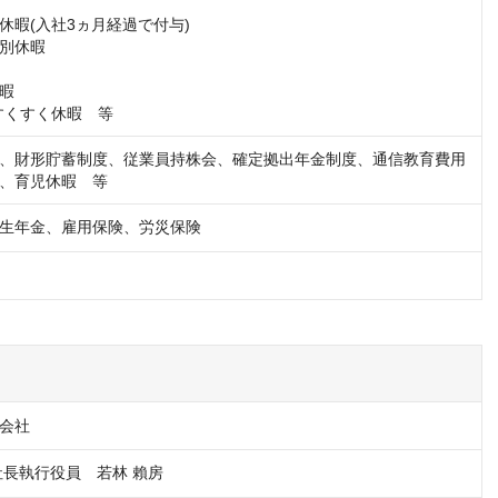
休暇(入社3ヵ月経過で付与)

別休暇

暇

Nすくすく休暇　等
、財形貯蓄制度、従業員持株会、確定拠出年金制度、通信教育費用
、育児休暇　等
生年金、雇用保険、労災保険
会社
社長執行役員　若林 賴房