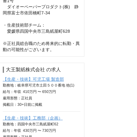
番1号

　ダイオーペーパープロダクト(株)　静
岡県富士市依田橋町7-34

・生産技術部チーム：

　愛媛県四国中央市三島紙屋町628

※正社員総合職のため将来的に転勤・異
動の可能性がございます。
大王製紙株式会社 の求人
【生産・技術】可児工場 製造部
勤務地：岐阜県可児市土田５００番地 他(1)
給与：
年収
410万円 〜 650万円
雇用形態：正社員
掲載日：
30+日
前に掲載
【生産・技術】工務部（企画）
勤務地：四国中央市三島紙屋町62
給与：
年収
430万円 〜 730万円