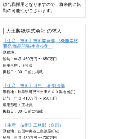
総合職採用となりますので、将来的に転
勤の可能性がございます。
大王製紙株式会社 の求人
【生産・技術】技術開発部 （機能素材
開発/商品開発/生産技術）
勤務地：
給与：
年収
450万円 〜 650万円
雇用形態：正社員
掲載日：
30+日
前に掲載
【生産・技術】可児工場 製造部
勤務地：岐阜県可児市土田５００番地 他(1)
給与：
年収
410万円 〜 650万円
雇用形態：正社員
掲載日：
30+日
前に掲載
【生産・技術】工務部（企画）
勤務地：四国中央市三島紙屋町62
給与：
年収
430万円 〜 730万円