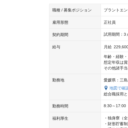
職種 / 募集ポジション
プラントエン
雇用形態
正社員
試用期間：3
契約期間
給与
月給
229,6
年齢・経験・
想定年収は賞
その他諸手当
勤務地
愛媛県：三島
地図で確
総合職採用と
8:30～17:00
勤務時間
・独身寮（全
福利厚生
・財形貯蓄制