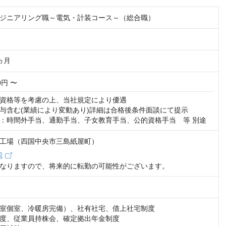
ジニアリング職～電気・計装コース～（総合職）
ヵ月
00円 〜
資格等を考慮の上、当社規定により優遇

与含む(業績により変動あり)詳細は合格後条件面談にて提示

：時間外手当、通勤手当、子女教育手当、公的資格手当　等 別途
工場（四国中央市三島紙屋町）
認
なりますので、将来的に転勤の可能性がございます。
室個室、冷暖房完備）、社有社宅、借上社宅制度

度、従業員持株会、確定拠出年金制度
