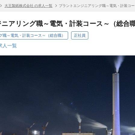
大王製紙株式会社 の求人一覧
プラントエンジニアリング職～電気・計装コー
ジニアリング職～電気・計装コース～（総合
グ職～電気・計装コース～（総合職）
正社員
求人一覧