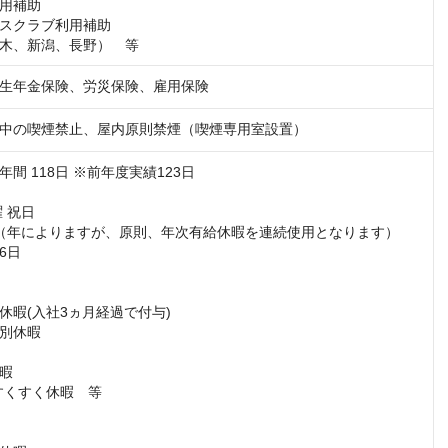
用補助

スクラブ利用補助

木、新潟、長野）　等
生年金保険、労災保険、雇用保険
中の喫煙禁止、屋内原則禁煙（喫煙専用室設置）
間 118日 ※前年度実績123日

 祝日

（年によりますが、原則、年次有給休暇を連続使用となります）

日

休暇(入社3ヵ月経過で付与)

別休暇

暇

すくすく休暇　等
