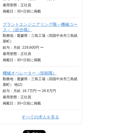
雇用形態：正社員
掲載日：
30+日
前に掲載
プラントエンジニアリング職～機械コー
ス～（総合職）
勤務地：愛媛県：三島工場（四国中央市三島紙
屋町）
給与：
月給
229,600円 〜
雇用形態：正社員
掲載日：
30+日
前に掲載
機械オペレーター（技能職）
勤務地：愛媛県：三島工場（四国中央市三島紙
屋町） 他(2)
給与：
月給
18.7万円 〜 26.6万円
雇用形態：正社員
掲載日：
30+日
前に掲載
すべての求人を見る