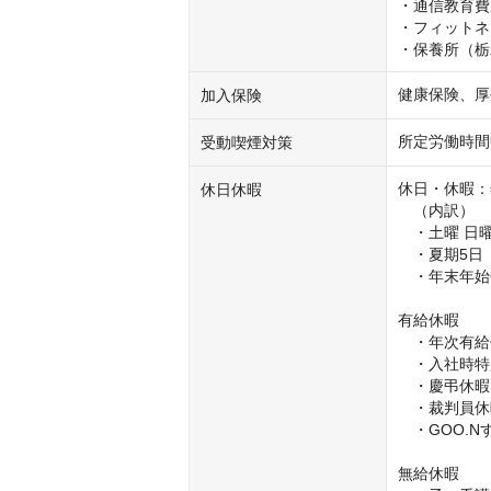
・通信教育費
・フィットネ
・保養所（栃
健康保険、厚
加入保険
所定労働時間
受動喫煙対策
休日・休暇：年
休日休暇
　（内訳）

　・土曜 日曜
　・夏期5日
　・年末年始6
有給休暇

　・年次有給
　・入社時特
　・慶弔休暇

　・裁判員休
　・GOO.N
無給休暇
