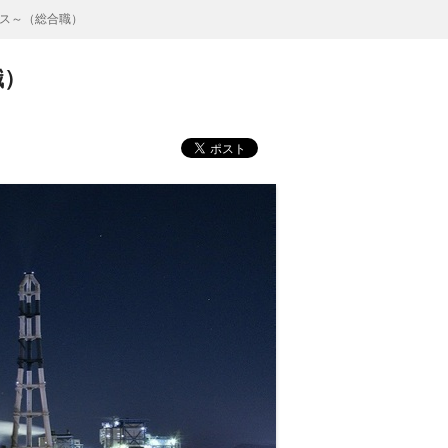
ス～（総合職）
職）