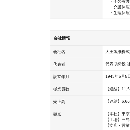
　・子の看護
　・介護休暇

　・生理休暇
会社情報
会社名
大王製紙株式
代表取締役 
代表者
1943年5月5
設立年月
【連結】11,6
従業員数
【連結】6,6
売上高
【本社】東京
拠点
【工場】三島
【支店・営業