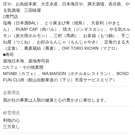
庄や、お魚総本家、大庄水産、日本海庄や、満天酒場、呑兵衛、や
る気酒場、三四味屋

□専門店

塩梅（日本酒BAL）、とり家ゑび寿（焼鳥）、大喜利（やきと
ん）、RUMP CAP（肉バル）、悟大（ジンギスカン）、やる気ホル
モン（炭火焼ホルモン）、三村（馬肉）、お多福（もつ鍋）、手ご
ね屋（つくね）、お好みもんじゃ（もんじゃやき）、定食のまる大
（定食）、蕎麦蔵結（蕎麦）、OH! TORO KICHIN（マグロ）

■寿司

築地日本海、築地寿司岩

□カフェ・その他業態

MIYABI（カフェ）、MA MAISON（ホテル＆レストラン）、BOSO 
FUN CLUB（館山自動車道の（下り）市原サービスエリア）
企業理念
我が社の事業は人類の健康と心の豊かさに奉仕します。
経営理念
利他の心

三方良し