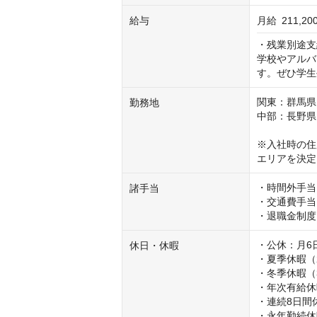
給与
月給
211,2
・残業別途支
学校やアルバ
す。ぜひ学生
関東：群馬県
勤務地
中部：長野県
※入社時の住
エリアを決定
・時間外手当
諸手当
・交通費手当

・退職金制度
・公休：月6日
休日・休暇
・夏季休暇（2
・冬季休暇（3
・年次有給休
・連続8日間
・永年勤続休