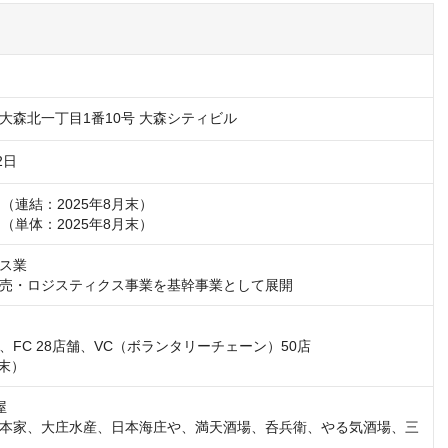
大森北一丁目1番10号 大森シティビル
2日
円（連結：2025年8月末）

万円（単体：2025年8月末）
ス業

売・ロジスティクス事業を基幹事業として展開
舗、FC 28店舗、VC（ボランタリーチェーン）50店

月末）


本家、大庄水産、日本海庄や、満天酒場、呑兵衛、やる気酒場、三