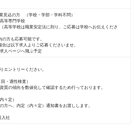
春卒業見込の方　（学校・学部・学科不問）

高等専門学校

（高等学校は職業安定法に則り、ご応募は学校へお伝えくださ
内の方も応募可能です。

場合は以下求人よりご応募くださいませ。

途求人ページへ飛ぶ予定
りエントリーください。

２回・適性検査）

資質の傾向を数値化して確認するため行っております。

内々定）

の方へ、内定（内々定）通知書をお渡しします。

1日入社