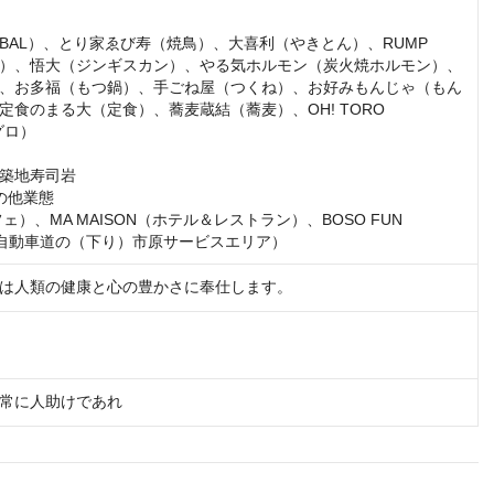
BAL）、とり家ゑび寿（焼鳥）、大喜利（やきとん）、RUMP 
ル）、悟大（ジンギスカン）、やる気ホルモン（炭火焼ホルモン）、
、お多福（もつ鍋）、手ごね屋（つくね）、お好みもんじゃ（もん
定食のまる大（定食）、蕎麦蔵結（蕎麦）、OH! TORO 
グロ）

築地寿司岩

の他業態

カフェ）、MA MAISON（ホテル＆レストラン）、BOSO FUN 
山自動車道の（下り）市原サービスエリア）
は人類の健康と心の豊かさに奉仕します。
常に人助けであれ