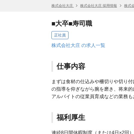
株式会社大庄
株式会社大庄 採用情報
株式
■大卒■寿司職
正社員
株式会社大庄 の求人一覧
仕事内容
まずは食材の仕込みや柵切りや切り付
の指導を仰ぎながら腕を磨き、将来的
アルバイトの従業員育成などの業務も
福利厚生
連続8日間休暇制度（または4日×2回