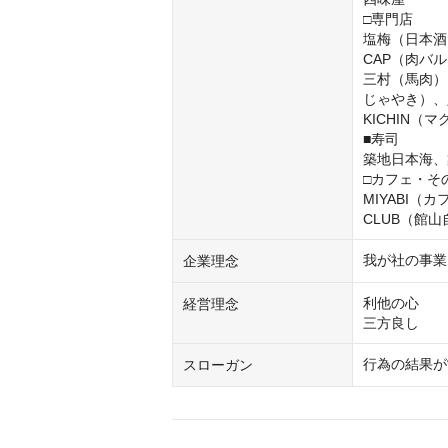
□専門店

塩梅（日本酒
CAP（肉バ
三村（馬肉）
じゃやき）、
KICHIN（マ
■寿司

築地日本海、
□カフェ・そ
MIYABI（
CLUB（館
我が社の事業
企業理念
利他の心

経営理念
三方良し
行為の結果が
スローガン