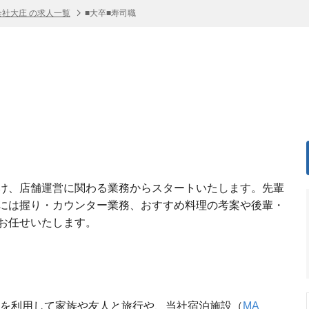
会社大庄 の求人一覧
■大卒■寿司職
け、店舗運営に関わる業務からスタートいたします。先輩
には握り・カウンター業務、おすすめ料理の考案や後輩・
お任せいたします。
）を利用して家族や友人と旅行や、当社宿泊施設（
MA