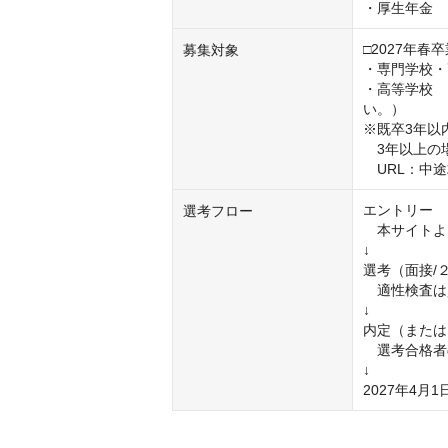
・厚生年金
□2027年
募集対象
・専門学校・
・高等学校　
い。）

※既卒3年以
　3年以上の
　URL：中
エントリー

選考フロー
　本サイトよ
↓

選考（面接/
　適性検査は
↓

内定（または
　選考合格者
↓

2027年4月