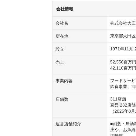
会社情報
会社名
株式会社大庄
東京都大田区
所在地
1971年11月 
設立
52,556百万
売上
42,110百
フードサービ
事業内容
飲食事業、卸
311店舗

店舗数
直営 232店
（2025年8
■割烹・居酒屋
運営店舗紹介
庄や、お魚総
四味屋
