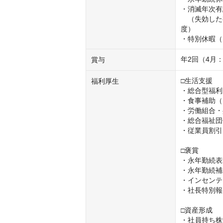
・消滅年次有
　（失効した
度）

・特別休暇（
年2回（4月：
賞与
□生活支援

福利厚生
・総合型福利
・食事補助（1
・労働組合・
・総合福祉団
・従業員割引
□褒賞

・永年勤続表
・永年勤続補
・インセンテ
・社長特別報
□資産形成

・社員持ち株