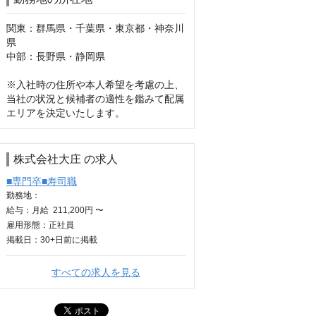
関東：群馬県・千葉県・東京都・神奈川
県

中部：長野県・静岡県

※入社時の住所や本人希望を考慮の上、
当社の状況と候補者の適性を鑑みて配属
エリアを決定いたします。
株式会社大庄 の求人
■専門卒■寿司職
勤務地：
給与：
月給
211,200円 〜
雇用形態：正社員
掲載日：
30+日
前に掲載
すべての求人を見る