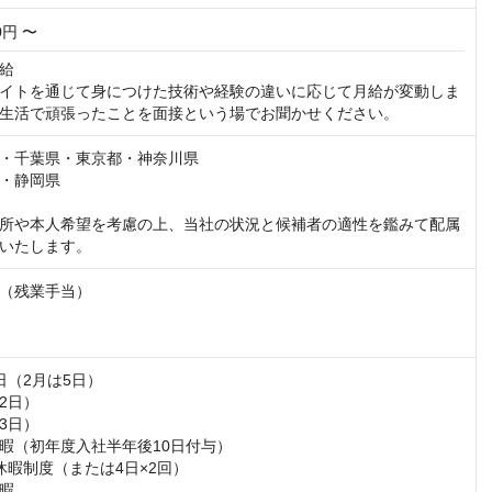
00円 〜
給

イトを通じて身につけた技術や経験の違いに応じて月給が変動しま
生活で頑張ったことを面接という場でお聞かせください。
・千葉県・東京都・神奈川県

・静岡県

所や本人希望を考慮の上、当社の状況と候補者の適性を鑑みて配属
いたします。
（残業手当）

（2月は5日）

日）

日）

暇（初年度入社半年後10日付与）

休暇制度（または4日×2回）

暇
