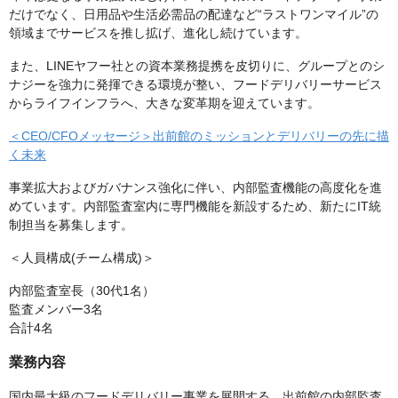
だけでなく、日用品や生活必需品の配達など“ラストワンマイル”の
領域までサービスを推し拡げ、進化し続けています。
また、LINEヤフー社との資本業務提携を皮切りに、グループとのシ
ナジーを強力に発揮できる環境が整い、フードデリバリーサービス
からライフインフラへ、大きな変革期を迎えています。
＜CEO/CFOメッセージ＞出前館のミッションとデリバリーの先に描
く未来
事業拡大およびガバナンス強化に伴い、内部監査機能の高度化を進
めています。内部監査室内に専門機能を新設するため、新たにIT統
制担当を募集します。
＜人員構成(チーム構成)＞
内部監査室長（30代1名）
監査メンバー3名
合計4名
業務内容
国内最大級のフードデリバリー事業を展開する、出前館の内部監査