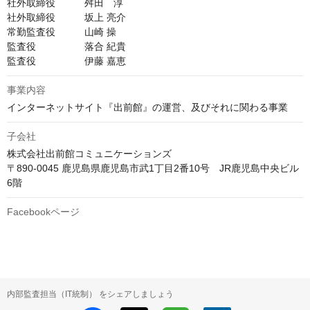
社外取締役　　　舛田 淳

社外取締役　　　坂上 亮介

常勤監査役　　　山崎 操

監査役　　　　　落合 紀貴　

監査役　　　　　伊藤 嘉恵
事業内容
インターネットサイト『出前館』の運営、及びそれに関わる事業
子会社
株式会社出前館コミュニケーションズ

〒890-0045 鹿児島県鹿児島市武1丁目2番10号　JR鹿児島中央ビル
6階
Facebookページ
内部監査担当（IT統制） をシェアしましょう