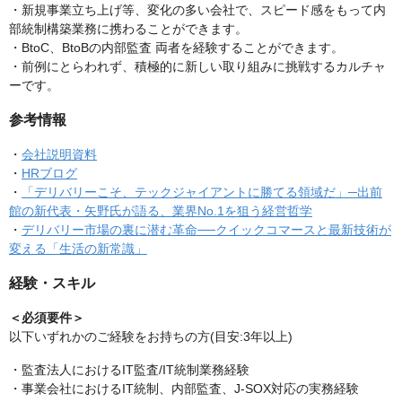
・新規事業立ち上げ等、変化の多い会社で、スピード感をもって内
部統制構築業務に携わることができます。
・BtoC、BtoBの内部監査 両者を経験することができます。
・前例にとらわれず、積極的に新しい取り組みに挑戦するカルチャ
ーです。
参考情報
・
会社説明資料
・
HRブログ
・
「デリバリーこそ、テックジャイアントに勝てる領域だ」─出前
館の新代表・矢野氏が語る、業界No.1を狙う経営哲学
・
デリバリー市場の裏に潜む革命──クイックコマースと最新技術が
変える「生活の新常識」
経験・スキル
＜必須要件＞
以下いずれかのご経験をお持ちの方(目安:3年以上)
・監査法人におけるIT監査/IT統制業務経験
・事業会社におけるIT統制、内部監査、J-SOX対応の実務経験