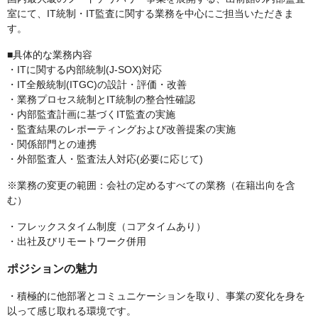
室にて、IT統制・IT監査に関する業務を中心にご担当いただきま
す。
■具体的な業務内容
・ITに関する内部統制(J-SOX)対応
・IT全般統制(ITGC)の設計・評価・改善
・業務プロセス統制とIT統制の整合性確認
・内部監査計画に基づくIT監査の実施
・監査結果のレポーティングおよび改善提案の実施
・関係部門との連携
・外部監査人・監査法人対応(必要に応じて)
※業務の変更の範囲：会社の定めるすべての業務（在籍出向を含
む）
・フレックスタイム制度（コアタイムあり）
・出社及びリモートワーク併用
ポジションの魅力
・積極的に他部署とコミュニケーションを取り、事業の変化を身を
以って感じ取れる環境です。