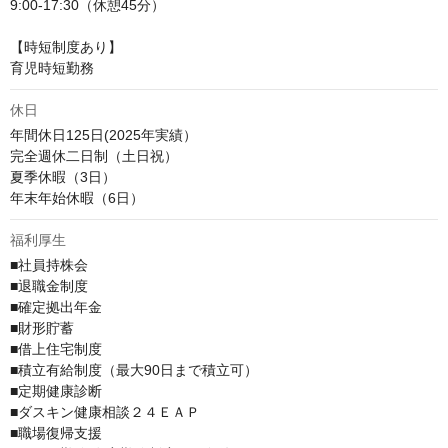
9:00-17:30（休憩45分）

【時短制度あり】

育児時短勤務
休日
年間休日125日(2025年実績）

完全週休二日制（土日祝）

夏季休暇（3日）

年末年始休暇（6日）
福利厚生
■社員持株会

■退職金制度

■確定拠出年金

■財形貯蓄

■借上住宅制度

■積立有給制度（最大90日まで積立可）

■定期健康診断

■ダスキン健康相談２４ＥＡＰ

■職場復帰支援
