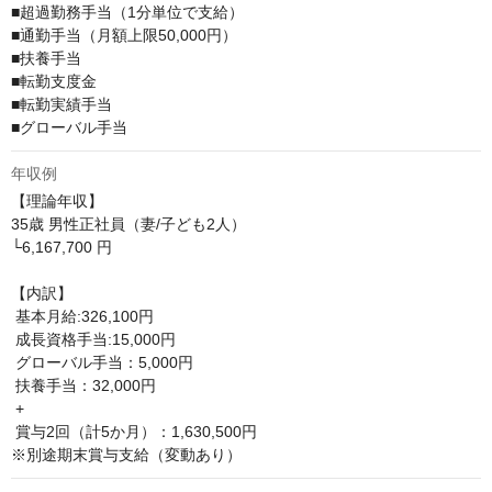
■超過勤務手当（1分単位で支給）

■通勤手当（月額上限50,000円）

■扶養手当

■転勤支度金

■転勤実績手当

■グローバル手当
年収例
【理論年収】

35歳 男性正社員（妻/子ども2人）

└6,167,700 円

【内訳】

 基本月給:326,100円

 成長資格手当:15,000円

 グローバル手当：5,000円

 扶養手当：32,000円

 +

 賞与2回（計5か月）：1,630,500円

※別途期末賞与支給（変動あり）