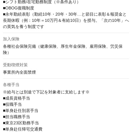
■シフト勤務/在宅勤務制度（※条件あり）

■OBOG復職制度

■永年勤続表彰（勤続10年・20年・30年…と節目に表彰＆報奨金と
長期休暇（例：10年＝10万円＆有給10日）を授与。「次の10年」へ
の英気を養う制度です
加入保険
各種社会保険完備（健康保険、厚生年金保険、雇用保険、労災保
険）
受動喫煙対策
事業所内全面禁煙
各種手当
※給与とは別途で下記を対象者に支給します※

■成長資格手当

■役職手当

■単身赴任別居手当

■担当職務手当

■東京23区勤務手当

■単身赴任帰宅交通費
