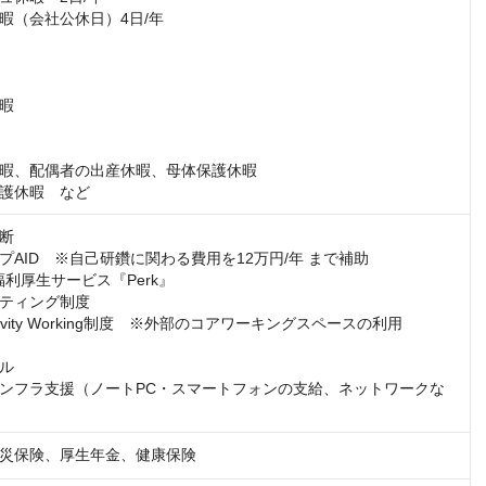
暇（会社公休日）4日/年

暇

暇、配偶者の出産休暇、母体保護休暇

護休暇　など
断

AID　※自己研鑽に関わる費用を12万円/年 まで補助

y 福利厚生サービス『Perk』

ティング制度

ctivity Working制度　※外部のコアワーキングスペースの利用

ル

ンフラ支援（ノートPC・スマートフォンの支給、ネットワークな
災保険、厚生年金、健康保険