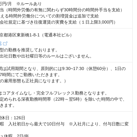
万円/月　※ルールあり

当（時間外労働の有無に関わらず30時間分の時間外手当を支給）

超える時間外労働分についての割増賃金は追加で支給

会社規定に基づき往復運賃の実費を支給（１日上限3,000円）
1 東京都港区東新橋1-8-1（電通本社ビル）
認
型の勤務を推奨しております。

出社日数や出社曜日等のルールはございません。
は試用期間となり、原則的には9:30~17:30（休憩60分）、1日の
7時間にてご勤務いただきます。

の雇用形態も正社員になります。）

はコアタイムなし・完全フルフレックス勤務となります。

定められる深夜勤務時間帯（22時～翌5時）を除いた時間の中で、
きます。
休日：126日

暇　入社初日から最大で10日付与　※入社月により、付与日数に変
休暇　2日/年
