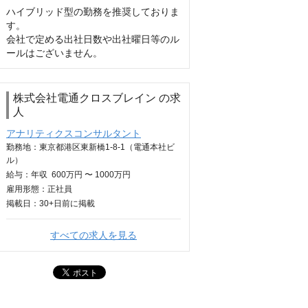
ハイブリッド型の勤務を推奨しておりま
す。

会社で定める出社日数や出社曜日等のル
ールはございません。
株式会社電通クロスブレイン の求
人
アナリティクスコンサルタント
勤務地：東京都港区東新橋1-8-1（電通本社ビ
ル）
給与：
年収
600万円 〜 1000万円
雇用形態：正社員
掲載日：
30+日
前に掲載
すべての求人を見る