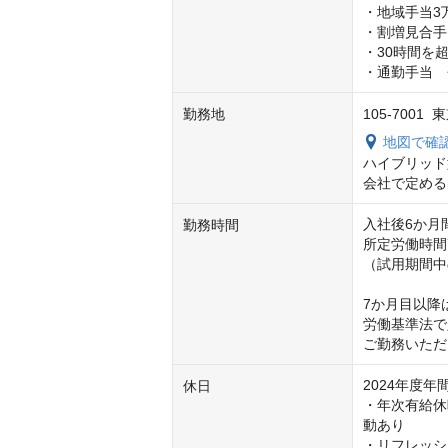
・地域手当3
・割増見合手
・30時間を
・通勤手当　
勤務地
105-700
地図で確
ハイブリッド
会社で定める
入社後6か月間
勤務時間
所定労働時間
（試用期間中
7か月目以降
労働基準法で
ご勤務いただ
2024年度年間
休日
・年次有給休
動あり

・リフレッシュ