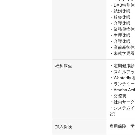
・DXB特別休
・結婚休暇

・服喪休暇

・介護休暇

・業務傷病休
・生理休暇

・介護休暇

・産前産後休
・未就学児看
・定期健康診
福利厚生
・スキルアップ
・Wantedl
・ランチミー
・Ameba A
・交際費

・社内サーク
・システムイ
ど）
雇用保険、労
加入保険