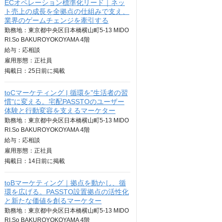
ECオペレーション標準化リード｜ネッ
ト売上の成長を全拠点の仕組みで支え、
業界のゲームチェンジを牽引する
勤務地：東京都中央区日本橋横山町5-13 MIDO
RI.So BAKUROYOKOYAMA 4階
給与：
応相談
雇用形態：正社員
掲載日：
25日
前に掲載
toCマーケティング | 循環を"生活者の習
慣"に変える。宅配PASSTOのユーザー
体験と行動変容を支えるマーケター
勤務地：東京都中央区日本橋横山町5-13 MIDO
RI.So BAKUROYOKOYAMA 4階
給与：
応相談
雇用形態：正社員
掲載日：
14日
前に掲載
toBマーケティング｜拠点を動かし、循
環を広げる。PASSTO設置拠点の活性化
と新たな価値を創るマーケター
勤務地：東京都中央区日本橋横山町5-13 MIDO
RI.So BAKUROYOKOYAMA 4階