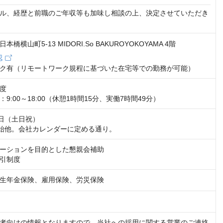
ル、経歴と前職のご年収等も加味し相談の上、決定させていただき
橋横山町5-13 MIDORI.So BAKUROYOKOYAMA 4階
認
ク有（リモートワーク規程に基づいた在宅等での勤務が可能）
度

9:00～18:00（休憩1時間15分、実働7時間49分）
日（土日祝）

始他。会社カレンダーに定める通り。
ーションを目的とした懇親会補助

引制度
生年金保険、雇用保険、労災保険
者向けの情報となりますので、当社への採用に関する営業のご連絡