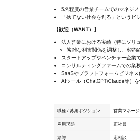
5名程度の営業チームでのマネジ
「捨てない社会を創る」というビ
【歓迎（WANT）】
法人営業における実績（特にソリ
複雑な利害関係を調整し、契約
スタートアップやベンチャー企業
コンサルティングファームでの業務
SaaSやプラットフォームビジネ
AIツール（ChatGPT/Clau
職種 / 募集ポジション
営業マネージ
雇用形態
正社員
給与
応相談