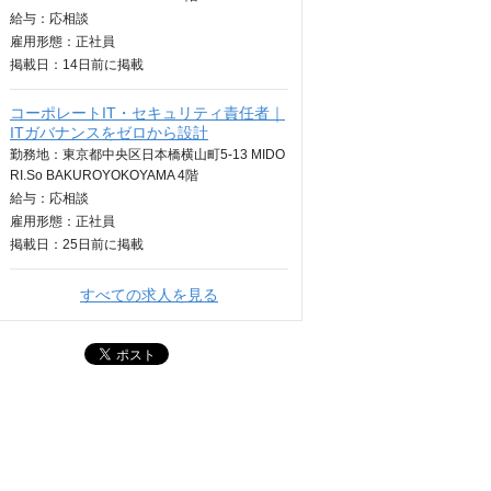
給与：
応相談
雇用形態：正社員
掲載日：
14日
前に掲載
コーポレートIT・セキュリティ責任者｜
ITガバナンスをゼロから設計
勤務地：東京都中央区日本橋横山町5-13 MIDO
RI.So BAKUROYOKOYAMA 4階
給与：
応相談
雇用形態：正社員
掲載日：
25日
前に掲載
すべての求人を見る