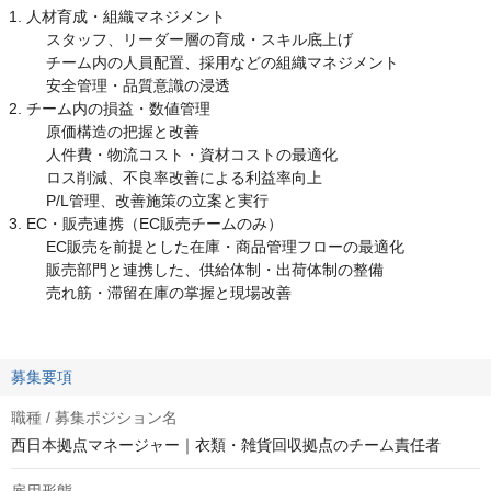
人材育成・組織マネジメント
スタッフ、リーダー層の育成・スキル底上げ
チーム内の人員配置、採用などの組織マネジメント
安全管理・品質意識の浸透
チーム内の損益・数値管理
原価構造の把握と改善
人件費・物流コスト・資材コストの最適化
ロス削減、不良率改善による利益率向上
P/L管理、改善施策の立案と実行
EC・販売連携（EC販売チームのみ）
EC販売を前提とした在庫・商品管理フローの最適化
販売部門と連携した、供給体制・出荷体制の整備
売れ筋・滞留在庫の掌握と現場改善
募集要項
職種 / 募集ポジション名
西日本拠点マネージャー｜衣類・雑貨回収拠点のチーム責任者