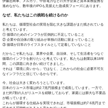
伊藤忠商事、メルカリ、中部電力などの大手企業と資本業務提携を
進めながら、数年後のIPOも見据えた急成長フェーズにあります。
なぜ、私たちはこの挑戦を続けるのか
私たちは、循環型社会の実現を阻む大きな課題がまだ残されている
と考えています。
① 循環のためのインフラが圧倒的に不足していること
② 企業や自治体の取り組みが単独の活動に留まっていること
③ 循環が日常のライフスタイルとして定着していないこと
だからこそ私たちは、業界や企業、自治体、そして生活者をつなぐ
循環のインフラを創りたいと考えています。私たちは創業以来18年
間、この課題に向き合い続けてきました。
それは「環境に良いから」ではなく、これからの社会に必要不可欠
なインフラだと信じているからです。
今、社会は大きく変わろうとしています。
日本のリユース市場は約2.7兆円規模まで成長しています。一方で、
まだ約7割の人がリユースを経験しておらず、家庭には膨大な不要品
が眠っています。
これらが循環する仕組みを実現できれば、市場規模は約7.6兆円まで