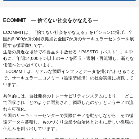
ECOMMIT — 捨てない社会をかなえる —
ECOMMITは、「捨てない社会をかなえる」をビジョンに掲げ、全
国約6,000か所の回収拠点と全国7か所のサーキュラーセンターを展
開する循環商社です。
生活の身近な場所で不要品を手放せる「PASSTO（パスト）」を中
心に、年間14,000トン以上のモノを回収・選別・再流通し、新たな
価値へとつなげています。
ECOMMITは、リアルな循環インフラとデータを掛け合わせること
で、サーキュラーエコノミー（循環型経済）の社会実装に挑戦して
います。
具体的には、自社開発のトレーサビリティシステムにより、「どこ
で回収され、どのように選別され、循環したのか」というモノの流
れを可視化。
全国のサーキュラーセンターで実際にモノを動かしながら、その循
環データを蓄積し、ものづくり企業や自治体とともに新しい循環の
仕組みを創り出しています。