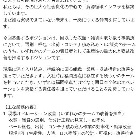
拡大する可能性があるとも言われています。
私たちは、その巨大な社会変化の中心で、資源循環インフラを構築
しています。
まだ誰も実現できていない未来を、一緒につくる仲間を探していま
す。
今回募集するポジションは、回収した衣類・雑貨を取り扱う事業所
において、選別・梱包・出荷・コンテナ積み込み・EC販売のチーム
のうち、いずれかのチームの責任者として生産性の最大化と収益改
善を推進するポジションです。
現場に深く入り込み、持続的に回る組織・業務・収益構造の改善を
担っていただきます。入社時は福岡拠点に存在する幾つかのチーム
を担当いただき、いずれは福岡拠点だけでなく西日本全体のオペレ
ーションを統括する責任者を担っていただけることを期待しており
ます。
【主な業務内容】
1. 現場オペレーション改善（いずれかのチームの改善を担当）
衣類・雑貨の選別、仕分け工程の見直し・効率化
ベール梱包、出荷、コンテナ積み込み作業の効率化・動線改善
現場KPI（生産性、人時、ロス率等）の設計・可視化・改善推進