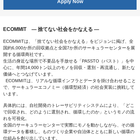
Apply Now
ECOMMIT — 捨てない社会をかなえる —
ECOMMITは、「捨てない社会をかなえる」をビジョンに掲げ、全
国約6,000か所の回収拠点と全国7か所のサーキュラーセンターを展
開する循環商社です。
生活の身近な場所で不要品を手放せる「PASSTO（パスト）」を中
心に、年間14,000トン以上のモノを回収・選別・再流通し、新たな
価値へとつなげています。
ECOMMITは、リアルな循環インフラとデータを掛け合わせること
で、サーキュラーエコノミー（循環型経済）の社会実装に挑戦して
います。
具体的には、自社開発のトレーサビリティシステムにより、「どこ
で回収され、どのように選別され、循環したのか」というモノの流
れを可視化。
全国のサーキュラーセンターで実際にモノを動かしながら、その循
環データを蓄積し、ものづくり企業や自治体とともに新しい循環の
仕組みを創り出しています。