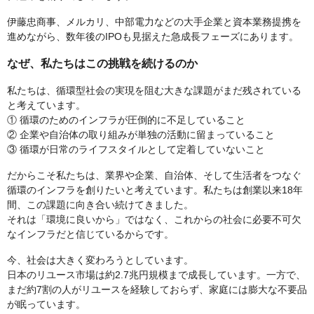
伊藤忠商事、メルカリ、中部電力などの大手企業と資本業務提携を
進めながら、数年後のIPOも見据えた急成長フェーズにあります。
なぜ、私たちはこの挑戦を続けるのか
私たちは、循環型社会の実現を阻む大きな課題がまだ残されている
と考えています。
① 循環のためのインフラが圧倒的に不足していること
② 企業や自治体の取り組みが単独の活動に留まっていること
③ 循環が日常のライフスタイルとして定着していないこと
だからこそ私たちは、業界や企業、自治体、そして生活者をつなぐ
循環のインフラを創りたいと考えています。私たちは創業以来18年
間、この課題に向き合い続けてきました。
それは「環境に良いから」ではなく、これからの社会に必要不可欠
なインフラだと信じているからです。
今、社会は大きく変わろうとしています。
日本のリユース市場は約2.7兆円規模まで成長しています。一方で、
まだ約7割の人がリユースを経験しておらず、家庭には膨大な不要品
が眠っています。