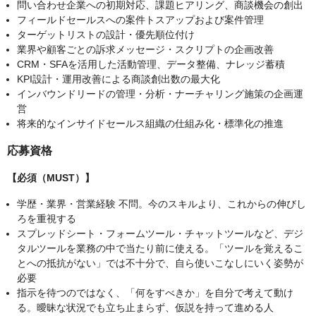
問い合わせ企業への初期対応、課題ヒアリング、商談機会の創出
フィールドセールスへの案件トスアップおよび案件管理
ターゲットリストの設計・優先順位付け
業界や顧客ごとの訴求メッセージ・スクリプトの企画改善
CRM・SFAを活用した活動管理、データ整備、ナレッジ蓄積
KPI設計・運用改善による商談創出数の最大化
インバウンドリードの管理・分析・ナーチャリング施策の企画運
営
将来的なインサイドセールス組織の仕組み化・標準化の推進
応募資格
【必須（MUST）】
学歴・業界・営業経験 不問。今のスキルより、これからの伸びし
ろを重視する
スプレッドシート・フォームツール・チャットツールなど、デジ
タルツールを業務の中で当たり前に使える。「ツールを覚えるこ
とへの抵抗がない」では不十分で、自ら使いこなしにいく姿勢が
必要
指示を待つのではなく、「何をすべきか」を自分で考えて動け
る。曖昧な状況でも立ち止まらず、仮説を持って進める人