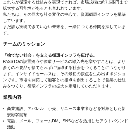
これらが循環する仕組みを実現できれば、市場規模は約7.6兆円まで
拡大する可能性があるとも言われています。
私たちは、その巨大な社会変化の中心で、資源循環インフラを構築
しています。
まだ誰も実現できていない未来を、一緒につくる仲間を探していま
す。
チームのミッション
「捨てない社会」を支える循環インフラを広げる。
PASSTOの設置拠点や循環サービスの導入先を増やすことは、より
多くの不要品が捨てられずに循環する社会をつくることにつながり
ます。インサイドセールスは、その最初の接点を生み出すポジショ
ンです。市場を開拓して顧客との接点を創出することで営業の仕組
みをつくり、循環インフラの拡大を牽引していただきます。
業務内容
商業施設、アパレル、小売、リユース事業者などを対象とした新
規顧客開拓
電話、メール、フォームDM、SNSなどを活用したアウトバウンド
活動