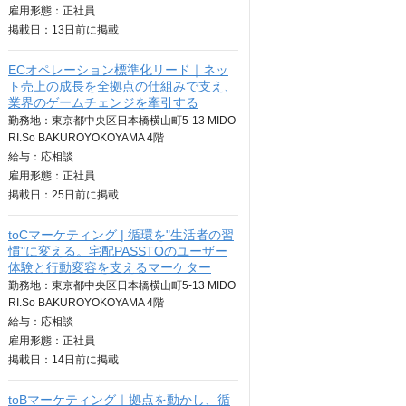
雇用形態：正社員
掲載日：
13日
前に掲載
ECオペレーション標準化リード｜ネッ
ト売上の成長を全拠点の仕組みで支え、
業界のゲームチェンジを牽引する
勤務地：東京都中央区日本橋横山町5-13 MIDO
RI.So BAKUROYOKOYAMA 4階
給与：
応相談
雇用形態：正社員
掲載日：
25日
前に掲載
toCマーケティング | 循環を"生活者の習
慣"に変える。宅配PASSTOのユーザー
体験と行動変容を支えるマーケター
勤務地：東京都中央区日本橋横山町5-13 MIDO
RI.So BAKUROYOKOYAMA 4階
給与：
応相談
雇用形態：正社員
掲載日：
14日
前に掲載
toBマーケティング｜拠点を動かし、循