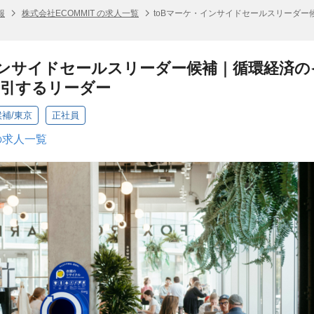
報
株式会社ECOMMIT の求人一覧
toBマーケ・インサイドセールスリーダ
インサイドセールスリーダー候補｜循環経済
牽引するリーダー
候補/東京
正社員
 の求人一覧