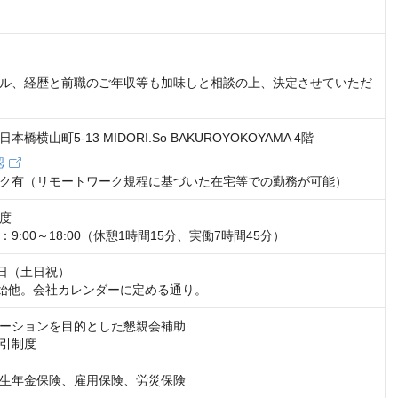
ル、経歴と前職のご年収等も加味しと相談の上、決定させていただ
橋横山町5-13 MIDORI.So BAKUROYOKOYAMA 4階
認
ク有（リモートワーク規程に基づいた在宅等での勤務が可能）
度

9:00～18:00（休憩1時間15分、実働7時間45分）
日（土日祝）

始他。会社カレンダーに定める通り。
ーションを目的とした懇親会補助

引制度
生年金保険、雇用保険、労災保険