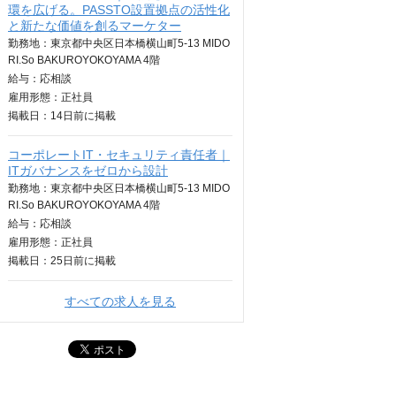
環を広げる。PASSTO設置拠点の活性化
と新たな価値を創るマーケター
勤務地：東京都中央区日本橋横山町5-13 MIDO
RI.So BAKUROYOKOYAMA 4階
給与：
応相談
雇用形態：正社員
掲載日：
14日
前に掲載
コーポレートIT・セキュリティ責任者｜
ITガバナンスをゼロから設計
勤務地：東京都中央区日本橋横山町5-13 MIDO
RI.So BAKUROYOKOYAMA 4階
給与：
応相談
雇用形態：正社員
掲載日：
25日
前に掲載
すべての求人を見る