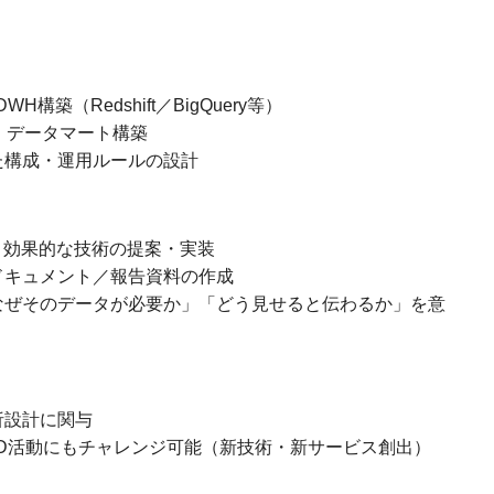
構築（Redshift／BigQuery等）
形・データマート構築
た構成・運用ルールの設計
り効果的な技術の提案・実装
ドキュメント／報告資料の作成
なぜそのデータが必要か」「どう見せると伝わるか」を意
析設計に関与
&D活動にもチャレンジ可能（新技術・新サービス創出）