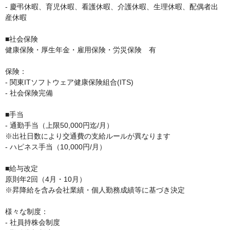
- 慶弔休暇、育児休暇、看護休暇、介護休暇、生理休暇、配偶者出
産休暇

■社会保険

健康保険・厚生年金・雇用保険・労災保険　有

保険：

- 関東ITソフトウェア健康保険組合(ITS)

- 社会保険完備

■手当

- 通勤手当（上限50,000円迄/月）

※出社日数により交通費の支給ルールが異なります

- ハピネス手当（10,000円/月）

■給与改定

原則年2回（4月・10月）

※昇降給を含み会社業績・個人勤務成績等に基づき決定

様々な制度：

- 社員持株会制度
