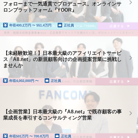
フォローまで一気通貫でプロデュース。オンラインサ
ロンプラットフォーム『YOOR』
年収
400.2万円 〜 551.4万円
正社員
【未経験歓迎！】日本最大級のアフィリエイトサービ
ス「A8.net」の新規顧客向けの企画提案営業に挑戦し
ませんか
年収
4,002,000円 〜
正社員
【企画営業】日本最大級の『A8.net』で既存顧客の事
業成長を牽引するコンサルティング営業
年収
501万円 〜 700.8万円
正社員