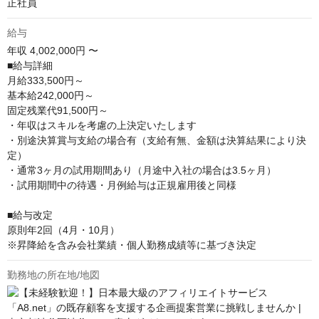
正社員
給与
年収
4,002,000円 〜
■給与詳細

月給333,500円～

基本給242,000円～

固定残業代91,500円～

・年収はスキルを考慮の上決定いたします

・別途決算賞与支給の場合有（支給有無、金額は決算結果により決
定）

・通常3ヶ月の試用期間あり（月途中入社の場合は3.5ヶ月）

・試用期間中の待遇・月例給与は正規雇用後と同様

■給与改定

原則年2回（4月・10月）

※昇降給を含み会社業績・個人勤務成績等に基づき決定
勤務地の所在地/地図