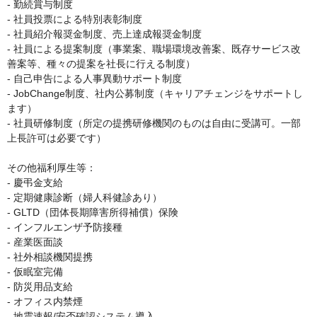
- 勤続賞与制度

- 社員投票による特別表彰制度

- 社員紹介報奨金制度、売上達成報奨金制度

- 社員による提案制度（事業案、職場環境改善案、既存サービス改
善案等、種々の提案を社長に行える制度）

- 自己申告による人事異動サポート制度

- JobChange制度、社内公募制度（キャリアチェンジをサポートし
ます）

- 社員研修制度（所定の提携研修機関のものは自由に受講可。一部
上長許可は必要です）

その他福利厚生等：

- 慶弔金支給

- 定期健康診断（婦人科健診あり）

- GLTD（団体長期障害所得補償）保険

- インフルエンザ予防接種

- 産業医面談

- 社外相談機関提携

- 仮眠室完備

- 防災用品支給

- オフィス内禁煙

- 地震速報/安否確認システム導入
