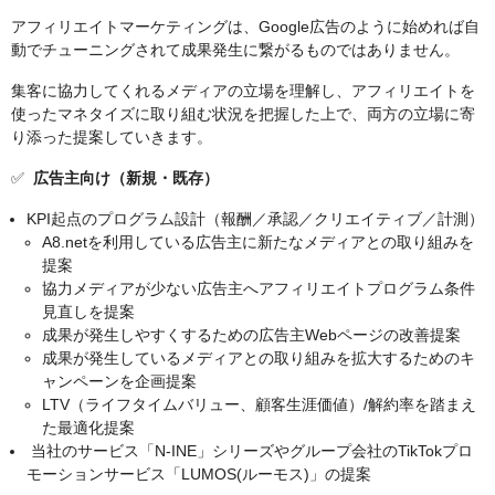
アフィリエイトマーケティングは、Google広告のように始めれば自
動でチューニングされて成果発生に繋がるものではありません。
集客に協力してくれるメディアの立場を理解し、アフィリエイトを
使ったマネタイズに取り組む状況を把握した上で、両方の立場に寄
り添った提案していきます。
✅
広告主向け（新規・既存）
KPI起点のプログラム設計（報酬／承認／クリエイティブ／計測）
A8.netを利用している広告主に新たなメディアとの取り組みを
提案
協力メディアが少ない広告主へアフィリエイトプログラム条件
見直しを提案
成果が発生しやすくするための広告主Webページの改善提案
成果が発生しているメディアとの取り組みを拡大するためのキ
ャンペーンを企画提案
LTV（ライフタイムバリュー、顧客生涯価値）/解約率を踏まえ
た最適化提案
当社のサービス「N-INE」シリーズやグループ会社のTikTokプロ
モーションサービス「LUMOS(ルーモス)」の提案