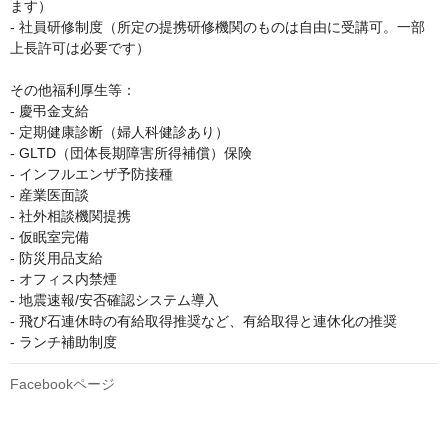
ます）

- 社員研修制度（所定の提携研修機関のものは自由に受講可。一部
上長許可は必要です）

その他福利厚生等：

- 慶弔金支給

- 定期健康診断（婦人科健診あり）

- GLTD（団体長期障害所得補償）保険

- インフルエンザ予防接種

- 産業医面談

- 社外相談機関提携

- 仮眠室完備

- 防災用品支給

- オフィス内禁煙

- 地震速報/安否確認システム導入

- 飛び石連休時の有給取得推奨など、有給取得と連休化の推奨

- ランチ補助制度
Facebookページ