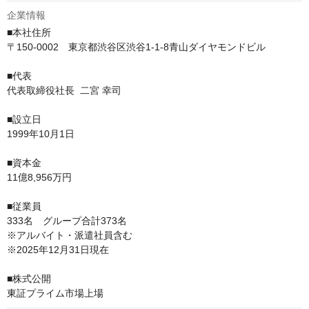
企業情報
■本社住所

〒150-0002　東京都渋谷区渋谷1-1-8青山ダイヤモンドビル

■代表

代表取締役社長  二宮 幸司

■設立日

1999年10月1日

■資本金

11億8,956万円

■従業員

333名　グループ合計373名

※アルバイト・派遣社員含む

※2025年12月31日現在

■株式公開
