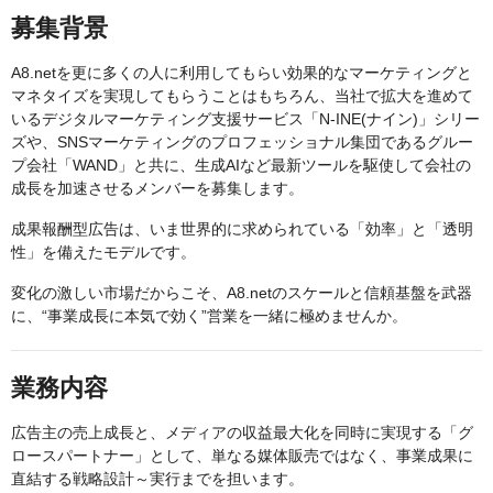
募集背景
A8.netを更に多くの人に利用してもらい効果的なマーケティングと
マネタイズを実現してもらうことはもちろん、当社で拡大を進めて
いるデジタルマーケティング支援サービス「N-INE(ナイン)」シリー
ズや、SNSマーケティングのプロフェッショナル集団であるグルー
プ会社「WAND」と共に、生成AIなど最新ツールを駆使して会社の
成長を加速させるメンバーを募集します。
成果報酬型広告は、いま世界的に求められている「効率」と「透明
性」を備えたモデルです。
変化の激しい市場だからこそ、A8.netのスケールと信頼基盤を武器
に、“事業成長に本気で効く”営業を一緒に極めませんか。
業務内容
広告主の売上成長と、メディアの収益最大化を同時に実現する「グ
ロースパートナー」として、単なる媒体販売ではなく、事業成果に
直結する戦略設計～実行までを担います。