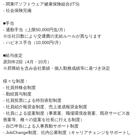
- 関東ITソフトウェア健康保険組合(ITS)

- 社会保険完備

■手当

- 通勤手当（上限50,000円迄/月）

※出社日数により交通費の支給ルールが異なります

- ハピネス手当（10,000円/月）

■給与改定

原則年2回（4月・10月）

※昇降給を含み会社業績・個人勤務成績等に基づき決定

様々な制度：

- 社員持株会制度

- 勤続賞与制度

- 社員投票による特別表彰制度

- 社員紹介報奨金制度、売上達成報奨金制度

- 社員による提案制度（事業案、職場環境改善案、既存サービス改
善案等、種々の提案を社長に行える制度）

- 自己申告による人事異動サポート制度

- JobChange制度、社内公募制度（キャリアチェンジをサポートし