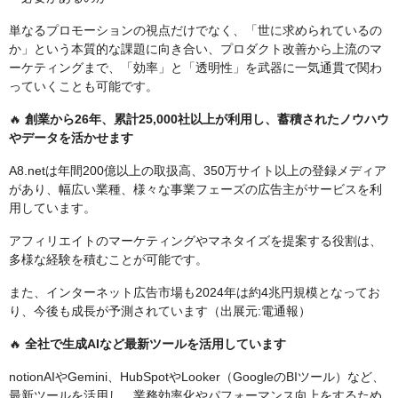
単なるプロモーションの視点だけでなく、「世に求められているの
か」という本質的な課題に向き合い、プロダクト改善から上流のマ
ーケティングまで、「効率」と「透明性」を武器に一気通貫で関わ
っていくことも可能です。
🔥
創業から26年、累計25,000社以上が利用し、蓄積されたノウハウ
やデータを活かせます
A8.netは年間200億以上の取扱高、350万サイト以上の登録メディア
があり、幅広い業種、様々な事業フェーズの広告主がサービスを利
用しています。
アフィリエイトのマーケティングやマネタイズを提案する役割は、
多様な経験を積むことが可能です。
また、インターネット広告市場も2024年は約4兆円規模となってお
り、今後も成長が予測されています（出展元:電通報）
🔥
全社で生成AIなど最新ツールを活用しています
notionAIやGemini、HubSpotやLooker（GoogleのBIツール）など、
最新ツールを活用し、業務効率化やパフォーマンス向上をするため