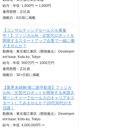
給与：
年収
1,000円 〜 1,600円
雇用形態：正社員
掲載日：
6日
前に掲載
【コンサルティングセールスを募集
中！】フィジカルAI・次世代ロボットを
開発するスタートアップ企業で一緒に働
きませんか？
勤務地：東京都江東区（開発拠点） Developm
ent base: Koto-ku, Tokyo
給与：
年収
500万円 〜 1000万円
雇用形態：正社員
掲載日：
30+日
前に掲載
【業界未経験/第二新卒歓迎】フィジカ
ルAI・次世代ロボットを開発する米国大
発ベンチャーでセールスのキャリアをス
タートしてみませんか？20代30代が大
活躍！
勤務地：東京都江東区（開発拠点） Developm
ent base: Koto-ku, Tokyo
給与：
年収
4,000,000円 〜