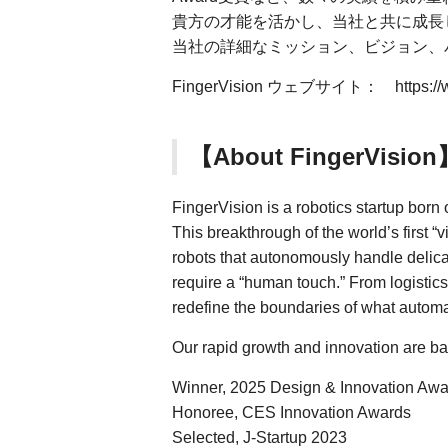
貴方の才能を活かし、当社と共に成長
当社の詳細なミッション、ビジョン、
FingerVision ウェブサイト： https://www.
【About FingerVision
FingerVision is a robotics startup born
This breakthrough of the world’s first “
robots that autonomously handle delic
require a “human touch.” From logistic
redefine the boundaries of what autom
Our rapid growth and innovation are ba
Winner, 2025 Design & Innovation Awa
Honoree, CES Innovation Awards
Selected, J-Startup 2023