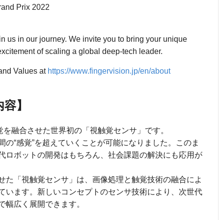
rand Prix 2022
oin us in our journey. We invite you to bring your unique
excitement of scaling a global deep-tech leader.
 and Values at
https://www.fingervision.jp/en/about
術内容】
覚と触覚を融合させた世界初の「視触覚センサ」です。
間の“感覚”を超えていくことが可能になりました。このま
代ロボットの開発はもちろん、社会課題の解決にも応用が
せた「視触覚センサ」は、画像処理と触覚技術の融合によ
ています。新しいコンセプトのセンサ技術により、次世代
で幅広く展開できます。