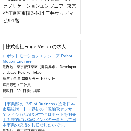
株式会社FingerVision の求人
ロボットモーションエンジニア Robot
Motion Engineer
勤務地：東京都江東区（開発拠点） Developm
ent base: Koto-ku, Tokyo
給与：
年収
800万円 〜 1600万円
雇用形態：正社員
掲載日：
30+日
前に掲載
【事業部長（VP of Business / 次期日本
市場統括）】世界初の「視触覚センサ」
でフィジカルAI＆次世代ロボットを開発
｜将来的にはCxOメンバの一員として日
本事業の統括をお任せしたいです。
勤務地：東京都江東区東陽