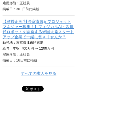
雇用形態：正社員
掲載日：
30+日
前に掲載
【経営企画(社長室直属)/ プロジェクト
マネジャー募集！】フィジカルAI・次世
代ロボットを開発する米国大発スタート
アップ企業で一緒に働きませんか？
勤務地：東京都江東区東陽
給与：
年収
700万円 〜 1200万円
雇用形態：正社員
掲載日：
16日
前に掲載
すべての求人を見る