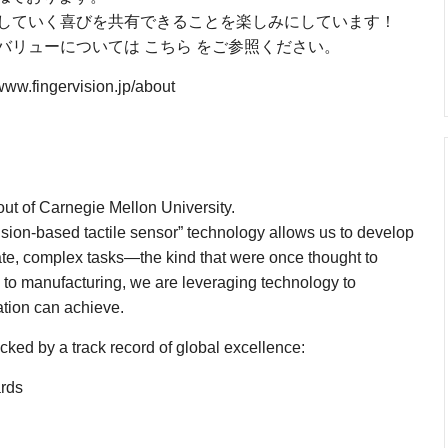
していく喜びを共有できることを楽しみにしています！
バリューについては こちら をご参照ください。
fingervision.jp/about
】
 out of Carnegie Mellon University.
vision-based tactile sensor” technology allows us to develop
ate, complex tasks—the kind that were once thought to
s to manufacturing, we are leveraging technology to
ation can achieve.
cked by a track record of global excellence:
rds