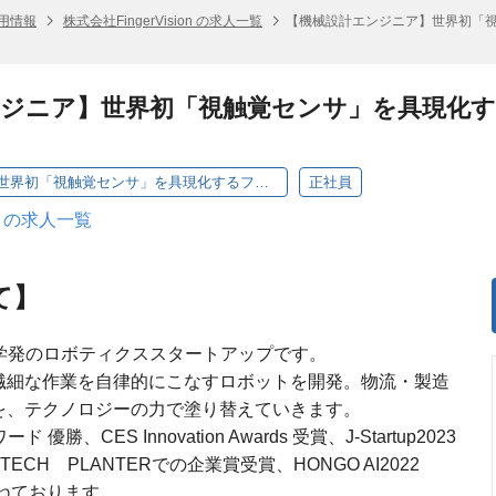
 採用情報
株式会社FingerVision の求人一覧
【機械設計エンジニア】世界初「
ンジニア】世界初「視触覚センサ」を具現化
【機械設計エンジニア】世界初「視触覚センサ」を具現化するファブリケーションエンジニア
正社員
on の求人一覧
いて】
ロン大学発のロボティクススタートアップです。
、繊細な作業を自律的にこなすロボットを開発。物流・製造
”を、テクノロジーの力で塗り替えていきます。
勝、CES Innovation Awards 受賞、J-Startup2023
CH PLANTERでの企業賞受賞、HONGO AI2022
重ねております。