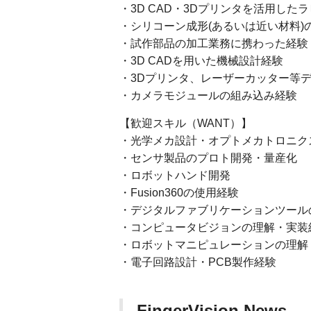
・3D CAD・3Dプリンタを活用した
・シリコーン成形(あるいは近い材料
・試作部品の加工業務に携わった経験
・3D CADを用いた機械設計経験
・3Dプリンタ、レーザーカッター等
・カメラモジュールの組み込み経験
【歓迎スキル（WANT）】
・光学メカ設計・オプトメカトロニク
・センサ製品のプロト開発・量産化
・ロボットハンド開発
・Fusion360の使用経験
・デジタルファブリケーションツール
・コンピュータビジョンの理解・実装
・ロボットマニピュレーションの理解
・電子回路設計・PCB製作経験
-FingerVision News-