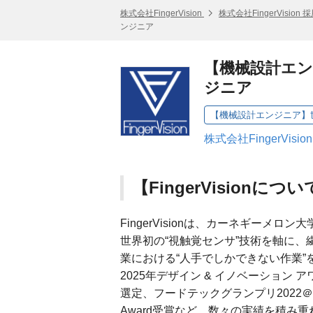
株式会社FingerVision
株式会社FingerVision
ンジニア
【機械設計エ
ジニア
株式会社FingerVisi
【FingerVisionにつ
FingerVisionは、カーネギーメ
世界初の“視触覚センサ”技術を軸に
業における“人手でしかできない作業
2025年デザイン & イノベーション アワード 優
選定、フードテックグランプリ2022＠TE
Award受賞など、数々の実績を積み