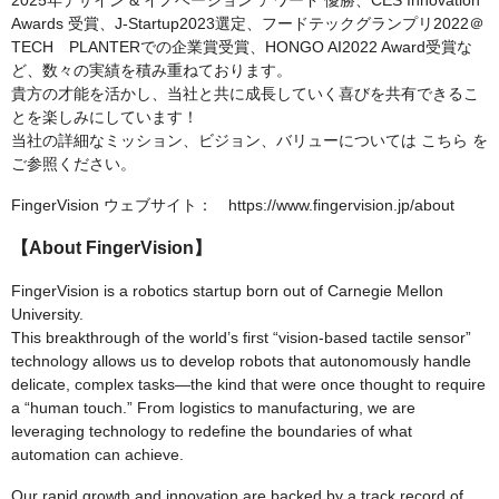
2025年デザイン & イノベーション アワード 優勝、CES Innovation
Awards 受賞、J-Startup2023選定、フードテックグランプリ2022＠
TECH PLANTERでの企業賞受賞、HONGO AI2022 Award受賞な
ど、数々の実績を積み重ねております。
貴方の才能を活かし、当社と共に成長していく喜びを共有できるこ
とを楽しみにしています！
当社の詳細なミッション、ビジョン、バリューについては こちら を
ご参照ください。
FingerVision ウェブサイト： https://www.fingervision.jp/about
【About FingerVision】
FingerVision is a robotics startup born out of Carnegie Mellon
University.
This breakthrough of the world’s first “vision-based tactile sensor”
technology allows us to develop robots that autonomously handle
delicate, complex tasks—the kind that were once thought to require
a “human touch.” From logistics to manufacturing, we are
leveraging technology to redefine the boundaries of what
automation can achieve.
Our rapid growth and innovation are backed by a track record of