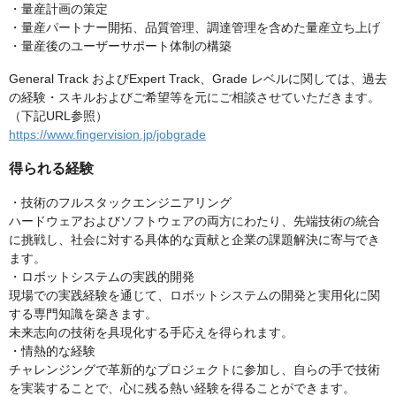
・量産計画の策定
・量産パートナー開拓、品質管理、調達管理を含めた量産立ち上げ
・量産後のユーザーサポート体制の構築
General Track およびExpert Track、Grade レベルに関しては、過去
の経験・スキルおよびご希望等を元にご相談させていただきます。
（下記URL参照）
https://www.fingervision.jp/jobgrade
得られる経験
・技術のフルスタックエンジニアリング
ハードウェアおよびソフトウェアの両方にわたり、先端技術の統合
に挑戦し、社会に対する具体的な貢献と企業の課題解決に寄与でき
ます。
・ロボットシステムの実践的開発
現場での実践経験を通じて、ロボットシステムの開発と実用化に関
する専門知識を築きます。
未来志向の技術を具現化する手応えを得られます。
・情熱的な経験
チャレンジングで革新的なプロジェクトに参加し、自らの手で技術
を実装することで、心に残る熱い経験を得ることができます。