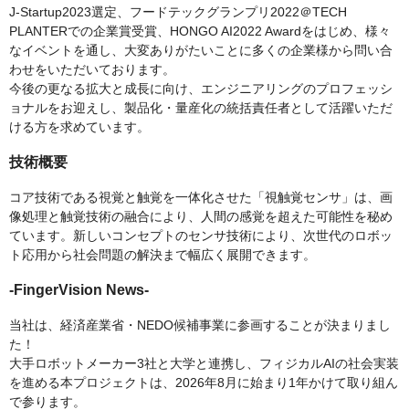
J-Startup2023選定、フードテックグランプリ2022＠TECH
PLANTERでの企業賞受賞、HONGO AI2022 Awardをはじめ、様々
なイベントを通し、大変ありがたいことに多くの企業様から問い合
わせをいただいております。
今後の更なる拡大と成長に向け、エンジニアリングのプロフェッシ
ョナルをお迎えし、製品化・量産化の統括責任者として活躍いただ
ける方を求めています。
技術概要
コア技術である視覚と触覚を一体化させた「視触覚センサ」は、画
像処理と触覚技術の融合により、人間の感覚を超えた可能性を秘め
ています。新しいコンセプトのセンサ技術により、次世代のロボッ
ト応用から社会問題の解決まで幅広く展開できます。
-FingerVision News-
当社は、経済産業省・NEDO候補事業に参画することが決まりまし
た！
大手ロボットメーカー3社と大学と連携し、フィジカルAIの社会実装
を進める本プロジェクトは、2026年8月に始まり1年かけて取り組ん
で参ります。