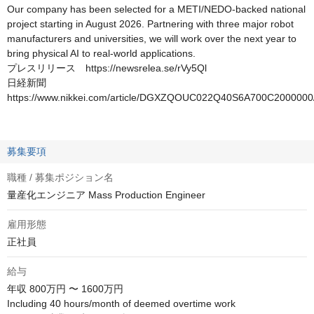
Our company has been selected for a METI/NEDO-backed national
project starting in August 2026. Partnering with three major robot
manufacturers and universities, we will work over the next year to
bring physical AI to real-world applications.
プレスリリース https://newsrelea.se/rVy5Ql
日経新聞
https://www.nikkei.com/article/DGXZQOUC022Q40S6A700C2000000
募集要項
職種 / 募集ポジション名
量産化エンジニア Mass Production Engineer
雇用形態
正社員
給与
年収
800万円 〜 1600万円
Including 40 hours/month of deemed overtime work
