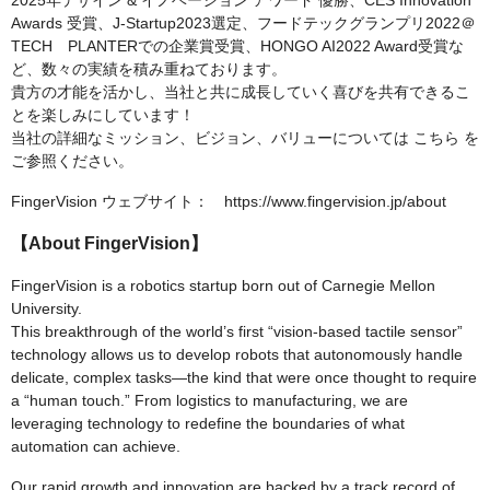
2025年デザイン & イノベーション アワード 優勝、CES Innovation
Awards 受賞、J-Startup2023選定、フードテックグランプリ2022＠
TECH PLANTERでの企業賞受賞、HONGO AI2022 Award受賞な
ど、数々の実績を積み重ねております。
貴方の才能を活かし、当社と共に成長していく喜びを共有できるこ
とを楽しみにしています！
当社の詳細なミッション、ビジョン、バリューについては こちら を
ご参照ください。
FingerVision ウェブサイト： https://www.fingervision.jp/about
【About FingerVision】
FingerVision is a robotics startup born out of Carnegie Mellon
University.
This breakthrough of the world’s first “vision-based tactile sensor”
technology allows us to develop robots that autonomously handle
delicate, complex tasks—the kind that were once thought to require
a “human touch.” From logistics to manufacturing, we are
leveraging technology to redefine the boundaries of what
automation can achieve.
Our rapid growth and innovation are backed by a track record of