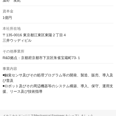
濃野　友紀
資本金
1億円
本社所在地
〒135-0016 東京都江東区東陽２丁目４

三井ウッディビル
その他事業所
R&D拠点：京都府京都市下京区朱雀宝蔵町73-１
事業内容
◾️触覚センサ及びその処理プログラム等の開発、製造、販売、導入及
び普及

◾️ロボット及びその周辺機器等のシステム構築、導入、保守、運用支
援、リース及び技術指導
メカニカルエンジニア/Mechanical Engineer をシェアしましょう