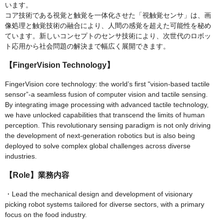
います。
コア技術である視覚と触覚を一体化させた「視触覚センサ」は、画
像処理と触覚技術の融合により、人間の感覚を超えた可能性を秘め
ています。新しいコンセプトのセンサ技術により、次世代のロボッ
ト応用から社会問題の解決まで幅広く展開できます。
【FingerVision Technology】
FingerVision core technology: the world’s first "vision-based tactile
sensor”-a seamless fusion of computer vision and tactile sensing.
By integrating image processing with advanced tactile technology,
we have unlocked capabilities that transcend the limits of human
perception. This revolutionary sensing paradigm is not only driving
the development of next-generation robotics but is also being
deployed to solve complex global challenges across diverse
industries.
【Role】業務内容
・Lead the mechanical design and development of visionary
picking robot systems tailored for diverse sectors, with a primary
focus on the food industry.