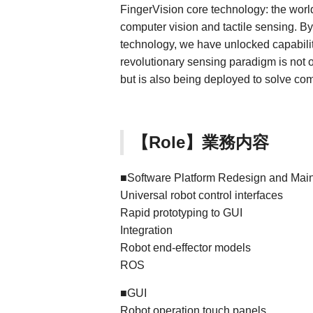
FingerVision core technology: the world’
computer vision and tactile sensing. B
technology, we have unlocked capabiliti
revolutionary sensing paradigm is not o
but is also being deployed to solve co
【Role】業務内容
■Software Platform Redesign and Mai
Universal robot control interfaces
Rapid prototyping to GUI
Integration
Robot end-effector models
ROS
■GUI
Robot operation touch panels