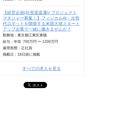
【経営企画(社長室直属)/ プロジェクト
マネジャー募集！】フィジカルAI・次世
代ロボットを開発する米国大発スタート
アップ企業で一緒に働きませんか？
勤務地：東京都江東区東陽
給与：
年収
700万円 〜 1200万円
雇用形態：正社員
掲載日：
18日
前に掲載
すべての求人を見る