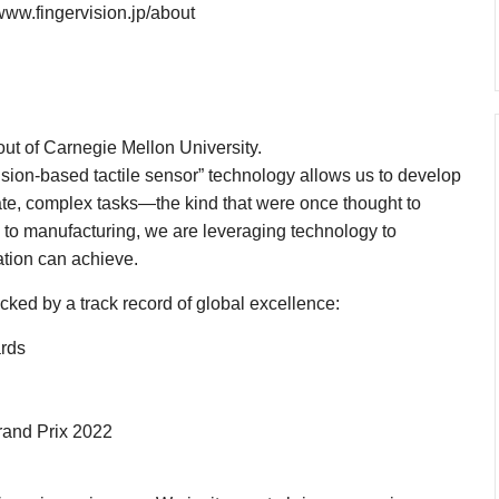
fingervision.jp/about
】
 out of Carnegie Mellon University.
vision-based tactile sensor” technology allows us to develop
ate, complex tasks—the kind that were once thought to
s to manufacturing, we are leveraging technology to
ation can achieve.
cked by a track record of global excellence:
rds
rand Prix 2022