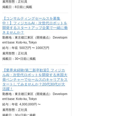
雇用形態：正社員
掲載日：
8日
前に掲載
【コンサルティングセールスを募集
中！】フィジカルAI・次世代ロボットを
開発するスタートアップ企業で一緒に働
きませんか？
勤務地：東京都江東区（開発拠点） Developm
ent base: Koto-ku, Tokyo
給与：
年収
500万円 〜 1000万円
雇用形態：正社員
掲載日：
30+日
前に掲載
【業界未経験/第二新卒歓迎】フィジカ
ルAI・次世代ロボットを開発する米国大
発ベンチャーでセールスのキャリアをス
タートしてみませんか？20代30代が大
活躍！
勤務地：東京都江東区（開発拠点） Developm
ent base: Koto-ku, Tokyo
給与：
年収
4,000,000円 〜
雇用形態：正社員
掲載日：
30+日
前に掲載