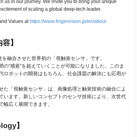
oin us in our journey. We invite you to bring your unique
excitement of scaling a global deep-tech leader.
 and Values at
https://www.fingervision.jp/en/about
術内容】
覚と触覚を融合させた世界初の「視触覚センサ」です。
間の“感覚”を超えていくことが可能になりました。このま
代ロボットの開発はもちろん、社会課題の解決にも応用が
せた「視触覚センサ」は、画像処理と触覚技術の融合によ
ています。新しいコンセプトのセンサ技術により、次世代
で幅広く展開できます。
ology】