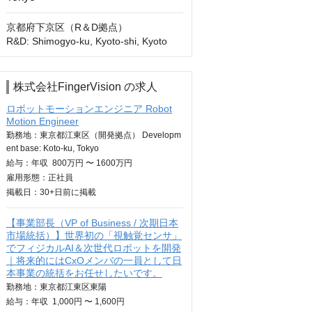
京都府下京区（R＆D拠点）

R&D: Shimogyo-ku, Kyoto-shi, Kyoto
株式会社FingerVision の求人
ロボットモーションエンジニア Robot
Motion Engineer
勤務地：東京都江東区（開発拠点） Developm
ent base: Koto-ku, Tokyo
給与：
年収
800万円 〜 1600万円
雇用形態：正社員
掲載日：
30+日
前に掲載
【事業部長（VP of Business / 次期日本
市場統括）】世界初の「視触覚センサ」
でフィジカルAI＆次世代ロボットを開発
｜将来的にはCxOメンバの一員として日
本事業の統括をお任せしたいです。
勤務地：東京都江東区東陽
給与：
年収
1,000円 〜 1,600円