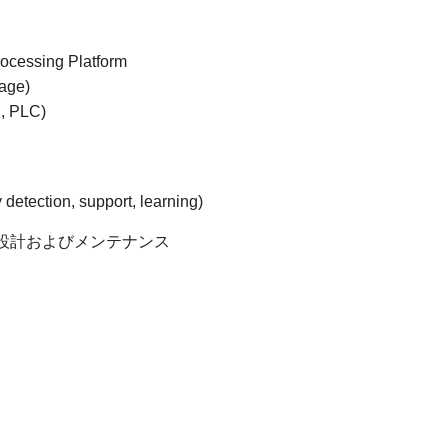
rocessing Platform
uage)
S, PLC)
 detection, support, learning)
再設計およびメンテナンス