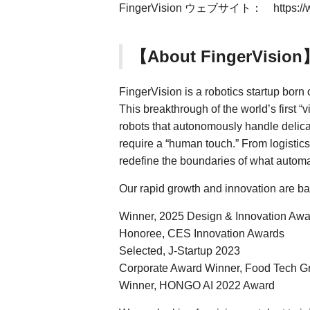
FingerVision ウェブサイト： https://www.
【About FingerVision
FingerVision is a robotics startup born
This breakthrough of the world’s first “
robots that autonomously handle delic
require a “human touch.” From logistic
redefine the boundaries of what autom
Our rapid growth and innovation are ba
Winner, 2025 Design & Innovation Awa
Honoree, CES Innovation Awards
Selected, J-Startup 2023
Corporate Award Winner, Food Tech G
Winner, HONGO AI 2022 Award