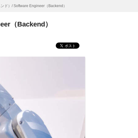
Software Engineer（Backend）
er（Backend）