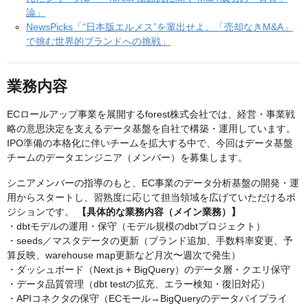
論」
NewsPicks「“日本版エルメス”を輩出せよ。「売却なきM&A」
で挑む世界的ブランドへの挑戦」
業務内容
ECロールアップ事業を展開するforest株式会社では、経営・事業戦
略の意思決定を支えるデータ基盤を自社で構築・運用しています。
IPO準備の本格化に伴いチームを拡大する中で、今回はデータ基盤
チームのデータエンジニア（メンバー）を募集します。
シニアメンバーの指導のもと、EC事業のデータ分析基盤の開発・運
用からスタートし、習熟度に応じて担当領域を広げていただけるポ
ジションです。
【具体的な業務内容（メイン業務）】
・dbtモデルの運用・保守（モデル規模のdbtプロジェクト）
・seeds／マスタデータの更新（ブランド追加、手数料率変更、予
算反映、warehouse map更新など月次〜週次で発生）
・ダッシュボード（Next.js + BigQuery）のデータ層・クエリ保守
・データ品質管理（dbt testの拡充、エラー検知・復旧対応）
・APIコネクタの保守（ECモール→BigQueryのデータパイプライ