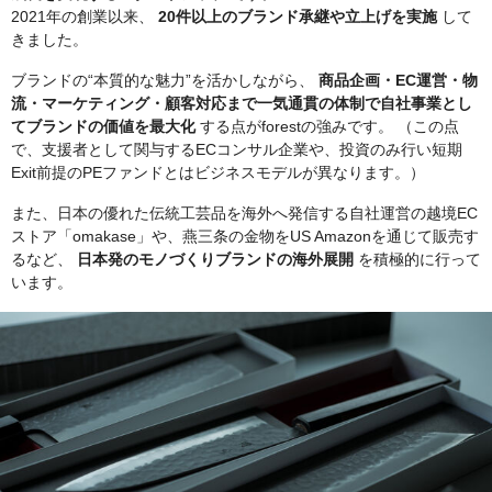
2021年の創業以来、
20件以上のブランド承継や立上げを実施
して
きました。
ブランドの“本質的な魅力”を活かしながら、
商品企画・EC運営・物
流・マーケティング・顧客対応まで一気通貫の体制で自社事業とし
てブランドの価値を最大化
する点がforestの強みです。 （この点
で、支援者として関与するECコンサル企業や、投資のみ行い短期
Exit前提のPEファンドとはビジネスモデルが異なります。）
また、日本の優れた伝統工芸品を海外へ発信する自社運営の越境EC
ストア「omakase」や、燕三条の金物をUS Amazonを通じて販売す
るなど、
日本発のモノづくりブランドの海外展開
を積極的に行って
います。