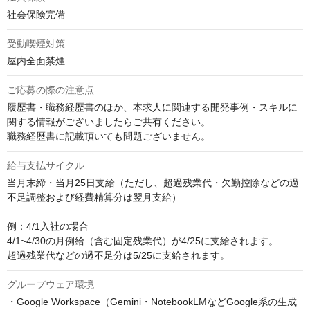
社会保険完備
受動喫煙対策
屋内全面禁煙
ご応募の際の注意点
履歴書・職務経歴書のほか、本求人に関連する開発事例・スキルに
関する情報がございましたらご共有ください。

職務経歴書に記載頂いても問題ございません。
給与支払サイクル
当月末締・当月25日支給（ただし、超過残業代・欠勤控除などの過
不足調整および経費精算分は翌月支給）

例：4/1入社の場合

4/1~4/30の月例給（含む固定残業代）が4/25に支給されます。

超過残業代などの過不足分は5/25に支給されます。
グループウェア環境
・Google Workspace（Gemini・NotebookLMなどGoogle系の生成