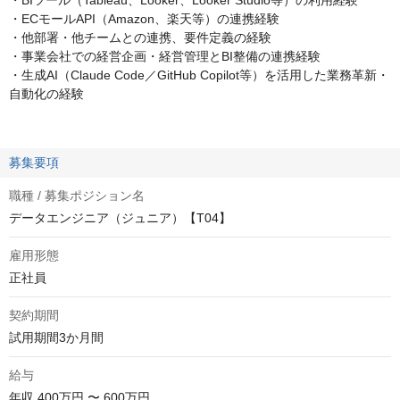
・BIツール（Tableau、Looker、Looker Studio等）の利用経験
・ECモールAPI（Amazon、楽天等）の連携経験
・他部署・他チームとの連携、要件定義の経験
・事業会社での経営企画・経営管理とBI整備の連携経験
・生成AI（Claude Code／GitHub Copilot等）を活用した業務革新・
自動化の経験
募集要項
職種 / 募集ポジション名
データエンジニア（ジュニア）【T04】
雇用形態
正社員
契約期間
試用期間3か月間
給与
年収
400万円 〜 600万円