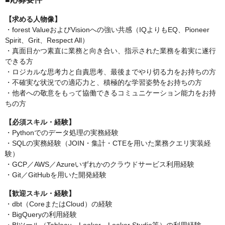
【求める人物像】
・forest ValueおよびVisionへの強い共感（IQよりもEQ、Pioneer
Spirit、Grit、Respect All）
・真面目かつ素直に業務と向き合い、指示された業務を着実に遂行
できる方
・ロジカルな思考力と自責思考、最後までやり切る力をお持ちの方
・不確実な状況での適応力と、積極的な学習姿勢をお持ちの方
・他者への敬意をもって協働できるコミュニケーション能力をお持
ちの方
【必須スキル・経験】
・Pythonでのデータ処理の実務経験
・SQLの実務経験（JOIN・集計・CTEを用いた業務クエリ実装経
験）
・GCP／AWS／Azureいずれかのクラウドサービス利用経験
・Git／GitHubを用いた開発経験
【歓迎スキル・経験】
・dbt（CoreまたはCloud）の経験
・BigQueryの利用経験