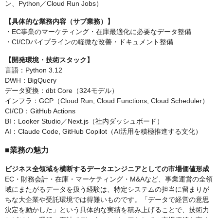
ン、Python／Cloud Run Jobs）
【具体的な業務内容（サブ業務）】
・EC事業のマーケティング・在庫最適化に必要なデータ整備
・CI/CDパイプラインの軽微な改善・ドキュメント整備
【開発環境・技術スタック】
言語：Python 3.12
DWH：BigQuery
データ変換：dbt Core（324モデル）
インフラ：GCP（Cloud Run, Cloud Functions, Cloud Scheduler）
CI/CD：GitHub Actions
BI：Looker Studio／Next.js（社内ダッシュボード）
AI：Claude Code, GitHub Copilot（AI活用を積極推進する文化）
■業務の魅力
ビジネス全領域を横断するデータエンジニアとしての市場価値形成
EC・財務会計・在庫・マーケティング・M&Aなど、事業運営の全領
域にまたがるデータを扱う経験は、特定システムの担当に留まりが
ちな大企業や受託環境では得難いものです。「データで経営の意思
決定を動かした」という具体的な実績を積み上げることで、技術力