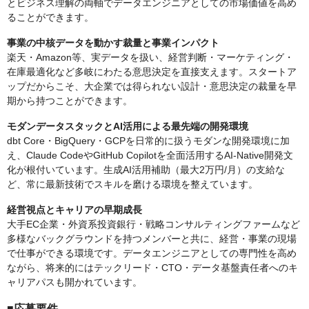
とビジネス理解の両軸でデータエンジニアとしての市場価値を高め
ることができます。
事業の中核データを動かす裁量と事業インパクト
楽天・Amazon等、実データを扱い、経営判断・マーケティング・
在庫最適化など多岐にわたる意思決定を直接支えます。スタートア
ップだからこそ、大企業では得られない設計・意思決定の裁量を早
期から持つことができます。
モダンデータスタックとAI活用による最先端の開発環境
dbt Core・BigQuery・GCPを日常的に扱うモダンな開発環境に加
え、Claude CodeやGitHub Copilotを全面活用するAI-Native開発文
化が根付いています。生成AI活用補助（最大2万円/月）の支給な
ど、常に最新技術でスキルを磨ける環境を整えています。
経営視点とキャリアの早期成長
大手EC企業・外資系投資銀行・戦略コンサルティングファームなど
多様なバックグラウンドを持つメンバーと共に、経営・事業の現場
で仕事ができる環境です。データエンジニアとしての専門性を高め
ながら、将来的にはテックリード・CTO・データ基盤責任者へのキ
ャリアパスも開かれています。
■応募要件