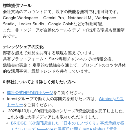
標準提供ツール
会社支給のアカウントにて、以下の機能を無料で利用可能です。
Google Workspace： Gemini Pro、NotebookLM、Workspace
Studio、Looker Studio、Google Colabなどが利用可能。
また、非エンジニアが自動化ツールをデプロイ出来る環境も整備済
みです。
ナレッジシェアの文化
部署を超えて知見を共有する環境を整えています。
共有プラットフォーム： Slack専用チャンネルでの情報交換。
勉強会の実施： 定期的な勉強会を通じて、プロンプトのコツや具体
的な活用事例、最新トレンドを共有しています。
6.弊社についてより詳しく知りたい方へ
弊社公式HPの採用ページ
をご覧ください。
forestグループで働く人の雰囲気を知りたい方は、
Wantedlyのス
トーリー
をご覧ください。
2025年10月に60億円規模のシリーズB資金調達を完了しました。
これを機に大手メディアにも取材いただきました。
BRIDGE「60億円調達した「日本のモノづくり」事業承継が掴
んだシリーズB——forest 湯原氏に聞く M&A 成功の「背骨」