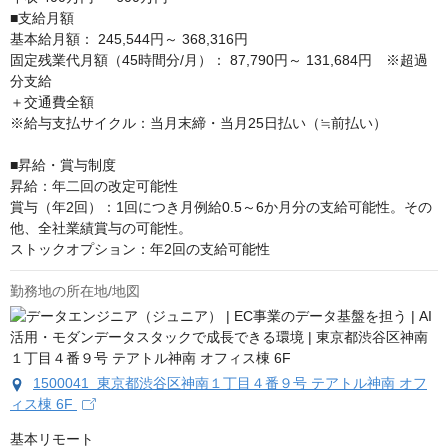
■支給月額

基本給月額： 245,544円～ 368,316円

固定残業代月額（45時間分/月）： 87,790円～ 131,684円　※超過
分支給

＋交通費全額

※給与支払サイクル：当月末締・当月25日払い（≒前払い）

■昇給・賞与制度

昇給：年二回の改定可能性

賞与（年2回）：1回につき月例給0.5～6か月分の支給可能性。その
他、全社業績賞与の可能性。

ストックオプション：年2回の支給可能性
勤務地の所在地/地図
1500041 東京都渋谷区神南１丁目４番９号 テアトル神南 オフ
ィス棟 6F
基本リモート
