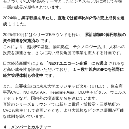
モノづくり×EC×M&Aをテーマとしたビジネスモデルに対して今後
一層の成長が期待されています。
2024年に
黒字転換を果たし、直近では前年比約2倍の売上成長を達
成
しました。
2025年10月にはシリーズBラウンドを行い、
累計総額90億円規模の
資金調達を実施済み
です。
これにより、越境EC基盤、物流拠点、テクノロジー活用、人材への
投資を加速させ、さらに高い成長角度で事業を拡大する計画です。
日本経済新聞社による
「NEXTユニコーン企業」にも選出
されるな
ど高い成長性を評価いただいており、
１～数年以内のIPOを視野に
経営管理体制も強化中
です。
また、主要株主には東京大学エッジキャピタル（UTEC）、住友商
事系CVC、NORDSTAR、Headline Asia、DBJキャピタル、ウェルス
アセットなど、国内外の投資家が名を連ねています。
直近のシリーズＢラウンドでは新たに電通・博報堂・三菱地所の
CVCも株主として参画いただき、より大規模なビジネス展開が可能
な体制を築いています。
４．メンバーとカルチャー