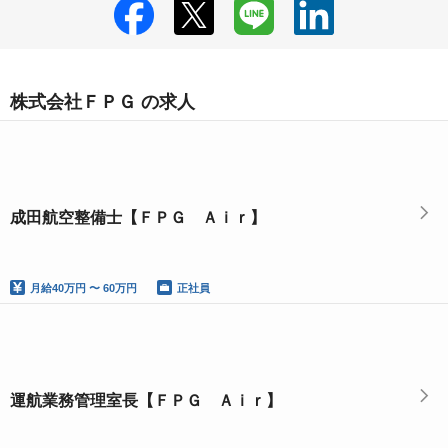
株式会社ＦＰＧ の求人
成田航空整備士【ＦＰＧ Ａｉｒ】
月給
40万円 〜 60万円
正社員
運航業務管理室長【ＦＰＧ Ａｉｒ】