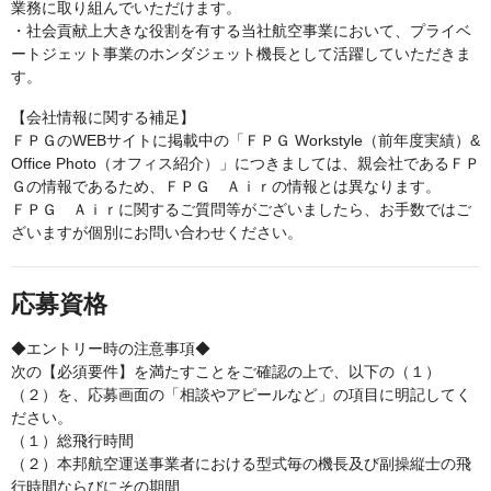
業務に取り組んでいただけます。
・社会貢献上大きな役割を有する当社航空事業において、プライベ
ートジェット事業のホンダジェット機長として活躍していただきま
す。
【会社情報に関する補足】
ＦＰＧのWEBサイトに掲載中の「ＦＰＧ Workstyle（前年度実績）&
Office Photo（オフィス紹介）」につきましては、親会社であるＦＰ
Ｇの情報であるため、ＦＰＧ Ａｉｒの情報とは異なります。
ＦＰＧ Ａｉｒに関するご質問等がございましたら、お手数ではご
ざいますが個別にお問い合わせください。
応募資格
◆エントリー時の注意事項◆
次の【必須要件】を満たすことをご確認の上で、以下の（１）
（２）を、応募画面の「相談やアピールなど」の項目に明記してく
ださい。
（１）総飛行時間
（２）本邦航空運送事業者における型式毎の機長及び副操縦士の飛
行時間ならびにその期間