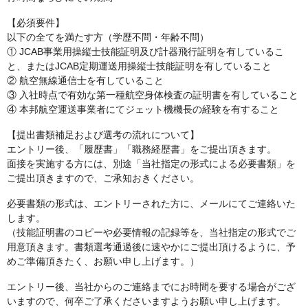
【必須要件】
以下の全てを満たす方（学歴不問・年齢不問）
① JCAB事業用操縦士技能証明及び計器飛行証明を有しているこ
と、またはJCAB定期運送用操縦士技能証明を有していること
② 航空無線通信士を有していること
③ 入社時点で有効な第一種航空身体検査の証明書を有していること
④ 本邦航空運送事業者にてジェット機機長の経験を有すること
【提出書類補足および選考の流れについて】
エントリー後、「履歴書」「職務経歴書」をご提出頂きます。
面接を実施する方には、別途「当社指定の形式による必要書類」を
ご提出頂きますので、ご承知おきください。
必要書類の形式は、エントリーされた方に、メールにてご連絡いた
します。
（技能証明書のコピーや必要情報の記録等を、当社指定の形式でご
用意頂きます。書類選考通過後に速やかにご提出頂けるように、予
めご準備頂きたく、お願い申し上げます。）
エントリー後、当社からのご連絡までにお時間を要する場合がござ
いますので、何卒ご了承くださいますようお願い申し上げます。