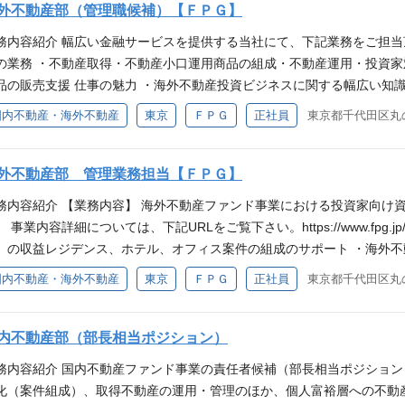
務部 12名（販売、営業支援、期中事務、業務支援全般） ※投資家へ
外不動産部（管理職候補）【ＦＰＧ】
な方 ・航空機、船舶、コンテナを対象とする国際的なビジネスに興味が
担当者が担っております。 それにより海外不動産部では、不動産案件
務内容紹介 幅広い金融サービスを提供する当社にて、下記業務をご担当
けます。 働き方・仕事の魅力 【残業時間】 有（月10～20時間程度を想
の業務 ・不動産取得・不動産小口運用商品の組成・不動産運用・投資家
2025年9月度実績） 【仕事の魅力】 ・高収益の中小企業を顧客とし
品の販売支援 仕事の魅力 ・海外不動産投資ビジネスに関する幅広い知
ただけます。 ・英語のネイティブスピーカー複数を含むグローバルな
をご経験いただけます。 応募資格 【必須要件】 ・不動産事業をベー
国内不動産・海外不動産
東京
ＦＰＧ
正社員
東京都千代田区丸の
。 応募資格 【必須要件】 ・英語での業務に意欲的に取り組めるかた 
ができる方 ・金融機関・大手不動産企業、不動産ファンド等で海外不動
してのご経験があるかた 【歓迎要件】 ・金融機関における業務経験があ
の取得・運用に関するご経験がある方（特にアメリカの不動産に関する
 700点以上の英語力のある方 ・Word、Excel、PowerPointの操
がある方 ・Word、Excel、PowerPointの操作に優れた方 ・宅地
外不動産部 管理業務担当【ＦＰＧ】
で取り組むことができる方 ・主体性、積極性、柔軟性に富んだ方 ・協
、柔軟性に富んだ方 ・協調性がありコミュニケーション能力が高い方
務内容紹介 【業務内容】 海外不動産ファンド事業における投資家向け
。 事業内容詳細については、下記URLをご覧下さい。https://www.fpg.jp
）の収益レジデンス、ホテル、オフィス案件の組成のサポート ・海外不
（販売資料・事業報告書等）の作成 ・現地パートナー対応（英語でのコ
国内不動産・海外不動産
東京
ＦＰＧ
正社員
東京都千代田区丸の
は、以下の部署にて構成されております。 ・海外不動産部 6名（海外
ト） ・国内不動産部 11名（国内不動産案件における取得、組成及びアセ
業支援、期中事務、業務支援全般） ※投資家への営業活動は、海外不
内不動産部（部長相当ポジション）
す。 それにより海外不動産部では、不動産案件の取得や運用といった不
務内容紹介 国内不動産ファンド事業の責任者候補（部長相当ポジショ
魅力 【残業時間】 有（月10～20時間程度を想定） ※参考：非管理職全社
化（案件組成）、取得不動産の運用・管理のほか、個人富裕層への不動
の魅力】 ・高収益の中小企業を顧客とした不動産ビジネスに関する幅広