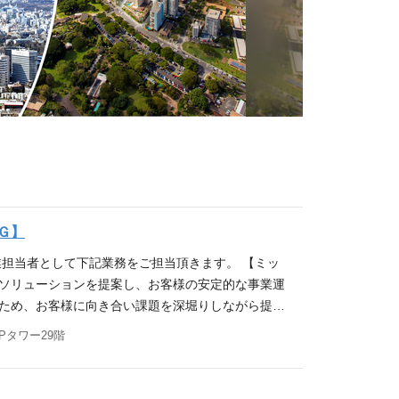
Ｇ】
業担当者として下記業務をご担当頂きます。 【ミッ
融ソリューションを提案し、お客様の安定的な事業運
るため、お客様に向き合い課題を深堀りしながら提案
提携を結んでおり、経営者や投資家を紹介いただける会
Pタワー29階
 【具体的な内容】 ・日本型オペレーティングリー
地銀等の金融機関を中心とする紹介者との緊密な連携
（対顧客（投資家）、対紹介者） ・社内管理担当部