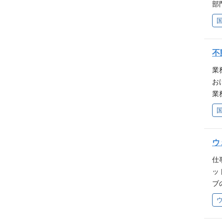
部
イ
事業
以
取
産
当
フ
下
不
メ
海
方
業
援
方
お
円
業
以
簿
る
種
ま
企
験
す
ウ
操
UR
ィ
仕
で
工
ッ
当
ん
ブ
売
勤あ
プ
考
シ
以
（