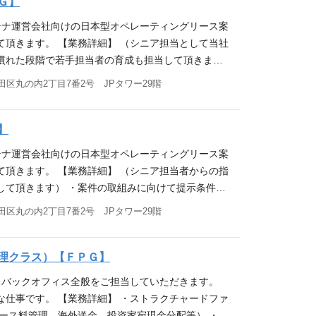
残業時間12.3時間（2025年9月度実績） 応募
Ｇ】
勤務地補足】 転勤なし。勤務地選択可能。 全拠点
は事業会社での、法人営業・商品の販売のアシスタン
mpany/office.html （東京、札幌、盛岡、仙台、水
テナ運営会社向けの日本型オペレーティングリース案
Excel:四則演算、関数（IF,VLOOKUP）、ピボット
高松、今治、福岡）
頂きます。 【業務詳細】 （シニア担当として当社
owerPoint:修正、図形描画等 【求める人物
慣れた段階で若手担当者の育成も担当して頂きま
え行動できる方 （営業が不在の場合でも状況を判断
ース料等詳細条件に関する各種計算（プライシング）
区丸の内2丁目7番2号 JPタワー29階
文書のチェック、再鑑に長けている方
件の販売資料作成 ・案件期中管理、案件終了時対応
スキームの取組み 応募資格 【必須要件】 ・英語で
社・金融機関等との英文メールのやりとり）、読解
】
ィングリース（JOLCO、JOL）業務経験者 ・航
テナ運営会社向けの日本型オペレーティングリース案
ファイナンスのご経験（航空機、船舶、海上輸送コン
頂きます。 【業務詳細】 （シニア担当者からの指
品組成や販売の知識・経験をお持ちの方 ・ノンリコ
して頂きます） ・案件の取組みに向けて提示条件の
知識をお持ちの方 【求める人物像】 ・リーダーシ
イシング） ・信用リスク、物件残価リスク等分析
区丸の内2丁目7番2号 JPタワー29階
りコミュニケーション能力が高い方 ・向上心があ
件終了時対応 ・案件の投資家向け販売のサポート
 ・賃借人の業績レポート作成 応募資格 【必須要
も問題ありません）、文書作成（主に海外のグループ
理クラス）【ＦＰＧ】
ニュースの読込みとなりますが、英語資料を読んで
るバックオフィス全般をご担当していただきます。
新たな分野として挑戦する意欲のある方 【歓迎要
仕事です。 【業務詳細】 ・ストラクチャードファ
）ないしそれに類するアセットファイナンスあるいは
ース料管理、海外送金、投資家宛現金分配等） ・ク