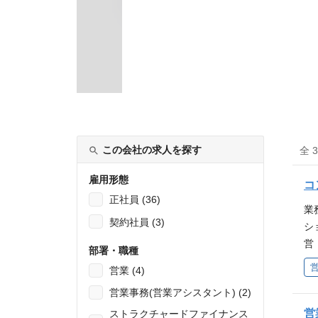
この会社の求人を探す
全 
雇用形態
コ
正社員 (36)
業
契約社員 (3)
シ
営
部署・職種
し
営業 (4)
計
営業事務(営業アシスタント) (2)
ス
に
営
ストラクチャードファイナンス