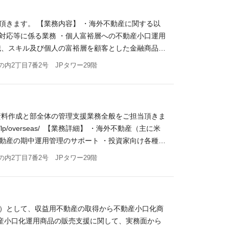
の営業活動は、海外不動産部とは別の、営業部門の営
ある方
の取得や運用といった不動産案件の業務に注力して
頂きます。 【業務内容】 ・海外不動産に関する以
定） ※参考：非管理職全社平均残業時間12.3時間
対応等に係る業務 ・個人富裕層への不動産小口運用
た不動産ビジネスに関する幅広い知識、スキルをご経験
識、スキル及び個人の富裕層を顧客とした金融商品販
チームで日常的に英語を使ったクロスボーダービジネ
スにした金融商品事業の展開に強い意欲で取り組むこ
内2丁目7番2号 JPタワー29階
・企業の営業事務部門又は管理部門において事務担当
産投資のご経験がある方 【歓迎要件】 ・海外不動
り、かつ海外不動産事業に関心のあるかた ・TOEI
ご経験） ・不動産小口運用商品の組成経験・販売経
作に優れた方 【求める人物像】 ・不動産事業の展開に強い意
建物取引士資格保有者 【求める人物像】 ・主体性、積極
調性がありコミュニケーション能力が高い方
資料作成と部全体の管理支援業務全般をご担当頂きま
/lp/overseas/ 【業務詳細】 ・海外不動産（主に米
動産の期中運用管理のサポート ・投資家向け各種資
ミュニケーションあり） ※当社の不動産ファンド事
内2丁目7番2号 JPタワー29階
不動産案件における取得、組成及びアセットマネジメ
ットマネジメント） ・不動産業務部 12名（販売、
動産部とは別の、営業部門の営業担当者が担っており
動産案件の業務に注力して頂けます。 働き方・仕事
ン）として、収益用不動産の取得から不動産小口化商
平均残業時間12.3時間（2025年9月度実績） 【仕
産小口化運用商品の販売支援に関して、実務面から
い知識、スキルをご経験いただけます。 ・英語のネ