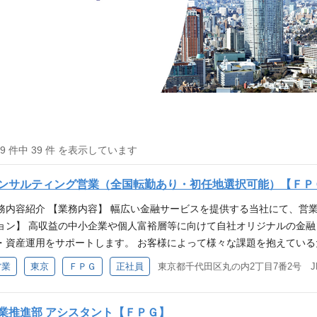
39 件中 39 件 を表示しています
ンサルティング営業（全国転勤あり・初任地選択可能）【ＦＰ
務内容紹介 【業務内容】 幅広い金融サービスを提供する当社にて、営
ョン】 高収益の中小企業や個人富裕層等に向けて自社オリジナルの金
・資産運用をサポートします。 お客様によって様々な課題を抱えてい
ていただきます。 また、8,500超の会計事務所・180超の金融機関と
営業
東京
ＦＰＧ
正社員
東京都千代田区丸の内2丁目7番2号 J
事務所・金融機関とのリレーション強化も重要なミッションとなります。
商品、不動産小口化商品、海外不動産投資商品の販売 ・会計事務所や
よる対顧客（中小企業経営者）営業 ・会計事務所新規開拓 ・条件交渉
業推進部 アシスタント【ＦＰＧ】