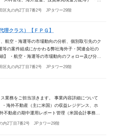
国際送金を含むストラクチャー組成に基礎的な理解の
作成、数値管理 ・その他バックオフィス業務全般
区丸の内2丁目7番2号 JPタワー29階
をお持ちの方 ・メーカーなどで海外企業・現地法人
 働き方・仕事の魅力 【残業時間】 有（月20時間程
ありコミュニケーション能力が高い方 ・向上心があ
実績） 応募資格 【必須要件】 ・下記いずれかのご経
の研修およびストラクチャードファイナンス部門各部
運会社等での財務経験（JOLCO、JOL等の経験が有
代理クラス）【ＦＰＧ】
ズに担当業務を開始できるようサポートする期間を
関や顧客とのやりとりがメール を中心に日常的に発
て、航空・海運等の市場動向の分析、個別取引先のク
可能な程度の語学力は必要となります。） 【歓迎要
運等の案件組成にかかわる弊社海外子・関連会社の
務経験者、実務担当者 ・ストラクチャード・ファイ
細】 ・航空・海運等の市場動向のフォロー及び分
ファイナンスのバックオフィス業務経験者、実務担当
スの管理 ・個別取引先（レッシー）のクレジット分
区丸の内2丁目7番2号 JPタワー29階
el、Wordの操作に慣れている方 ・英検準1級以
の管理 ・投資家向け各種資料（販売資料・事業報告
び英語の契約書作成やレビューの経験者や興味をお持ち
務のサポート、各種管理資料作成、数値管理 ・航
たい方 【求める人物像】 ・協調性がありコミュニ
社(FPG AIM)に対する親会社としての管理 ・部門全
業務に取り組むことができる方 ・新しい分野の知識
0時間程度を想定） ※参考：非管理職全社平均残業時
スに興味がある方 ・リーダーシップがあり、チーム
ィス業務をご担当頂きます。 事業内容詳細について
等（銀行、リース会社、投資ファンド、格付機関等）で
/ 【業務詳細】 ・海外不動産（主に米国）の収益レジデンス、ホ
礎知識をお持ちの方 ・英語資料を読んで理解が可能
海外不動産の期中運用レポート管理（米国会計事務所
ケーションが可能な程度の語学力は必要となりま
の対応（英語でのコミュニケーションあり） ※当社
内2丁目7番2号 JPタワー29階
従事されていた方 ・ストラクチャードファイナンス
動産部 7名（海外不動産案件における取得、組成及
以上または同等の資格 【求める人物像】 ・協調性があ
る取得、組成及びアセットマネジメント） ・不動産
組むことができる方 ・新しい分野の知識の取得に熱