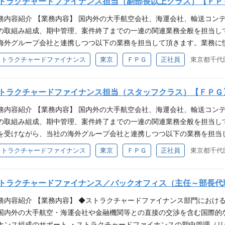
度を想定）(繁忙期・閑散期により残業時間変動） ※参考：非管理職全社平均
トラクチャードファイナンス担当（副部長以上クラス）【ＦＰ
シップを構築することが得意な方） ・自ら積極的に考え行動できる方 【
格 【必須要件】 ・営業のアシスタント経験 3年以上（金融機関また
所は以下URL（当社HP）からご確認ください。 https://www.fpg.jp/co
務内容紹介 【業務内容】 国内外の大手航空会社、海運会社、輸送コン
） ・Excel、Word、PowerPointの操作に優れ、業務で使用している方 
、高崎、大宮、横浜、静岡、金沢、名古屋、京都、大阪、岡山、広島、
の取組み組成、期中管理、案件終了までの一連の関連業務全般を担当して
ーブル Word:文書作成、表作成、レイアウト作成、図形描画、差込印刷 P
海外グループ会社と連携しつつ以下の業務を担当して頂きます。業務に
】 ・協調性がありコミュニケーション能力が高い方 ・自ら積極的に考
） ・案件の取組みに向けて提示条件の準備と社内承認取得手続き ・リ
ストラクチャードファイナンス
東京
ＦＰＧ
正社員
東京都千代田
、相手が業務を進め易い方法を検討できる方） ・契約書等、顧客提出
信用リスク、物件残価リスク等分析 ・契約手続き、及び案件実行 ・案
案件の投資家向け販売のサポート（補足資料作成等） ・若手の育成 ・新
業務に支障がない方｛英語での会話、文書作成（主に海外のグループ会
トラクチャードファイナンス担当（スタッフクラス）【ＦＰＧ
主に契約書や業界ニュースの読込み）｝ 【歓迎要件】 ・日本型オペレーテ
務内容紹介 【業務内容】 国内外の大手航空会社、海運会社、輸送コン
機ファイナンス、シップファイナンス業務経験者 ・ストラクチャード
の取組み組成、期中管理、案件終了までの一連の関連業務全般を担当して
ナ関連）。 ないしそれに類するアセットファイナンスあるいは金融商
を受けながら、当社の海外グループ会社と連携しつつ以下の業務を担当
スローン含むストラクチャー組成の経験のある方 ・税務、会計に関する
備と社内承認取得手続き ・リース料等詳細条件に関する各種計算（プラ
ストラクチャードファイナンス
東京
ＦＰＧ
正社員
東京都千代田
プを発揮してマネジメントの一角を担う意識をお持ちの方 ・協調性があ
契約手続き、及び案件実行 ・案件の販売資料作成 ・案件期中管理、案
、意識を高く持って業務に取り組むことができる方
補足資料作成等） ・航空・海運・コンテナ業界に関する各種レポート作成
】 ・英語での業務に概ね支障がない方｛英語での会話（流暢でなくて
トラクチャードファイナンス／バックオフィス（主任～部長代
社・金融機関等との英文メールのやりとり）、読解（主に契約書や業界
務内容紹介 【業務内容】 ◆ストラクチャードファイナンス部門におけ
解が可能な方であれば問題ありません）｝ ・金融業界未経験の方でも、
国内外の大手航空・海運会社や金融機関等との直接の交渉を含む国際的な
】 ・ストラクチャードファイナンスのご経験（航空機等に限りません
ナンス組成のサポート ・ストラクチャードファイナンスの期中管理（リ