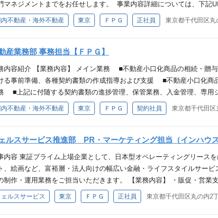
門マネジメントまでをお任せします。 事業内容詳細については、下記U
ティブスピーカー複数を含むグローバルなチームで日常的に英語を使った
】https://www.fpg.jp/service/service02.html 【業務
国内不動産・海外不動産
東京
ＦＰＧ
正社員
東京都千代田区丸
下のいずれかのご経験があり、英語での業務に意欲的に取り組めるかた
得物件の運用・管理等に係る業務 ・個人富裕層への不動産小口運用商品
事業に関心のあるかた ・実物不動産のプロパティマネジメント・アセッ
初は部長の業務を補佐していただきます。 【配属部署・人数】国内不動
ァンドなど不動産金融における管理業務経験があるかた 【歓迎要件】 
の部署にて構成されております。 国内不動産部 10名（国内不動産案
動産業務部 事務担当【ＦＰＧ】
リカの不動産に関するご経験） ・不動産小口運用商品の組成経験・販売経験
外不動産部 6名（海外不動産案件における取得、組成及びアセットマネ
 ・Word、Excel、PowerPointの操作に優れた方 【求める人物像
務内容紹介 【業務内容】 メイン業務 ■不動産小口化商品の相続・贈
、期中事務、業務支援全般） 【仕事の魅力】 ・当社事業の第2の柱でもあ
 ・主体性、積極性、柔軟性に富んだ方 ・協調性がありコミュニケーシ
ける事前準備、各種契約書類の作成指導および支援 ■不動産小口化商
以上の物件取得を予定しており、さらなる成長を牽引することが出来ます。
務 ■上記に付随する契約書類の進捗管理、保管業務、入金管理、専用
上の運用資産を対象に、オフィス、商業、レジデンス、ホテル、物流倉
書類の整備（作成、保管、送付等） ■子会社（FPG信託）対応（各種
国内不動産・海外不動産
東京
ＦＰＧ
契約社員
東京都千代田区丸
知識・スキルを高める事が出来ます。 ・個人の富裕層を顧客とした不
アシスタント業務、経費精算、各種申請、メール・電話応対等） 【職務
す。 応募資格 【必須】 ・宅地建物取引士 ・アセットマネジメント会
画、運用、売却）の幅広い知識を習得することができ、また信託知識等
がある方 ・不動産アセットマネジメントまたはプロパティマネジメントでのご経験
。 富裕層向けに新たな投資商品と資産運用コンサルティングメニューを
ェルスサービス推進部 PR・マーケティング担当（インハウ
作に優れた方 【歓迎】 ・不動産小口運用商品の組成経験・販売経験があ
Lをご確認下さい。 https://www.fpg.jp/service/service02
ングマスター（旧不動産コンサルティング技能士） ・ビル経営管理士 
事内容 東証プライム上場企業として、日本型オペレーティングリース
あるFPG信託に信託し、それによって取得した複数個の信託受益権を1個1
管理技術士等 【求める人物像】 ・不動産事業の展開に強い意欲で取り
ト、絵画など、富裕層・法人向けの幅広い金融・ライフスタイルサービ
該不動産を信託財産として一体的に管理し、その収益を投資家の皆様に
だ方 ・協調性がありコミュニケーション能力が高い方 【勤務地補足】
の制作・運用業務をご担当いただきます。 【業務内容】 ・販促・営業
却してその代金を分配し、信託を終了するものです。 働き方・仕事の魅力
り。 全拠点の住所は以下URL（当社HP）からご確認ください。 https://www.f
ロダクト、プライベートジェット、共有プラットフォーム事業等の販売
ウェルスサービス
東京
ＦＰＧ
正社員
東京都千代田区丸の内2丁
：非管理職全社平均残業時間12.3時間（2025年9月度実績） 【仕事の魅
ュアップ（PowerPoint、Illustrator、Photoshopを使用） ・
上の運用資産を対象に、オフィス、商業、レジデンスと幅広いアセット
LP）や特設サイトのデザイン・制作実務コーポレートサイトやサービス