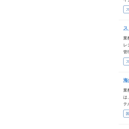
金
ラ
あ
・
な
度
り
験
ス
に
れ
設
業
生
レ
件
管
ナ
析
者
析
上
書
の
空
海
ケ
体
の
業
間
の
は
日
テ
な
へ
す
の
に
び
り