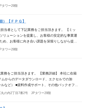
こと ・全国勤務可能な方 【歓迎要件】 ・資産継
部署と連携の上、既存案件の管理 ・クロスセルの推
Pタワー29階
資格をお持ちの方 ・普通自動車免許をお持ちの方優
須要件】 以下の全てを満たす方 ・営業（法人、金
ーションシップを構築することが得意な方） ・自ら
ネジメント経験5年以上 ・マネジメントだけでなく、
 全拠点の住所は以下URL（当社HP）からご確認く
歓迎要件】 ・宅地建物取引士保有者 ・普通自動車
能）【ＦＰＧ】
京、札幌、盛岡、仙台、水戸、高崎、大宮、横浜、静岡、金沢、名古
い方（顧客とのリレーションシップを構築することが
業担当者として下記業務をご担当頂きます。 【ミッ
。 全拠点の住所は以下URL（当社HP）からご確認
融ソリューションを提案し、お客様の安定的な事業運
東京、札幌、盛岡、仙台、水戸、高崎、大宮、横浜、静岡、金沢、名古
るため、お客様に向き合い課題を深堀りしながら提案
提携を結んでおり、経営者や投資家を紹介いただける会
Pタワー29階
 【具体的な内容】 ・日本型オペレーティングリー
地銀等の金融機関を中心とする紹介者との緊密な連携
（対顧客（投資家）、対紹介者） ・社内管理担当部
動画：https://youtu.be/WEDXHw7-P
業務をご担当頂きます。 【業務詳細】 本社に在籍
0時間程度を想定） ※参考：非管理職全社平均残業時間12.
テムからのデータダウンロード、エクセルでの加
1口1千万円からで、お客さまから高額の資金の運用を
ールなど） ■資料作成サポート、その他バックオフィ
るため、効率重視の働き方が可能です。 ・オンとオ
営業アシスタントとして、顧客の契約時サポート全般
丸の内2丁目7番2号 JPタワー29階
グスタイルを実現できます。 応募資格 【必須要
の調整業務もあり、コミュニケーション能力を活かし
 ・金融/保険/不動産業界での営業経験（法人、個
働き方・仕事の魅力 【残業時間】 有（月15時間
ミュニケーション能力が高い方（顧客とのリレーショ