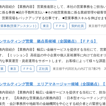
と連携の上、既存案件の管理 ・クロスセルの推進 日本型オペレーティングリース説明
務内容紹介 【業務内容】 営業推進部として、本社の営業事務をご担当
Uv=avkFVZI9yDk 働き方・仕事の魅力 【残業時間】 有（月10～2
に係る事務 ■紹介手数料支払い ■その他営業推進に係る業績管理や顧客
時間（2025年9月度実績） 【仕事の魅力】 ・当社商品の最低出資額は
、営業現場をバックアップする仕事です。 ■営業事務スキルを伸ばせま
されると信頼されていることを実感できます。 ・紹介営業がメインとな
進めることができます。 【働き方】 残業時間：10時間程度 【配属部署
営業事務(営業アシスタント)
東京
ＦＰＧ
契約社員
東京都千代田
のバランスを各自の裁量で上手に調整していくことで、充実したワーキン
） 応募資格 【必須の経験・スキル】 営業事務経験3年以上 【歓迎する
】 ・法人営業経験（※金融/不動産業界の方は法人、個人不問） ・全国
xcel中級以上（IF, VLOOKUP関数等使用） Word初級以上（既存資料の
裕層、経営者向けの営業/販売経験者 ・宅地建物取引士保有者 ・証券外
字入力・修正 【求める人物像】 コミュニケーション高く協調性を持っ
ンサルティング営業 拠点長候補（全国拠点）【ＦＰＧ】
求める人物像】 ・コミュニケーション能力が高い方（顧客とのリレーシ
と。
に考え行動できる方 【勤務地補足】 全国転勤あり。初任地選択可能。 
務内容紹介 【業務内容】 幅広い金融サービスを提供する当社にて、営
い。 https://www.fpg.jp/company/office.html （東京
す。 【ミッション】 高収益の中小企業や個人富裕層等に向けて自社オ
都、大阪、岡山、広島、高松、今治、福岡）
的な事業運営・資産運用をサポートします。 お客様によって様々な課
ながら提案していただきます。 また、8,500超の会計事務所・180超
営業
東京
ＦＰＧ
正社員
東京都千代田区丸の内2丁目7番2号 J
ただける会計事務所・金融機関とのリレーション強化も重要なミッション
ィングリース商品、不動産小口化商品、海外不動産投資商品の販売 ・
緊密な連携による対顧客（中小企業経営者）営業 ・会計事務所新規開拓
ンサルティング営業 エリアマネージャー候補（全国拠点）【
管理担当部署と連携の上、既存案件の管理 ・クロスセルの推進 ・担当分
務内容紹介 【業務内容】幅広い金融サービスを提供する当社にて、担
型オペレーティングリース説明動画：https://youtu.be/WEDXHw7-PmU
きます。 【具体的な営業拠点の業務内容】 ・日本型オペレーティング
満たす方 ・営業（法人、金融商品の販売）経験10年以上 ・金融業界経
販売 ・会計事務所や地銀等の金融機関を中心とする紹介者との緊密な連