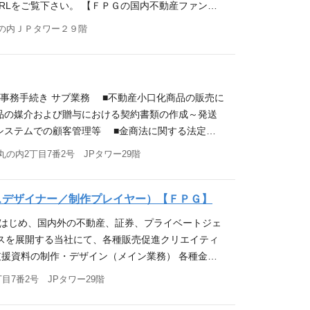
RLをご覧下さい。 【ＦＰＧの国内不動産ファンド
クロスボーダービジネス。 応募資格 【必須要件】
詳細】 ・収益用不動産の取得から不動産小口化商品化（案件組成） ・
の内ＪＰタワー２９階
 ・金融機関における業務経験があり、かつ海外不動
の販売支援 ・部門マネジメント（※） （※）入社
トマネジメント業務の御経験があるかた ・リート、
産部（10名） ※当社の不動産ファンド事業は、以
・海外不動産の取得に関するご経験がある方（特にア
件における取得、組成及びアセットマネジメント）
がある方 ・TOEIC 700点以上の英語力のある
ジメント） 不動産業務部 10名（販売、営業支
】 ・不動産事業の展開に強い意欲で取り組むことができる
与事務手続き サブ業務 ■不動産小口化商品の販売に
る国内不動産ファンド事業において毎期1,000億
ョン能力が高い方
品の媒介および贈与における契約書類の作成～発送
 ・累計組成額3,000億円以上、累計物件数40件
システムでの顧客管理等 ■金商法に関する法定帳
庫等と幅広いアセットタイプのマネジメントに関す
書類の受渡し業務） ■営業部員サポート全般（各
の内2丁目7番2号 JPタワー29階
動産ビジネスに関する知識、スキルを高める事が出来
の魅力】 不動産ファンド事業全般（物件取得、商品
社、リート運用会社またはデベロッパーで物件取得経
の金融知識も合わせて、身につけることが可能で
がある方 ・Word、Excel、PowerPointの
提供しております。 事業内容詳細については、下記
スデザイナー／制作プレイヤー）【ＦＰＧ】
る方 下記何れかの資格保有者 ・不動産コンサルテ
.html ＊ 弊社が都心の一等地から厳選して取得した不動産を子会社
・不動産証券化協会認定マスター ・一級建築士、施
をはじめ、国内外の不動産、証券、プライベートジェ
,000万円で投資家に販売いたします。FPG信託が
組むことができる方 ・主体性、積極性、柔軟性に富
スを展開する当社にて、各種販売促進クリエイティ
分配するとともに、一定期間経過後にその不動産を
 初任地東京。将来的に大阪・福岡・その他全国転
支援資料の制作・デザイン（メイン業務） 各種金融
 【残業時間】 有（月5時間程度を想定） ※参
pg.jp/company/office.html
用資料・パンフレット・提案書の新規作成・ブラッ
目7番2号 JPタワー29階
力】 ・累計組成額3,000億円以上、累計物件数40件
WEBクリエイティブの制作・運用 各事業のランディングページ
タイプの運用スキルが身に付きます。 ・個人の富裕
サイトのバナー制作、コンテンツ更新、WEB管理業