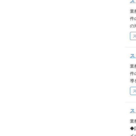
程
ス
ン
資
の住
業
ト
戸
件
テ
の
像
す
し
・
・
の
ス
（
業
空
件
テ
導
ー
準
ッ
・
り
（
件
ス
会
業
理
◆
件
イ