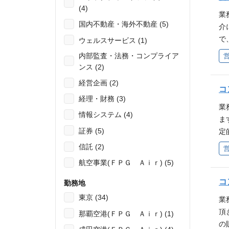
署
(4)
業
m
国内不動産・海外不動産 (5)
介
3
で
ウェルスサービス (1)
託
を
内部監査・法務・コンプライア
フ
名
ンス (2)
件
E
富
経営企画 (2)
文
コ
【
経理・財務 (3)
こ
的
業
情報システム (4)
さ
ま
京
証券 (5)
定
し
信託 (2)
い
航空事業(ＦＰＧ Ａｉｒ) (5)
テ
の
コ
勤務地
内
東京 (34)
業
本
頂
那覇空港(ＦＰＧ Ａｉｒ) (1)
を
の