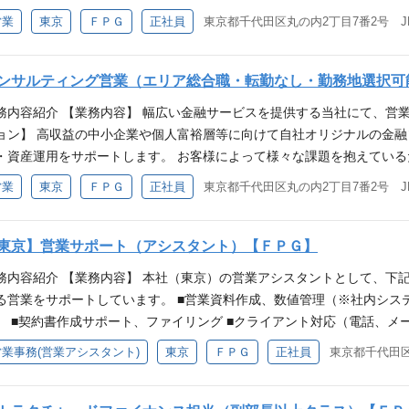
マネジメントだけでなく、自らも手を動かして積極的に業務を遂行できる
新規開拓 ・条件交渉（対顧客（投資家）、対紹介者） ・社内管理担当
営業
東京
ＦＰＧ
正社員
東京都千代田区丸の内2丁目7番2号 J
、事業継承、不動産領域のいずれかの業務の実務経験 ・宅地建物取引士
 ・担当分野の事業計画作成及び管理 ・部下の育成・管理 応募資格 【必
 【求める人物像】 ・コミュニケーション能力が高い方（顧客とのリレ
商品の販売）経験15年以上 ・金融業界経験（銀行・証券会社等） ・マ
極的に考え行動できる方 【勤務地補足】 【勤務地補足】 全国転勤あり。
らも手を動かして積極的に業務を遂行できること ・全国勤務可能な方 【
ンサルティング営業（エリア総合職・転勤なし・勤務地選択可
い。 https://www.fpg.jp/company/office.html （東
許をお持ちの方優遇 【求める人物像】 ・コミュニケーション能力が高
、京都、大阪、岡山、広島、高松、今治、福岡）
務内容紹介 【業務内容】 幅広い金融サービスを提供する当社にて、営
意な方） ・自ら積極的に考え行動できる方 【勤務地補足】 全国転勤あり
ョン】 高収益の中小企業や個人富裕層等に向けて自社オリジナルの金
ださい。 https://www.fpg.jp/company/office.html （
・資産運用をサポートします。 お客様によって様々な課題を抱えてい
、京都、大阪、岡山、広島、高松、今治、福岡）
ていただきます。 また、8,500超の会計事務所・180超の金融機関と
営業
東京
ＦＰＧ
正社員
東京都千代田区丸の内2丁目7番2号 J
事務所・金融機関とのリレーション強化も重要なミッションとなります。
商品、不動産小口化商品、海外不動産投資商品の販売 ・会計事務所や
よる対顧客（中小企業経営者）営業 ・会計事務所新規開拓 ・条件交渉
東京】営業サポート（アシスタント）【ＦＰＧ】
と連携の上、既存案件の管理 ・クロスセルの推進 日本型オペレーティングリース説明
務内容紹介 【業務内容】 本社（東京）の営業アシスタントとして、下記
Uv=avkFVZI9yDk 働き方・仕事の魅力 【残業時間】 有（月10～2
る営業をサポートしています。 ■営業資料作成、数値管理（※社内シス
時間（2025年9月度実績） 【仕事の魅力】 ・当社商品の最低出資額は
） ■契約書作成サポート、ファイリング ■クライアント対応（電話、メ
されると信頼されていることを実感できます。 ・紹介営業がメインとな
業務全般 ■本社運営サポート（名刺発注、備品管理、会議室準備等） 
営業事務(営業アシスタント)
東京
ＦＰＧ
正社員
東京都千代田区
のバランスを各自の裁量で上手に調整していくことで、充実したワーキン
電話・問合せ対応を含みます。 様々な社内システム操作や管理部門と
】 ・営業経験（法人・個人不問） 【歓迎要件】 ・宅地建物取引士保有者
がら、事務スペシャリストとしてのキャリアを形成することが可能です。 
問わず） ・普通自動車免許をお持ちの方優遇 【求める人物像】 ・コ