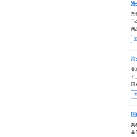
業
海
心
業
業
頂
下
（
商
い
売
ス
と
と
産
C
験
海
欲
性
業
す
国
料
業
ン
営
国
ま
業
の
品
事