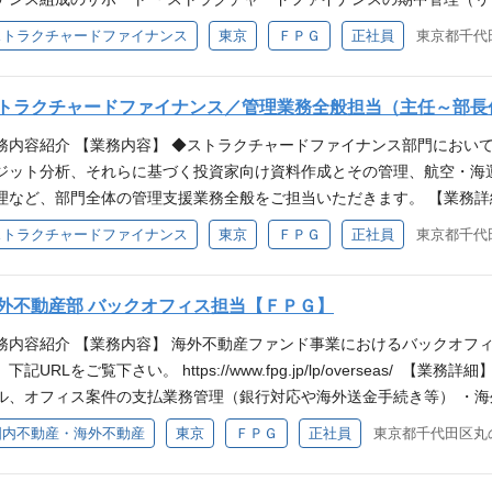
融商品組成や販売の知識・経験をお持ちの方 ・ノンリコースローン、
イアント対応（英語でのコミュニケーションを含む。） ・各種管理資料
ストラクチャードファイナンス
東京
ＦＰＧ
正社員
東京都千代田
る方 ・銀行での融資実務経験をお持ちの方 ・税務、会計に関する知識
マネジメント業務の補佐 【配属部署・人数】 9名（男性2名、女性7名）
どを対象に英語で業務を担当していた方 【求める人物像】 ・協調性が
を想定） ※参考：非管理職全社平均残業時間12.3時間（2025年9月度
、能動的に業務に取り組むことができる方 ◆入社後に中途入社者対象
をお持ちの方 ‐銀行、リース等の金融機関での業務経験。 ‐大手航空・海
トラクチャードファイナンス／管理業務全般担当（主任～部長
おける短期トレーニーを通じて、基本的な業務を習得して頂き、スムー
ばなお可） ・英語を業務で使用できること。（当部では、海外の金融機
けます。
務内容紹介 【業務内容】 ◆ストラクチャードファイナンス部門におい
します。流暢でなくても構いませんが、業務上のコミュニケーションが
ジット分析、それらに基づく投資家向け資料作成とその管理、航空・海
】 ・金融機関で主に外為分野（送金や輸出入金融）のバックオフィス業
理など、部門全体の管理支援業務全般をご担当いただきます。 【業務詳
ンスのバックオフィス業務経験者、実務担当者 ・海外プロジェクト・
、業界レポートや航空機・船舶・コンテナレポートの作成とそのプロセ
ストラクチャードファイナンス
東京
ＦＰＧ
正社員
東京都千代田
 ・金利計算等計数処理の知識がある方、あるいは興味をお持ちの方 ・Exc
や社内格付の付与、定期的レビュー、レポート作成、それらのプロセス
、TOEIC700点以上または同等の資格 ・海外勤務経験者 ・日本語及
等）のレビュー及びそのプロセスの管理 ・その他案件組成や期中管理業
方 ・能力と実績に応じて早期にマネジメントへのキャリアアップを図り
・海運等の案件組成にかかわる弊社海外子会社(FPG Amentum)・関連会
外不動産部 バックオフィス担当【ＦＰＧ】
ーション能力が高い方 ・向上心があり、意識を高く持って自ら積極的に
の人材育成にかかわる業務 働き方・仕事の魅力 【残業時間】 有（月2
取得に熱心な方 ・航空機、船舶、コンテナを対象とする国際的なビジネ
務内容紹介 【業務内容】 海外不動産ファンド事業におけるバックオフ
12.3時間（2025年9月度実績） 応募資格 【必須要件】 ・金融機関
中心となって活躍できる方
、下記URLをご覧下さい。 https://www.fpg.jp/lp/overseas
系・非日系企業の財務分析の経験をお持ちの方、若しくは財務分析の基
ル、オフィス案件の支払業務管理（銀行対応や海外送金手続き等） ・
方。（会話については流暢でなくても構いませんが、業務上のコミュニ
の共有等） ・各種管理資料作成、数値管理、期日管理 ・案件関係者と
国内不動産・海外不動産
東京
ＦＰＧ
正社員
東京都千代田区丸の
。） 【歓迎要件】 ・航空・海運等の市場動向分析等になんらかの形で
不動産ファンド事業は、以下の部署にて構成されております。 ・海外不
かかわるミドルオフィス業務経験者 ・英検準1級以上、TOEIC700点
アセットマネジメント） ・国内不動産部 11名（国内不動産案件におけ
コミュニケーション能力が高い方 ・向上心があり、主体的に業務に取り