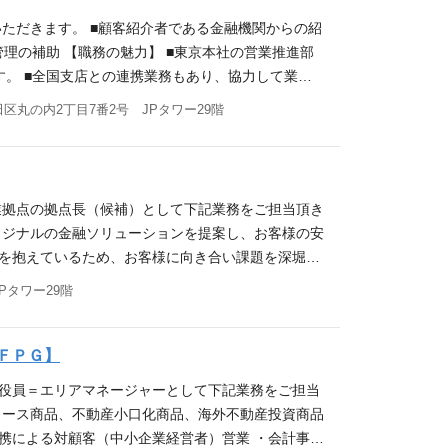
動画：https://youtu.be/WEDXHw7-P
いただきます。 ■顧客紹介者である金融機関からの紹
0時間程度を想定） ※参考：非管理職全社平均残業時間12.
管理の補助 【職務の魅力】 ■東京本社の営業推進部
1口1千万円からで、お客さまから高額の資金の運用を
す。 ■全国支店との連携業務もあり、協力して業務
るため、効率重視の働き方が可能です。 ・オンとオ
・人数】 営業推進部 合計5名（男性：3名、女性：2
区丸の内2丁目7番2号 JPタワー29階
グスタイルを実現できます。 応募資格 【必須要
経験・スキル】 金融系での営業事務経験 ＯＡスキル
転勤可能な方（※初任地は選択可） 【歓迎要件】 ・
文字入力・修正） Powerpoint初級以上（既存資料の
務員資格保有者 ・普通自動車免許をお持ちの方優遇
ていること、かつ責任感を持ち業務を遂行して頂ける
ョンシップを構築することが得意な方） ・自ら積極
全拠点の住所は以下URL（当社HP）からご確認くだ
業拠点の拠点長（候補）として下記業務をご担当頂き
、札幌、盛岡、仙台、水戸、高崎、大宮、横浜、静岡、金沢、名古屋、
リジナルの金融ソリューションを提案し、お客様の安
題を抱えているため、お客様に向き合い課題を深堀り
の金融機関と提携を結んでおり、経営者や投資家を紹介
Pタワー29階
となります。 【具体的な内容】 ・日本型オペレー
会計事務所や地銀等の金融機関を中心とする紹介者と
 ・条件交渉（対顧客（投資家）、対紹介者） ・社
ＦＰＧ】
野の事業計画作成及び管理 ・部下の育成・管理 日
当役員＝エリアマネージャーとして下記業務をご担当
v=avkFVZI9yDk 応募資格 【必須要件】 以下の全て
リース商品、不動産小口化商品、海外不動産投資商品
験（銀行・証券会社等） ・マネジメント経験3年以上
携による対顧客（中小企業経営者）営業 ・会計事務