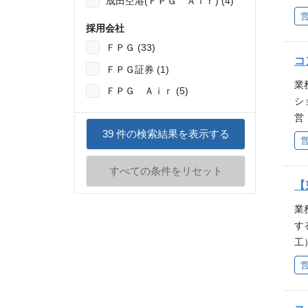
成田空港(ＦＰＧ Ａｉｒ) (4)
・
所
承
進
採用会社
遇
融
ＦＰＧ (33)
積
自
コ
ださ
ＦＰＧ証券 (1)
免
屋
業
ＦＰＧ Ａｉｒ (5)
得
シ
く
営
屋
39
件の検索結果を表示する
し
計
ス
すべての条件をリセット
に
【
署
業
m
す
3
工
託
ス
フ
や
件
な
人