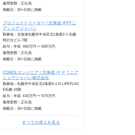
雇用形態：正社員
掲載日：
30+日
前に掲載
プロジェクトリーダー / 北海道 /FPTニ
アショアジャパン
勤務地：北海道札幌市中央区北1条西2-1 札幌
時計台ビル 7階
給与：
年収
460万円 〜 600万円
雇用形態：正社員
掲載日：
30+日
前に掲載
COBOLエンジニア / 北海道 /ＦＰＴニア
ショアジャパン株式会社
勤務地：札幌市中央区北3条西4-1 D-LIFEPLAC
E札幌 10階
給与：
年収
430万円 〜 670万円
雇用形態：正社員
掲載日：
30+日
前に掲載
すべての求人を見る