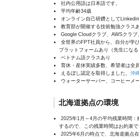
社内公用語は日本語です。
平均年齢34歳
オンライン自己研鑽としてLinkedin
教育部が開催する技術勉強クラスあり（J
Google Cloudクラブ、AWS
全世界のFPT社員から、自分が学
プラットフォームあり（先生になる
ベトナム語クラスあり
育休・産休実績多数、希望者は全
えるぼし認定を取得しました。
沖
ウォーターサーバー、コーヒーメ
北海道拠点の環境
2025年1月～4月の平均残業時
するので、この残業時間はお約束で
2025年6月の時点で、北海道拠点