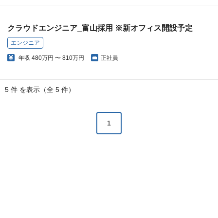
クラウドエンジニア_富山採用 ※新オフィス開設予定
エンジニア
年収
480万円 〜 810万円
正社員
5 件 を表示（全 5 件）
1