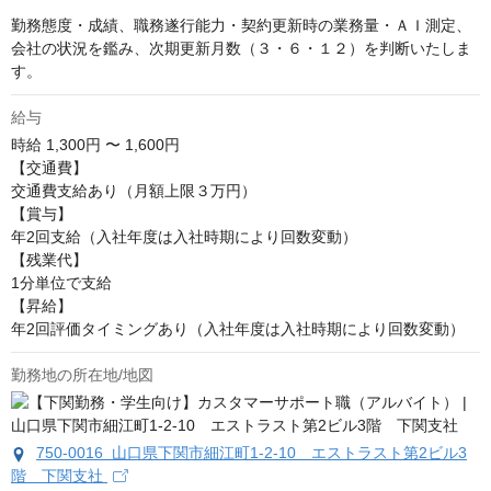
勤務態度・成績、職務遂行能力・契約更新時の業務量・ＡＩ測定、
会社の状況を鑑み、次期更新月数（３・６・１２）を判断いたしま
す。
給与
時給
1,300円 〜 1,600円
【交通費】

交通費支給あり（月額上限３万円）

【賞与】

年2回支給（入社年度は入社時期により回数変動）

【残業代】

1分単位で支給

【昇給】

年2回評価タイミングあり（入社年度は入社時期により回数変動）
勤務地の所在地/地図
750-0016 山口県下関市細江町1-2-10 エストラスト第2ビル3
階 下関支社