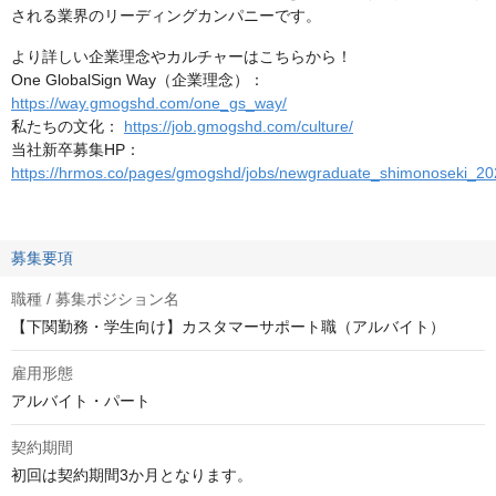
される業界のリーディングカンパニーです。
より詳しい企業理念やカルチャーはこちらから！
One GlobalSign Way（企業理念）：
https://way.gmogshd.com/one_gs_way/
私たちの文化：
https://job.gmogshd.com/culture/
当社新卒募集HP：
https://hrmos.co/pages/gmogshd/jobs/newgraduate_shimonoseki_20
募集要項
職種 / 募集ポジション名
【下関勤務・学生向け】カスタマーサポート職（アルバイト）
雇用形態
アルバイト・パート
契約期間
初回は契約期間3か月となります。
