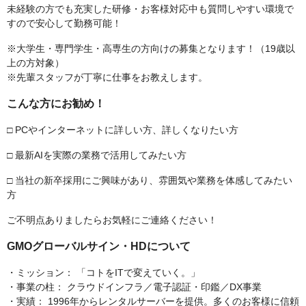
未経験の方でも充実した研修・お客様対応中も質問しやすい環境で
すので安心して勤務可能！
※大学生・専門学生・高専生の方向けの募集となります！（19歳以
上の方対象）
※先輩スタッフが丁寧に仕事をお教えします。
こんな方にお勧め！
□ PCやインターネットに詳しい方、詳しくなりたい方
□ 最新AIを実際の業務で活用してみたい方
□ 当社の新卒採用にご興味があり、雰囲気や業務を体感してみたい
方
ご不明点ありましたらお気軽にご連絡ください！
GMOグローバルサイン・HDについて
・ミッション： 「コトをITで変えていく。」
・事業の柱： クラウドインフラ／電子認証・印鑑／DX事業
・実績： 1996年からレンタルサーバーを提供。多くのお客様に信頼