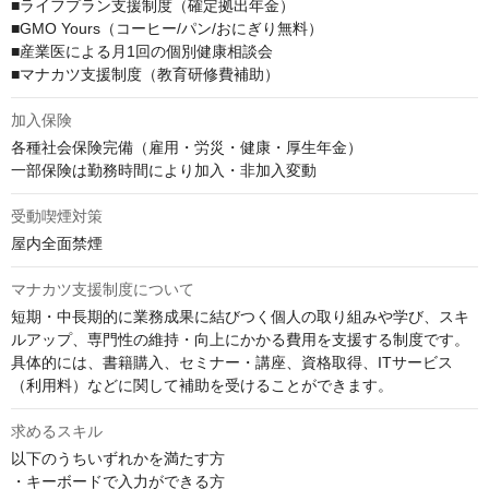
■ライフプラン支援制度（確定拠出年金）

■GMO Yours（コーヒー/パン/おにぎり無料）

■産業医による月1回の個別健康相談会

■マナカツ支援制度（教育研修費補助）
加入保険
各種社会保険完備（雇用・労災・健康・厚生年金）

一部保険は勤務時間により加入・非加入変動
受動喫煙対策
屋内全面禁煙
マナカツ支援制度について
短期・中長期的に業務成果に結びつく個人の取り組みや学び、スキ
ルアップ、専門性の維持・向上にかかる費用を支援する制度です。

具体的には、書籍購入、セミナー・講座、資格取得、ITサービス
（利用料）などに関して補助を受けることができます。
求めるスキル
以下のうちいずれかを満たす方

・キーボードで入力ができる方
