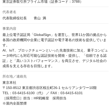
代表者名
代表取締役社長　　青山  満
事業内容
最上位電子認証局「GlobalSign」を運営し、世界11か国の拠点から
各国の政府機関や企業に電子認証や電子署名の技術を提供していま
す。

AI、IoT、ブロックチェーンといった先進技術に加え、量子コンピュ
ータ時代にも対応可能な認証技術を開発・提供し、「信頼できる認
証」と「高いコストパフォーマンス」を両立させ、デジタル社会の
成長を支える存在を目指します。
所在地／連絡先
東京本社

〒150-8512 東京都渋谷区桜丘町26-1 セルリアンタワー10階

TEL：03-6415-6100（代） ／ FAX：03-6415-6101

［採用窓口］担当：HR戦略室　採用担当

※屋内全面禁煙
