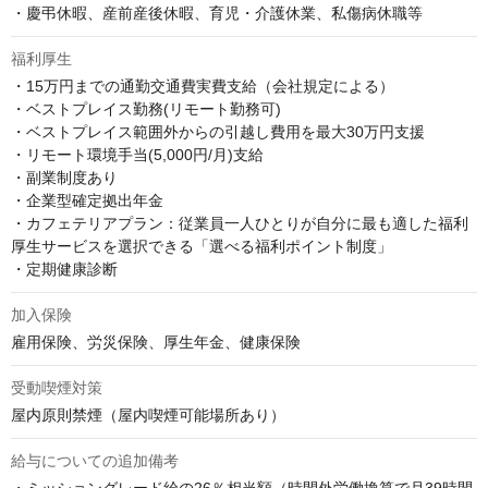
・慶弔休暇、産前産後休暇、育児・介護休業、私傷病休職等
福利厚生
・15万円までの通勤交通費実費支給（会社規定による）

・ベストプレイス勤務(リモート勤務可)

・ベストプレイス範囲外からの引越し費用を最大30万円支援

・リモート環境手当(5,000円/月)支給

・副業制度あり

・企業型確定拠出年金

・カフェテリアプラン：従業員一人ひとりが自分に最も適した福利
厚生サービスを選択できる「選べる福利ポイント制度」

・定期健康診断
加入保険
雇用保険、労災保険、厚生年金、健康保険
受動喫煙対策
屋内原則禁煙（屋内喫煙可能場所あり）
給与についての追加備考