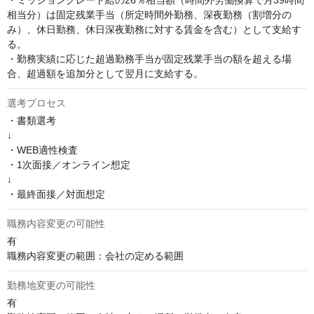
・ミッショングレード給の26％相当額（時間外労働換算で月39時間
相当分）は固定残業手当（所定時間外勤務、深夜勤務（割増分の
み）、休日勤務、休日深夜勤務に対する賃金を含む）として支給す
る。

・勤務実績に応じた超過勤務手当が固定残業手当の額を超える場
合、超過額を追加分として翌月に支給する。
選考プロセス
・書類選考

↓

・WEB適性検査

・1次面接／オンライン想定

↓

・最終面接／対面想定
職務内容変更の可能性
有

職務内容変更の範囲：会社の定める範囲
勤務地変更の可能性
有
