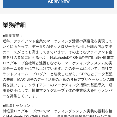
Apply Now
業務詳細
■募集背景：
近年、クライアント企業のマーケティング活動の高度化を実現して
いくにあたって、データやAIテクノロジーを活用した統合的な支援
のニーズがとても高まってきています。そのようなクライアント企
業各社の要望に応えるべく、HakuhodoDY ONEの専門組織や博報堂
ＤＹグループ会社等と連携しながら、マーケティングシステムの実
装チームを新たに立ち上げています。このチームにおいて、自社プ
ラットフォーム・プロダクトと連携しながら、CDPなどデータ基盤
の整備、MAやBI等のデータ活用のための各種アプリケーションの開
発を担います。クライアントのマーケティング活動の基盤導入・運
用を梃子にして、博報堂ＤＹグループ全体の事業拡大を担うメンバ
ーを募集しています。
■組織ミッション：
博報堂ＤＹグループの中でマーケティングシステム実装の役割を担
うHakuhodo DY ONEと協働し、得意先の課題解決に向けたシステ