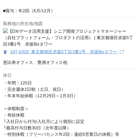
■賞与：年2回（6月/12月）
勤務地の所在地/地図
107-6320 東京都港区赤坂5丁目3番1号 赤坂Bizタワー
恵比寿オフィス、豊洲オフィス他
休日
・年間：125日

・完全週休2日制（土日、祝日）

・年末年始休暇（12月29日～1月3日）

＜休暇制度＞

・有給休暇

└入社日から付与/入社月により個別に設定

└最高付与日数30日（次年度以降）

・特別休暇（フリーバカンス年2回：連続5営業日の休暇）等
