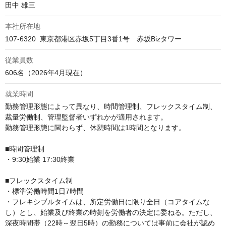
田中 雄三
本社所在地
107-6320  東京都港区赤坂5丁目3番1号　赤坂Bizタワー
従業員数
606名（2026年4月現在）
就業時間
勤務管理形態によって異なり、時間管理制、フレックスタイム制、
裁量労働制、管理監督者いずれかが適用されます。

勤務管理形態に関わらず、休憩時間は1時間となります。

■時間管理制

・9:30始業 17:30終業

■フレックスタイム制

・標準労働時間1日7時間

・フレキシブルタイムは、所定労働日に限り全日（コアタイムな
し）とし、始業及び終業の時刻を労働者の決定に委ねる。ただし、
深夜時間帯（22時～翌日5時）の勤務については事前に会社が認め