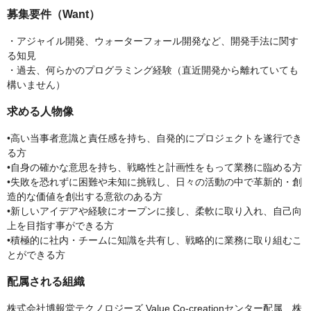
募集要件（Want）
・アジャイル開発、ウォーターフォール開発など、開発手法に関す
る知見
・過去、何らかのプログラミング経験（直近開発から離れていても
構いません）
求める人物像
•高い当事者意識と責任感を持ち、自発的にプロジェクトを遂行でき
る方
•自身の確かな意思を持ち、戦略性と計画性をもって業務に臨める方
•失敗を恐れずに困難や未知に挑戦し、日々の活動の中で革新的・創
造的な価値を創出する意欲のある方
•新しいアイデアや経験にオープンに接し、柔軟に取り入れ、自己向
上を目指す事ができる方
•積極的に社内・チームに知識を共有し、戦略的に業務に取り組むこ
とができる方
配属される組織
株式会社博報堂テクノロジーズ Value Co-creationセンター配属 株