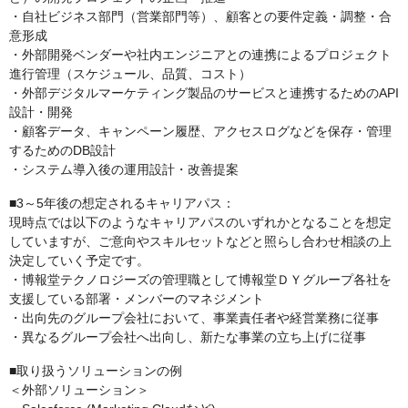
・自社ビジネス部門（営業部門等）、顧客との要件定義・調整・合
意形成
・外部開発ベンダーや社内エンジニアとの連携によるプロジェクト
進行管理（スケジュール、品質、コスト）
・外部デジタルマーケティング製品のサービスと連携するためのAPI
設計・開発
・顧客データ、キャンペーン履歴、アクセスログなどを保存・管理
するためのDB設計
・システム導入後の運用設計・改善提案
■3～5年後の想定されるキャリアパス：
現時点では以下のようなキャリアパスのいずれかとなることを想定
していますが、ご意向やスキルセットなどと照らし合わせ相談の上
決定していく予定です。
・博報堂テクノロジーズの管理職として博報堂ＤＹグループ各社を
支援している部署・メンバーのマネジメント
・出向先のグループ会社において、事業責任者や経営業務に従事
・異なるグループ会社へ出向し、新たな事業の立ち上げに従事
■取り扱うソリューションの例
＜外部ソリューション＞