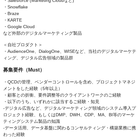
・Salesforce (Marketing Cloudなど)
・Snowflake
・Braze
・KARTE
・Google Cloud
など外部のデジタルマーケティング製品
＜自社プロダクト＞
・AudienceOne、DialogOne、WISEなど、当社のデジタルマーケテ
ィング、デジタル広告領域の製品群
募集要件（Must）
・QCDの管理、ベンダーコントロールを含め、プロジェクトマネジ
メントをした経験（5年以上）
・顧客との折衝、要件調整等のクライアントワークのご経験
・以下のうち、いずれかに該当するご経験・知見
‐デジタル広告など、デジタルマーケティング領域のシステム導入プ
ロジェクト経験、もしくはDMP、DWH、CDP、MA、BI等のマーケ
ティングシステム製品の知識
‐データ活用、データ基盤に関わるコンサルティング・構築業務に携
わった経験