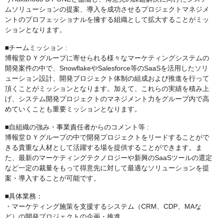
ムソリューションの提案、導入を成功させるプロジェクトマネジメ
ントのプロフェッショナルを擁する組織として拡大することがミッ
ションとなります。
■チームミッション :
博報堂ＤＹグループに寄せられる様々なマーケティングシステムの
開発案件の中で、SnowflakeやSalesforce等のSaaSを活用したソリ
ューション設計、開発プロジェクト体制の組成および推進を行って
頂くことがミッションとなります。加えて、これらの実績を積み上
げ、システム開発プロジェクトのマネジメント力をグループ内で高
めていくことも重要ミッションとなります。
■自組織の強み・事業責任者からのコメント等 :
博報堂ＤＹグループの中で開発プロジェクトをリードすることがで
きる貴重な人材として活躍する場を提供することができます。ま
た、最新のマーケティングテクノロジーや新興のSaaSツールの選定
など一定の裁量をもって得意先に対して最適なソリューションを提
案・導入することが可能です。
■具体業務：
・マーケティング施策を支援するシステム（CRM、CDP、MAな
ど）の開発プロジェクトの企画・推進