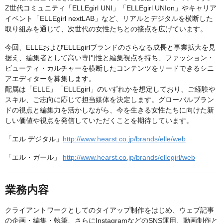
Z世代コミュニティ「ELLEgirl UNI」「ELLEgirl UNIon」やキャリア
イベント「ELLEgirl nextLAB」など、リアルとデジタルを横断した
取り組みを通じて、次世代の女性たちとの接点を広げています。
今回、ELLEおよびELLEgirlブランドのさらなる成長と事業拡大を見
据え、編集者として高い専門性と編集視点を持ち、ファッション・
ビューティ・カルチャーを横断したコンテンツをリードできるシニ
アエディターを募集します。
配属は「ELLE」「ELLEgirl」のいずれかを想定しており、ご経験や
スキル、ご志向に応じて担当媒体を決定します。グローバルブラン
ドの視点と編集力を活かしながら、今を生きる女性たちに向けた新
しい価値や視点を発信していただくことを期待しています。
「エル デジタル」
http://www.hearst.co.jp/brands/elle/web
「エル・ガール」
http://www.hearst.co.jp/brands/ellegirl/web
業務内容
クライアントワークとしてのタイアップ制作をはじめ、ウェブ記事
の企画・編集・執筆、さらにInstagramなどのSNS運用、動画制作と