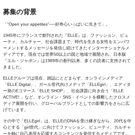
募集の背景
「“Open your appetites”──好奇心いっぱいに生きて」。
1945年にフランスで創刊された『ELLE』は、ファッション、ビュ
ーティ、カルチャー、社会課題まで、時代を生きる女性をエンパワ
ーメントするメッセージを発信し続けてきたインターナショナルメ
ディアです。現在では世界50以上の国と地域で展開され、日本版
『エル・ジャポン』は1989年の創刊以来、多くの読者に支持されて
きました。
ELLEグループは現在、雑誌にとどまらず、オンラインメディア
「ELLE Digital」、ガール世代向けメディア「ELLEgirl」、エディタ
ー発のEコマース「ELLE SHOP」、社会課題に向き合う「ELLE
ACTIVE! 」など、オンライン・SNS・イベントを横断したクロスメ
ディア展開を行い、グローバルブランドとしての影響力をさらに広
げています。
その中で「ELLEgirl」は、ELLEのDNAを受け継ぎながら、20代を中
心とする「girl世代」に向けてファッション、ビューティ、カルチャ
ーを軸に自己表現を応援するコンテンツを発信するメディアです。