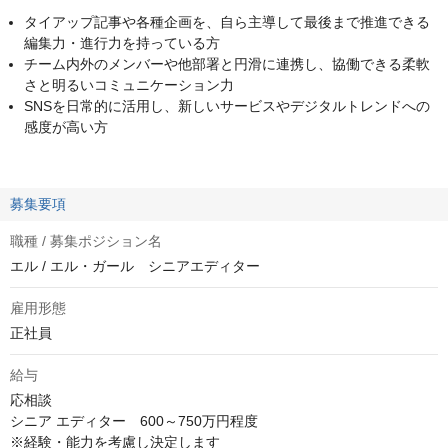
タイアップ記事や各種企画を、自ら主導して最後まで推進できる
編集力・進行力を持っている方
チーム内外のメンバーや他部署と円滑に連携し、協働できる柔軟
さと明るいコミュニケーション力
SNSを日常的に活用し、新しいサービスやデジタルトレンドへの
感度が高い方
募集要項
職種 / 募集ポジション名
エル / エル・ガール シニアエディター
雇用形態
正社員
給与
応相談
シニア エディター　600～750万円程度

※経験・能力を考慮し決定します