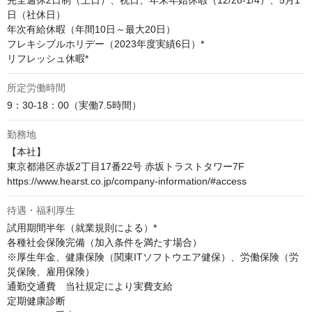
完全週休2日制（土日）、祝日、年末年始休暇（12/28-1/4）、5月1
日（社休日）

年次有給休暇（年間10日～最大20日）

フレキシブルホリデー（2023年度実績6日）*

リフレッシュ休暇*
所定労働時間
9：30-18：00（実働7.5時間）
勤務地
【本社】

東京都港区赤坂2丁目17番22号 赤坂トラストタワー7F

https://www.hearst.co.jp/company-information/#access
待遇・福利厚生
試用期間半年（就業規則による）*

各種社会保険完備（加入条件を満たす場合）

※厚生年金、健康保険（関東ITソフトウエア健保）、労働保険（労
災保険、雇用保険）

通勤交通費　当社規定により実費支給

定期健康診断
