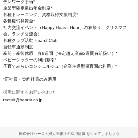
テレワーク手当*

企業型確定拠出年金制度*

各種トレーニング、資格取得支援制度*

各種慶弔見舞金*

社内交流イベント（Happy Hearst Hour、浴衣祭り、クリスマス
会、ランチ交流会）

各種クラブ活動 Hearst Club

自転車通勤制度

産前・産後休暇　各8週間（法定超え産前2週間有給扱い）*

ベビーシッターの利用割引*

子育てみらいコンシェルジュ（企業主導型保育園の利用）*

*正社員・契約社員のみ適用
採用に関するお問い合わせ
recruit@hearst.co.jp
株式会社ハースト婦人画報社の採用情報 をシェアしましょう