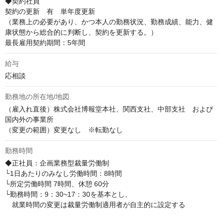
◆契約社員

契約の更新　有　単年度更新

（業務上の必要があり、かつ本人の勤務状況、勤務成績、能力、健
康状態から総合的に判断し、契約を更新する。）

最長雇用契約期間：5年間
給与
応相談
勤務地の所在地/地図
（雇入れ直後）株式会社博報堂本社、関西支社、中部支社　および
国内外の事業所

（変更の範囲）変更なし　※転勤なし
勤務時間
◆正社員：企画業務型裁量労働制

└1日あたりのみなし労働時間：8時間

└所定労働時間 7時間、休憩 60分

└勤務時間：9：30~17：30を基本とし、

　就業時間の変更は裁量労働制適用者が自主的に設定する
