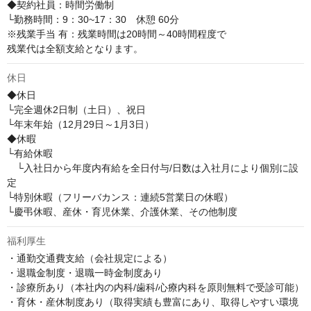
◆契約社員：時間労働制

└勤務時間：9：30~17：30　休憩 60分

※残業手当 有：残業時間は20時間～40時間程度で

残業代は全額支給となります。
休日
◆休日

└完全週休2日制（土日）、祝日

└年末年始（12月29日～1月3日）

◆休暇

└有給休暇

　└入社日から年度内有給を全日付与/日数は入社月により個別に設
定

└特別休暇（フリーバカンス：連続5営業日の休暇）

└慶弔休暇、産休・育児休業、介護休業、その他制度
福利厚生
・通勤交通費支給（会社規定による）

・退職金制度・退職一時金制度あり

・診療所あり（本社内の内科/歯科/心療内科を原則無料で受診可能）

・育休・産休制度あり（取得実績も豊富にあり、取得しやすい環境