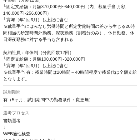
年俸制（分割12回）

└固定支給額：月額370,000円~640,000円（内、裁量手当 月額
148,000円~256,000円）

└賞与（年1回6月）も上記に含む

※裁量手当にはみなし労働時間と所定労働時間の差から生じる20時
間相当の所定時間外勤務、深夜勤務（割増分のみ）、休日勤務、休
日深夜勤務に対する手当も含まれる

契約社員：年俸制（分割回数12回）

└固定支給額：月額190,000円~320,000円

└賞与（年1回6月）も上記に含む

※残業手当 有：残業時間は20時間～40時間程度で残業代は全額支給
となります。
試用期間
有（5ヶ月、試用期間中の勤務条件：変更無）
選考プロセス
書類選考

↓

WEB適性検査
