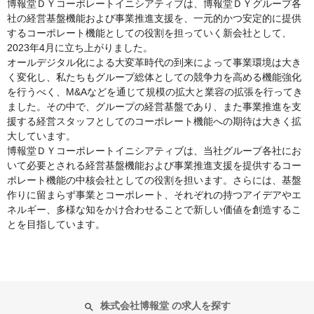
博報堂ＤＹコーポレートイニシアティブは、博報堂ＤＹグループ各
社の経営基盤機能および事業推進支援を、一元的かつ安定的に提供
するコーポレート機能としての役割を担っていく新会社として、
2023年4月に立ち上がりました。
オールデジタル化による大変革時代の到来によって事業環境は大き
く変化し、私たちもグループ総体としての競争力を高める機能強化
を行うべく、M&Aなどを通じて規模の拡大と業容の拡張を行ってき
ました。その中で、グループの経営基盤であり、また事業推進を支
援する経営スタッフとしてのコーポレート機能への期待は大きく拡
大しています。
博報堂ＤＹコーポレートイニシアティブは、当社グループ各社にお
いて必要とされる経営基盤機能および事業推進支援を提供するコー
ポレート機能の中核会社としての役割を担います。さらには、基盤
作りに留まらず事業とコーポレート、それぞれの持つアイデアやエ
ネルギー、多様な知をかけ合わせることで新しい価値を創造するこ
とを目指しています。
株式会社博報堂 の求人を探す