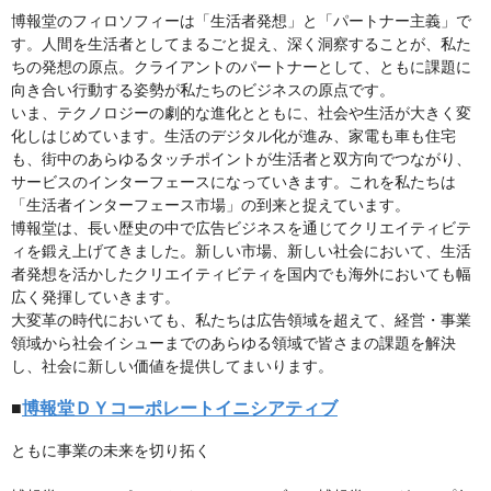
博報堂のフィロソフィーは「生活者発想」と「パートナー主義」で
す。人間を生活者としてまるごと捉え、深く洞察することが、私た
ちの発想の原点。クライアントのパートナーとして、ともに課題に
向き合い行動する姿勢が私たちのビジネスの原点です。
いま、テクノロジーの劇的な進化とともに、社会や生活が大きく変
化しはじめています。生活のデジタル化が進み、家電も車も住宅
も、街中のあらゆるタッチポイントが生活者と双方向でつながり、
サービスのインターフェースになっていきます。これを私たちは
「生活者インターフェース市場」の到来と捉えています。
博報堂は、長い歴史の中で広告ビジネスを通じてクリエイティビテ
ィを鍛え上げてきました。新しい市場、新しい社会において、生活
者発想を活かしたクリエイティビティを国内でも海外においても幅
広く発揮していきます。
大変革の時代においても、私たちは広告領域を超えて、経営・事業
領域から社会イシューまでのあらゆる領域で皆さまの課題を解決
し、社会に新しい価値を提供してまいります。
■
博報堂ＤＹコーポレートイニシアティブ
ともに事業の未来を切り拓く