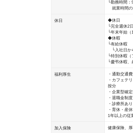
└勤務時間：9
　就業時間の
◆休日

休日
└完全週休2
└年末年始（1
◆休暇

└有給休暇

　└入社日か
└特別休暇（
└慶弔休暇、
・通勤交通費
福利厚生
・カフェテリ
按分

・企業型確定拠
・退職金制度
・診療所あり
・育休・産休
1年以上の従
健康保険、厚
加入保険