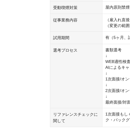
屋内原則禁煙
受動喫煙対策
（雇入れ直後
従事業務内容
（変更の範囲
有（5ヶ月、
試用期間
書類選考

選考プロセス
↓

WEB適性検査
AIによるキ
↓

1次面接/オン
↓

2次面接/オン
↓

最終面接/対
1次面接もし
リファレンスチェックに
ク・バックグ
関して