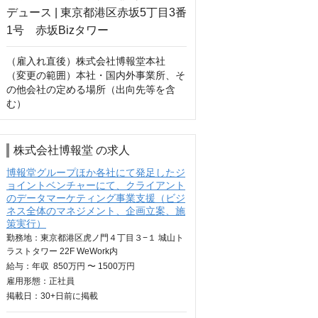
（雇入れ直後）株式会社博報堂本社

（変更の範囲）本社・国内外事業所、そ
の他会社の定める場所（出向先等を含
む）
株式会社博報堂 の求人
博報堂グループほか各社にて発足したジ
ョイントベンチャーにて、クライアント
のデータマーケティング事業支援（ビジ
ネス全体のマネジメント、企画立案、施
策実行）
勤務地：東京都港区虎ノ門４丁目３−１ 城山ト
ラストタワー 22F WeWork内
給与：
年収
850万円 〜 1500万円
雇用形態：正社員
掲載日：
30+日
前に掲載