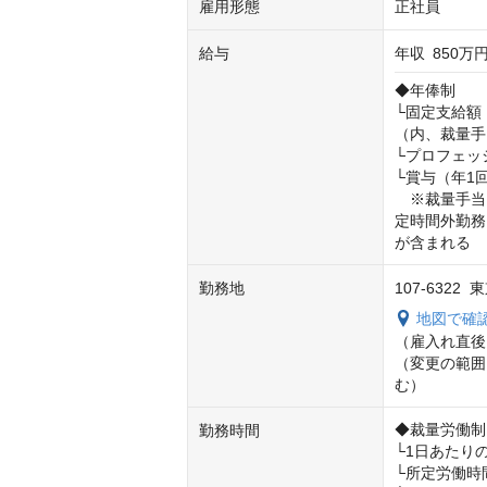
雇用形態
正社員
給与
年収
850万円
◆年俸制

└固定支給額：月
（内、裁量手当2
└プロフェッ
└賞与（年1
　※裁量手当
定時間外勤務
が含まれる
勤務地
107-632
地図で確
（雇入れ直後
（変更の範囲
む）
◆裁量労働制

勤務時間
└1日あたり
└所定労働時間