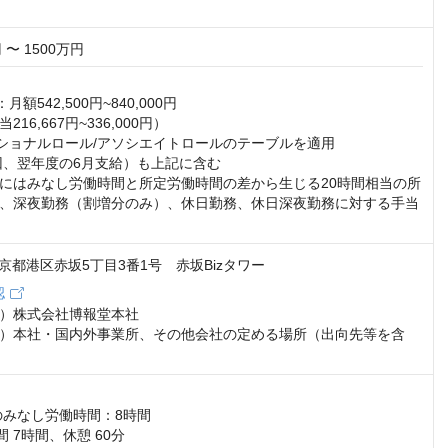
 〜 1500万円
額542,500円~840,000円

16,667円~336,000円）

ショナルロール/アソシエイトロールのテーブルを適用

回、翌年度の6月支給）も上記に含む

にはみなし労働時間と所定労働時間の差から生じる20時間相当の所
、深夜勤務（割増分のみ）、休日勤務、休日深夜勤務に対する手当
2 東京都港区赤坂5丁目3番1号 赤坂Bizタワー
認
）株式会社博報堂本社

）本社・国内外事業所、その他会社の定める場所（出向先等を含
のみなし労働時間：8時間

 7時間、休憩 60分
