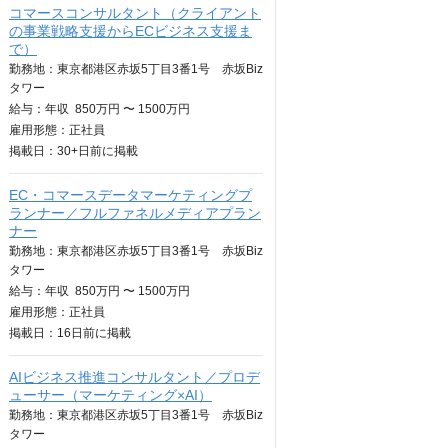
コマースコンサルタント（クライアント
の事業戦略支援からECビジネス支援ま
で）
勤務地：東京都港区赤坂5丁目3番1号 赤坂Biz
タワー
給与：
年収
850万円 〜 1500万円
雇用形態：正社員
掲載日：
30+日
前に掲載
EC・コマースデータマーケティングプ
ランナー／フルファネルメディアプラン
ナー
勤務地：東京都港区赤坂5丁目3番1号 赤坂Biz
タワー
給与：
年収
850万円 〜 1500万円
雇用形態：正社員
掲載日：
16日
前に掲載
AIビジネス推進コンサルタント／プロデ
ューサー（マーケティング×AI）
勤務地：東京都港区赤坂5丁目3番1号 赤坂Biz
タワー