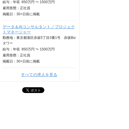
給与：
年収
850万円 〜 1500万円
雇用形態：正社員
掲載日：
30+日
前に掲載
データ＆AIコンサルタント／プロジェク
トマネージャー
勤務地：東京都港区赤坂5丁目3番1号 赤坂Biz
タワー
給与：
年収
850万円 〜 1500万円
雇用形態：正社員
掲載日：
30+日
前に掲載
すべての求人を見る