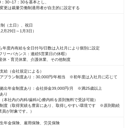
：30~17：30を基本とし、

変更は裁量労働制適用者が自主的に設定する
日制（土日）、祝日

2月29日～1月3日）

ら年度内有給を全日付与/日数は入社月により個別に設定

フリーバカンス：連続5営業日の休暇）

産休・育児休業、介護休業、その他制度
支給（会社規定による）

アプラン制度あり：30,000円/年相当　※初年度は入社月に応じて
出年金制度あり：会社掛金39,000円/月　※満25歳以上

あり

（本社内の内科/歯科/心療内科を原則無料で受診可能）

制度（取得実績も豊富にあり、取得しやすい環境です　※原則勤続
業員が対象です。）
生年金保険、雇用保険、労災保険