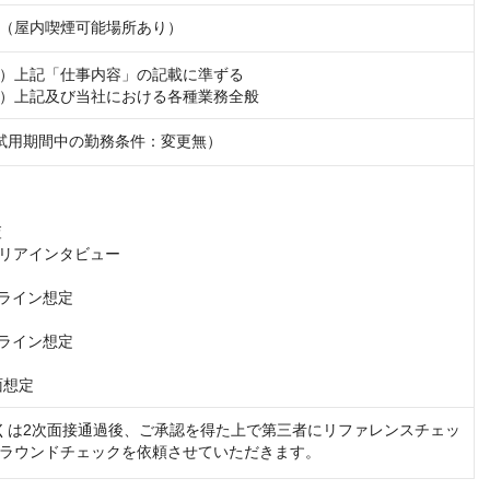
（屋内喫煙可能場所あり）
）上記「仕事内容」の記載に準ずる

）上記及び当社における各種業務全般
試用期間中の勤務条件：変更無）


ャリアインタビュー

ライン想定

ライン想定

面想定
くは2次面接通過後、ご承認を得た上で第三者にリファレンスチェッ
ラウンドチェックを依頼させていただきます。