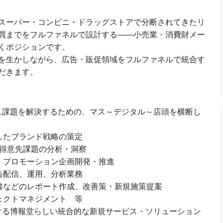
スーパー・コンビニ・ドラッグストアで分断されてきたリ
買までをフルファネルで設計する——小売業・消費財メー
くポジションです。
を生かしながら、広告・販促領域をフルファネルで統合す
だきます。
ス課題を解決するための、マス～デジタル～店頭を横断し
したブランド戦略の策定
た得意先課題の分析・洞察
、プロモーション企画開発・推進
告配信、運用、分析業務
書などのレポート作成、改善策・新規施策提案
ェクトマネジメント 等
ける博報堂らしい統合的な新規サービス・ソリューション