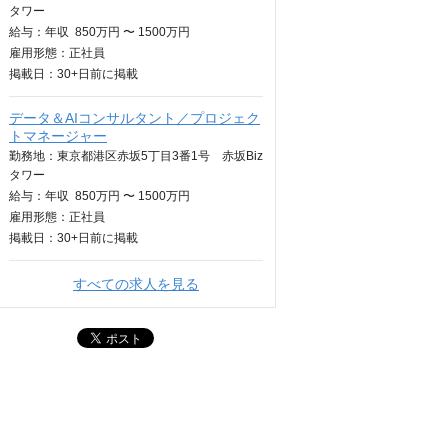
タワー
給与：
年収
850万円 〜 1500万円
雇用形態：正社員
掲載日：
30+日
前に掲載
データ＆AIコンサルタント／プロジェク
トマネージャー
勤務地：東京都港区赤坂5丁目3番1号 赤坂Biz
タワー
給与：
年収
850万円 〜 1500万円
雇用形態：正社員
掲載日：
30+日
前に掲載
すべての求人を見る