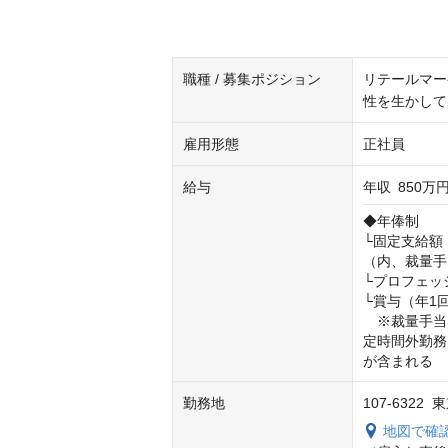
職種 / 募集ポジション
リテールマー
性を生かして
雇用形態
正社員
給与
年収
850万円
◆年俸制

└固定支給額：月
（内、裁量手当2
└プロフェッ
└賞与（年1
　※裁量手当
定時間外勤務
が含まれる
勤務地
107-632
地図で確