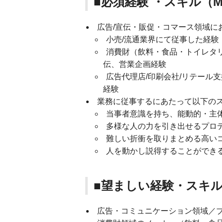
■必須経験 ・スキル（M
広告/宣伝・販促・コマース領域に
小売/流通業界にて従事した経験
消費財（飲料・食品・トイレタ
伝、営業企画経験
広告代理店/印刷会社/リテール
経験
業務に従事するにあたって以下の
当事者意識を持ち、能動的・主
多様な人の力を引き出せるプロ
難しい折衝を取りまとめる高い
人を動かし説得することができ
■望ましい経験・スキル
広告・コミュニケーション領域／