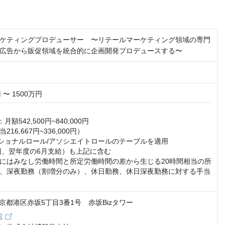
ケティングプロデューサー 〜リテールマーケティング領域の専門
広告から販促領域を統合的に企画開発プロデュースする〜
 〜 1500万円
額542,500円~840,000円

16,667円~336,000円）

ショナルロール/アソシエイトロールのテーブルを適用

回、翌年度の6月支給）も上記に含む

にはみなし労働時間と所定労働時間の差から生じる20時間相当の所
、深夜勤務（割増分のみ）、休日勤務、休日深夜勤務に対する手当
2 東京都港区赤坂5丁目3番1号 赤坂Bizタワー
認