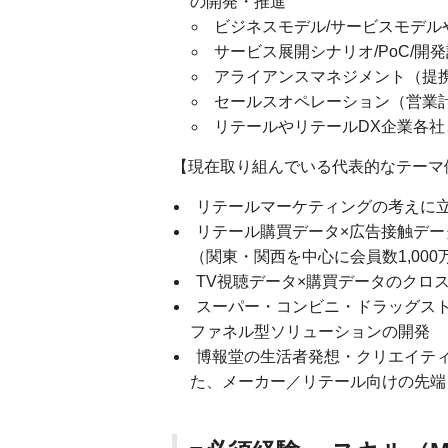
の開発・推進
ビジネスモデル/サービスモデル
サービス展開シナリオ/PoC/開
アライアンスマネジメント（提
セールスオペレーション（営業
リテールやリテールDX企業各
【現在取り組んでいる代表的なテーマ
リテールマーケティングの考えに
リテール購買データ×広告接触デー
（関東・関西を中心に会員数1,00
TV視聴データ×購買データのクロ
スーパー・コンビニ・ドラッグス
ファネル型ソリューションの開発
博報堂の生活者発想・クリエイティ
た、メーカー／リテール向けの先端