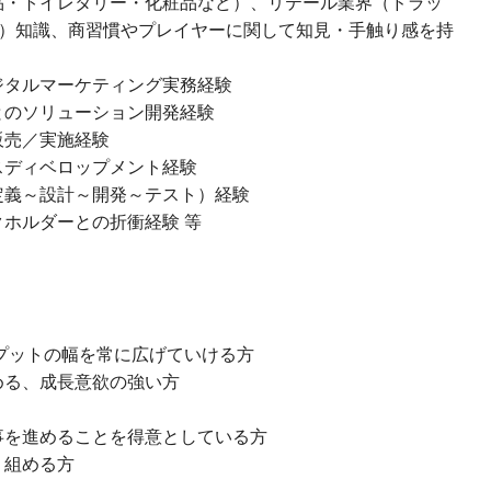
品・トイレタリー・化粧品など）、リテール業界（ドラッ
）知識、商習慣やプレイヤーに関して知見・手触り感を持
ジタルマーケティング実務経験
とのソリューション開発経験
販売／実施経験
スディベロップメント経験
定義～設計～開発～テスト）経験
ホルダーとの折衝経験 等
プットの幅を常に広げていける方
める、成長意欲の強い方
事を進めることを得意としている方
り組める方