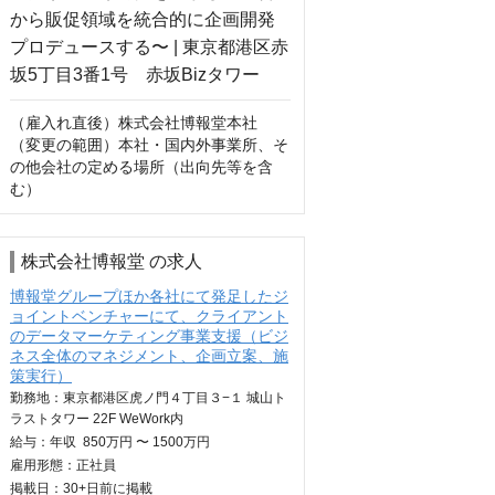
（雇入れ直後）株式会社博報堂本社

（変更の範囲）本社・国内外事業所、そ
の他会社の定める場所（出向先等を含
む）
株式会社博報堂 の求人
博報堂グループほか各社にて発足したジ
ョイントベンチャーにて、クライアント
のデータマーケティング事業支援（ビジ
ネス全体のマネジメント、企画立案、施
策実行）
勤務地：東京都港区虎ノ門４丁目３−１ 城山ト
ラストタワー 22F WeWork内
給与：
年収
850万円 〜 1500万円
雇用形態：正社員
掲載日：
30+日
前に掲載