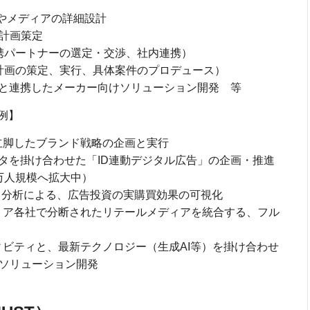
やメディアの詳細設計
発計画策定
携パートナーの選定・交渉、社内連携）
計画の策定、実行、具体案件のプロデュース）
社と連携したメーカー向けソリューション開発 等
例】
立脚したブランド戦略の企画と実行
タを掛け合わせた「ID連動デジタル広告」の企画・推進
0万人規模へ拡大中）
ス分析による、広告投資の実購買効果の可視化
トア各社で分断されたリテールメディアを統合する、フル
ビティと、最新テクノロジー（生成AI等）を掛け合わせ
ソリューション開発