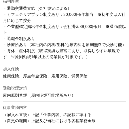
福利厚生
・通勤交通費支給（会社規定による）

・カフェテリアプラン制度あり：30,000円/年相当　※初年度は入社
月に応じて按分

・企業型確定拠出年金制度あり：会社掛金39,000円/月　※満25歳以
上

・退職金制度あり

・診療所あり（本社内の内科/歯科/心療内科を原則無料で受診可能）

・育休・産休制度（取得実績も豊富にあり、取得しやすい環境で
す　※原則勤続1年以上の従業員が対象です。）
加入保険
健康保険、厚生年金保険、雇用保険、労災保険
受動喫煙対策
屋内原則禁煙（屋内喫煙可能場所あり）
従事業務内容
（雇入れ直後）上記「仕事内容」の記載に準ずる

（変更の範囲）上記及び当社における各種業務全般