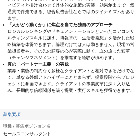
ィビティと掛け合わせて具体的な施策の実装・効果創出まで一気
通貫で伴走できる、総合広告会社ならではのダイナミズムがあり
ます。
「人がどう動くか」に焦点を当てた独自のアプローチ
ロジカルシンキングやドキュメンテーションといったコアコンサ
ルティングスキルに加え、博報堂の「生活者発想」を活かした戦
略構築を体得できます。論理だけでは人は動きません。現場の営
業担当者や、その先の顧客の心が実際に動く、血の通った変革
（チェンジマネジメント）を推進する経験が積めます。
真の「パートナー主義」の実践
業界・業態の制約なく多様なクライアントと相対できるだけでな
く、単なる外部アドバイザーにとどまらず、提案段階からプロジ
ェクトに参画できます。クライアントの事業変革に深く入り込
み、長期的な信頼関係を築く提案・実行スキルを獲得できます。
募集要項
職種 / 募集ポジション名
セールスコンサルタント