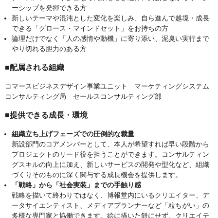
ーシップを発揮できる方
新しいテーマや混沌とした変化を楽しみ、自ら進んで越境・成長
できる「グロース・マインドセット」をお持ちの方
論理だけでなく「人の感情や動機」に寄り添い、泥臭い実行まで
やり切れる胆力のある方
■配属される組織
コマースビジネスデザイン事業ユニット マーケティングシステム
コンサルティング局 セールスコンサルティング部
■提供できる成長・環境
組織立ち上げフェーズでの圧倒的な裁量
新設部門のコアメンバーとして、本人が希望すれば早い段階から
プロジェクトのリード役を担うことができます。コンサルティン
グスキルの向上に加え、新しいサービスの開発や型化など、組織
づくりそのものに深く関与する成長機会を提供します。
「戦略」から「社会実装」までの手触り感
戦略を描いて終わりではなく、博報堂内にいるクリエイター、デ
ータサイエンティスト、メディアプランナーなど「粒ちがい」の
多様な専門家と協働できます。絵に描いた餅にせず、クリエイテ