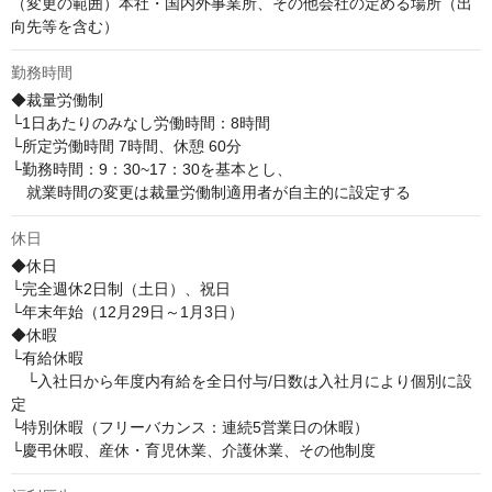
（変更の範囲）本社・国内外事業所、その他会社の定める場所（出
向先等を含む）
勤務時間
◆裁量労働制

└1日あたりのみなし労働時間：8時間

└所定労働時間 7時間、休憩 60分

└勤務時間：9：30~17：30を基本とし、

　就業時間の変更は裁量労働制適用者が自主的に設定する
休日
◆休日

└完全週休2日制（土日）、祝日

└年末年始（12月29日～1月3日）

◆休暇

└有給休暇

　└入社日から年度内有給を全日付与/日数は入社月により個別に設
定

└特別休暇（フリーバカンス：連続5営業日の休暇）

└慶弔休暇、産休・育児休業、介護休業、その他制度