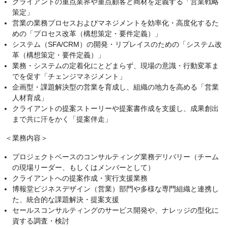
クライアントの重点業界や重点顧客と商材を定義する「営業戦略
策定」
営業の業務プロセスおよびマネジメントを効率化・高度化するた
めの「プロセス改革（構想策定・要件定義）」
システム（SFA/CRM）の開発・リプレイスのための「システム改
革（構想策定・要件定義）」
業務・システムの定着化にとどまらず、現場の意識・行動変革ま
でを促す「チェンジマネジメント」
企画型・課題解決型の営業を育成し、組織の地力を高める「営業
人材育成」
クライアントの提案ストーリーや提案書作成を支援し、成果創出
まで共に汗をかく「提案伴走」
＜業務内容＞
プロジェクトベースのコンサルティング業務デリバリー（チーム
の現場リーダー、もしくはメンバーとして）
クライアントへの提案作成・実行支援業務
博報堂ビジネスデザイン（営業）部門や多様な専門組織と連携し
た、統合的な課題解決・提案支援
セールスコンサルティングのサービス開発や、ナレッジの型化に
資する調査・検討