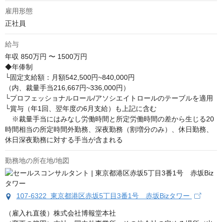
雇用形態
正社員
給与
年収
850万円 〜 1500万円
◆年俸制

└固定支給額：月額542,500円~840,000円

（内、裁量手当216,667円~336,000円）

└プロフェッショナルロール/アソシエイトロールのテーブルを適用

└賞与（年1回、翌年度の6月支給）も上記に含む

　※裁量手当にはみなし労働時間と所定労働時間の差から生じる20
時間相当の所定時間外勤務、深夜勤務（割増分のみ）、休日勤務、
休日深夜勤務に対する手当が含まれる
勤務地の所在地/地図
107-6322 東京都港区赤坂5丁目3番1号 赤坂Bizタワー
（雇入れ直後）株式会社博報堂本社
