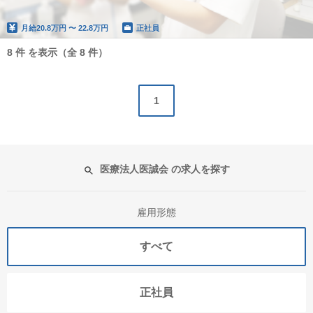
月給
20.8万円 〜 22.8万円
正社員
8 件 を表示（全 8 件）
1
医療法人医誠会 の求人を探す
雇用形態
すべて
正社員